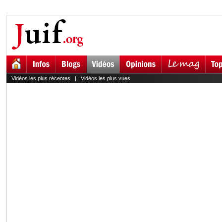
Vidéos les plus récentes
|
Vidéos les plus vues