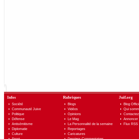
Infos
Rubriques
Juif.org
Société
Blogs
Blog Offici
Communauté Juive
Vidéos
Qui somm
Politique
Opinions
Contactez
Défense
Le Mag
Annoncer s
Antisémitisme
La Personnalité de la semaine
Flux RSS
Diplomatie
Reportages
Culture
Caricatures
Sport
Derniers Commentaires