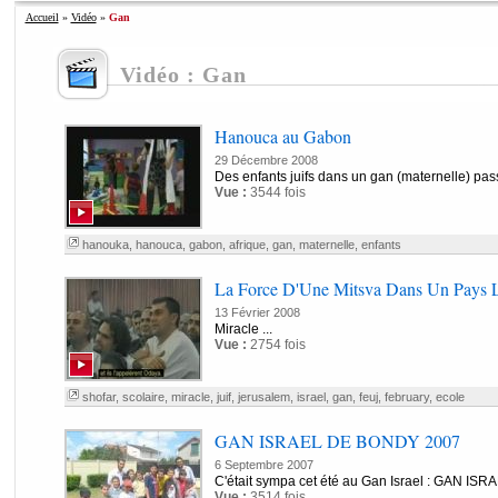
Accueil
»
Vidéo
»
Gan
Vidéo : Gan
Hanouca au Gabon
29 Décembre 2008
Des enfants juifs dans un gan (maternelle) p
Vue :
3544 fois
hanouka
,
hanouca
,
gabon
,
afrique
,
gan
,
maternelle
,
enfants
La Force D'Une Mitsva Dans Un Pays L
13 Février 2008
Miracle ...
Vue :
2754 fois
shofar
,
scolaire
,
miracle
,
juif
,
jerusalem
,
israel
,
gan
,
feuj
,
february
,
ecole
GAN ISRAEL DE BONDY 2007
6 Septembre 2007
C'était sympa cet été au Gan Israel : GAN I
Vue :
3514 fois