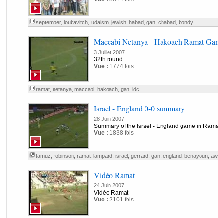
september
,
loubavitch
,
judaism
,
jewish
,
habad
,
gan
,
chabad
,
bondy
Maccabi Netanya - Hakoach Ramat Gan
3 Juillet 2007
32th round
Vue :
1774 fois
ramat
,
netanya
,
maccabi
,
hakoach
,
gan
,
idc
Israel - England 0-0 summary
28 Juin 2007
Summary of the Israel - England game in Ram
Vue :
1838 fois
tamuz
,
robinson
,
ramat
,
lampard
,
israel
,
gerrard
,
gan
,
england
,
benayoun
,
aw
Vidéo Ramat
24 Juin 2007
Vidéo Ramat
Vue :
2101 fois