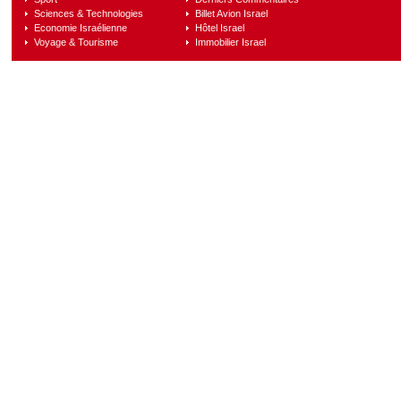
Sciences & Technologies
Billet Avion Israel
Economie Israélienne
Hôtel Israel
Voyage & Tourisme
Immobilier Israel