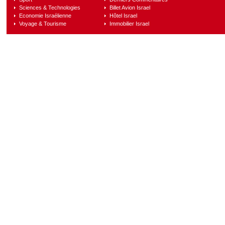
Sciences & Technologies
Billet Avion Israel
Economie Israélienne
Hôtel Israel
Voyage & Tourisme
Immobilier Israel