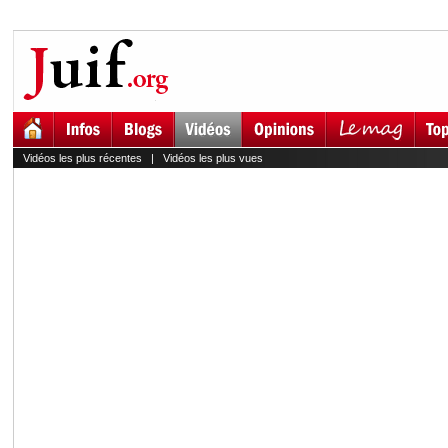
Vidéos les plus récentes
|
Vidéos les plus vues