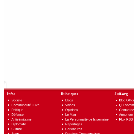
Infos
Rubriques
Juif.org
Société
Blogs
Blog Offici
Communauté Juive
Vidéos
Qui somm
Politique
Opinions
Contactez
Défense
Le Mag
Annoncer s
Antisémitisme
La Personnalité de la semaine
Flux RSS
Diplomatie
Reportages
Culture
Caricatures
Sport
Derniers Commentaires