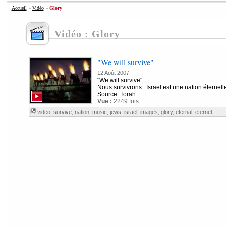
Accueil
»
Vidéo
»
Glory
Vidéo : Glory
"We will survive"
12 Août 2007
"We will survive"
Nous survivrons : Israel est une nation éternell
Source: Torah
Vue :
2249 fois
video
,
survive
,
nation
,
music
,
jews
,
israel
,
images
,
glory
,
eternal
,
eternel