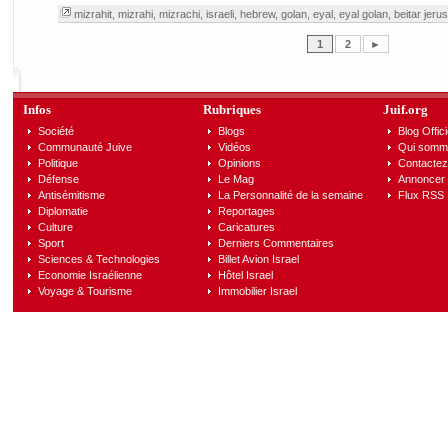
mizrahit
,
mizrahi
,
mizrachi
,
israeli
,
hebrew
,
golan
,
eyal
,
eyal golan
,
beitar jeru
1
2
►
Infos
Rubriques
Juif.org
Société
Blogs
Blog Offici
Communauté Juive
Vidéos
Qui somm
Politique
Opinions
Contactez
Défense
Le Mag
Annoncer s
Antisémitisme
La Personnalité de la semaine
Flux RSS
Diplomatie
Reportages
Culture
Caricatures
Sport
Derniers Commentaires
Sciences & Technologies
Billet Avion Israel
Economie Israélienne
Hôtel Israel
Voyage & Tourisme
Immobilier Israel