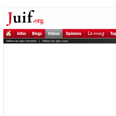
Vidéos les plus récentes
|
Vidéos les plus vues