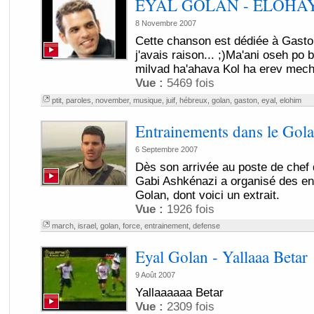
EYAL GOLAN - ELOHA
8 Novembre 2007
Cette chanson est dédiée à Gaston
j'avais raison... ;)Ma'ani oseh po b
milvad ha'ahava Kol ha erev mech
Vue :
5469 fois
ptit
,
paroles
,
november
,
musique
,
juif
,
hébreux
,
golan
,
gaston
,
eyal
,
elohim
Entrainements dans le Gol
6 Septembre 2007
Dès son arrivée au poste de chef d
Gabi Ashkénazi a organisé des en
Golan, dont voici un extrait.
Vue :
1926 fois
march
,
israel
,
golan
,
force
,
entrainement
,
defense
Eyal Golan - Yallaaa Betar
9 Août 2007
Yallaaaaaa Betar
Vue :
2309 fois