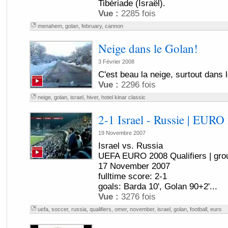
Tibériade (Israël).
Vue :
2285 fois
menahem
,
golan
,
february
,
cannon
Neige dans le Golan!
3 Février 2008
C'est beau la neige, surtout dans l
Vue :
2296 fois
neige
,
golan
,
israel
,
hiver
,
hotel kinar classic
2-1 Israel - Russie | EUR
19 Novembre 2007
Israel vs. Russia
UEFA EURO 2008 Qualifiers | gro
17 November 2007
fulltime score: 2-1
goals: Barda 10', Golan 90+2'...
Vue :
3276 fois
uefa
,
soccer
,
russia
,
qualifiers
,
omer
,
november
,
israel
,
golan
,
football
,
euro