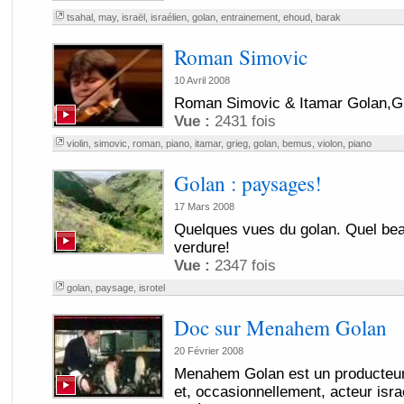
tsahal
,
may
,
israël
,
israélien
,
golan
,
entrainement
,
ehoud
,
barak
Roman Simovic
10 Avril 2008
Roman Simovic & Itamar Golan,G
Vue :
2431 fois
violin
,
simovic
,
roman
,
piano
,
itamar
,
grieg
,
golan
,
bemus
,
violon
,
piano
Golan : paysages!
17 Mars 2008
Quelques vues du golan. Quel bea
verdure!
Vue :
2347 fois
golan
,
paysage
,
isrotel
Doc sur Menahem Golan
20 Février 2008
Menahem Golan est un producteur, 
et, occasionnellement, acteur isra