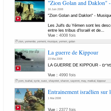
"Zion Golan and Daklon" 
16 Juin 2008
"Zion Golan and Daklon" - Musiq
Les Juifs du Yémen sont les des
entre les tribus d'Israël et de...
Vue :
4008 fois
zion
,
yemenite
,
yemeni
,
musique
,
yemen
,
golan
La guerre de Kippour
23 Mai 2008
LA GUERRE 
Vue :
4990 fois
yom
,
tsahal
,
syrie
,
suez
,
shayetet
,
sharon
,
sayeret
,
may
,
matkal
,
kippour
Entrainement israélien sur 
1 Mai 2008
Vue :
2377 fois