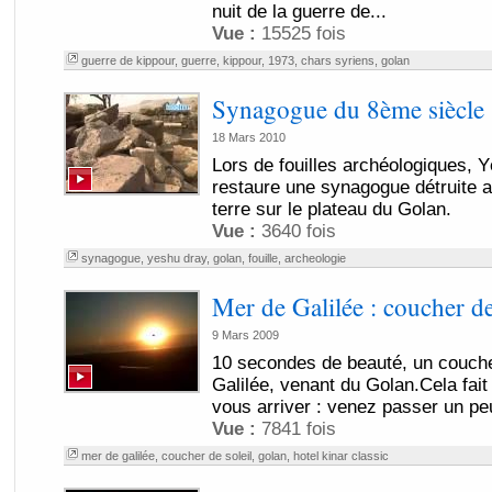
nuit de la guerre de...
Vue :
15525 fois
guerre de kippour
,
guerre
,
kippour
,
1973
,
chars syriens
,
golan
Synagogue du 8ème siècle
18 Mars 2010
Lors de fouilles archéologiques, 
restaure une synagogue détruite 
terre sur le plateau du Golan.
Vue :
3640 fois
synagogue
,
yeshu dray
,
golan
,
fouille
,
archeologie
Mer de Galilée : coucher de
9 Mars 2009
10 secondes de beauté, un coucher
Galilée, venant du Golan.Cela fait
vous arriver : venez passer un peu
Vue :
7841 fois
mer de galilée
,
coucher de soleil
,
golan
,
hotel kinar classic