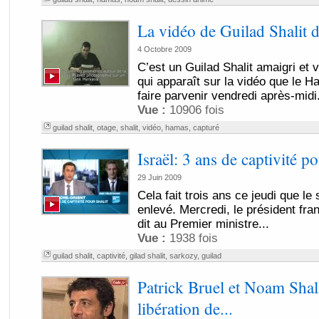
La vidéo de Guilad Shalit 
4 Octobre 2009
C’est un Guilad Shalit amaigri et 
qui apparaît sur la vidéo que le H
faire parvenir vendredi après-midi.
Vue :
10906 fois
guilad shalit
,
otage
,
shalit
,
vidéo
,
hamas
,
capturé
Israël: 3 ans de captivité p
29 Juin 2009
Cela fait trois ans ce jeudi que le 
enlevé. Mercredi, le président fr
dit au Premier ministre...
Vue :
1938 fois
guilad shalit
,
captivité
,
gilad shalit
,
sarkozy
,
guilad
Patrick Bruel et Noam Shali
libération de...