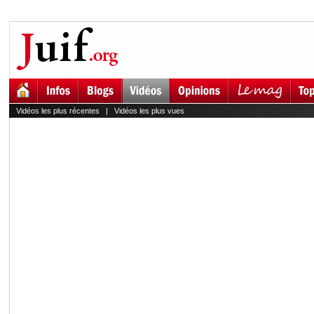
Vidéos les plus récentes
|
Vidéos les plus vues