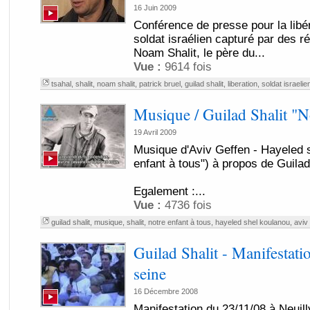
16 Juin 2009
Conférence de presse pour la libér
soldat israélien capturé par des ré
Noam Shalit, le père du...
Vue :
9614 fois
tsahal
,
shalit
,
noam shalit
,
patrick bruel
,
guilad shalit
,
liberation
,
soldat israelie
Musique / Guilad Shalit "No
19 Avril 2009
Musique d'Aviv Geffen - Hayeled 
enfant à tous") à propos de Guilad
Egalement :...
Vue :
4736 fois
guilad shalit
,
musique
,
shalit
,
notre enfant à tous
,
hayeled shel koulanou
,
aviv
Guilad Shalit - Manifestati
seine
16 Décembre 2008
Manifestation du 23/11/08 à Neuill