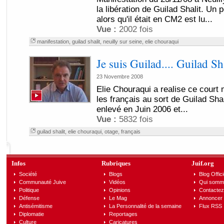
la libération de Guilad Shalit. Un 
alors qu'il était en CM2 est lu...
Vue :
2002 fois
manifestation
,
guilad shalit
,
neuilly sur seine
,
elie chouraqui
Je suis Guilad.... Guilad Sha
23 Novembre 2008
Elie Chouraqui a realise ce court 
les français au sort de Guilad Shal
enlevé en Juin 2006 et...
Vue :
5832 fois
guilad shalit
,
elie chouraqui
,
otage
,
français
Infos
Rubriques
Juif.org
Société
Blogs
Blog Offici
Communauté Juive
Vidéos
Qui somm
Politique
Opinions
Contactez
Défense
Le Mag
Annoncer s
Antisémitisme
La Personnalité de la semaine
Flux RSS
Diplomatie
Reportages
Culture
Caricatures