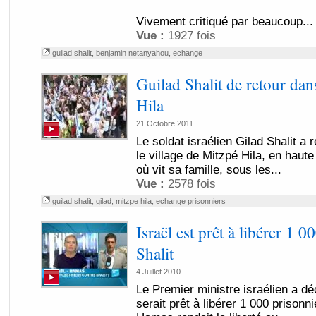
Vivement critiqué par beaucoup...
Vue :
1927 fois
guilad shalit
,
benjamin netanyahou
,
echange
Guilad Shalit de retour dan
Hila
21 Octobre 2011
Le soldat israélien Gilad Shalit a
le village de Mitzpé Hila, en haute
où vit sa famille, sous les...
Vue :
2578 fois
guilad shalit
,
gilad
,
mitzpe hila
,
echange prisonniers
Israël est prêt à libérer 1 0
Shalit
4 Juillet 2010
Le Premier ministre israélien a dé
serait prêt à libérer 1 000 prisonni