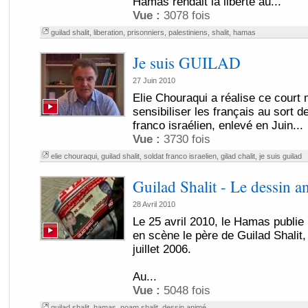
Hamas rendait la liberté au...
Vue :
3078 fois
guilad shalit
,
liberation
,
prisonniers
,
palestiniens
,
shalit
,
hamas
Je suis GUILAD
27 Juin 2010
Elie Chouraqui a réalise ce court
sensibiliser les français au sort d
franco israélien, enlevé en Juin...
Vue :
3730 fois
elie chouraqui
,
guilad shalit
,
soldat franco israelien
,
gilad chalit
,
je suis guilad
Guilad Shalit - Le dessin 
28 Avril 2010
Le 25 avril 2010, le Hamas publie
en scène le père de Guilad Shalit
juillet 2006.
Au...
Vue :
5048 fois
guilad shalit
,
hamas
,
noam shalit
,
dessin animé