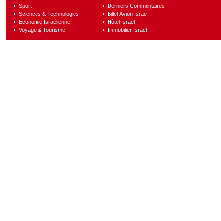
Sport
Derniers Commentaires
Sciences & Technologies
Billet Avion Israel
Economie Israélienne
Hôtel Israel
Voyage & Tourisme
Immobilier Israel