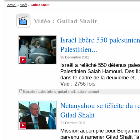
Accueil
»
Vidéo
»
Guilad Shalit
Vidéo : Guilad Shalit
Israël libère 550 palestinie
Palestinien...
25 Décembre 2011
Israël a relâché 550 détenus pales
Palestinien Salah Hamouri. Des lib
dans le cadre de la deuxième et...
Vue :
2756 fois
liberation
,
palestiniens
,
guilad shalit
,
salah hamouri
Netanyahou se félicite du r
Gilad Shalit
21 Octobre 2011
Mission accomplie pour Benjamin 
parvenu à ramener Gilad Shalit "à