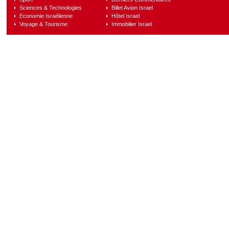
Sciences & Technologies
Billet Avion Israel
Economie Israélienne
Hôtel Israel
Voyage & Tourisme
Immobilier Israel