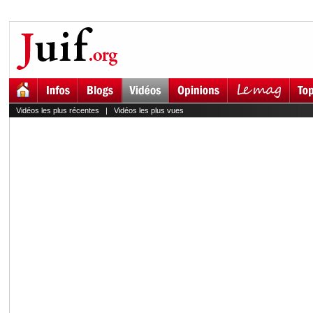
Vidéos les plus récentes
|
Vidéos les plus vues