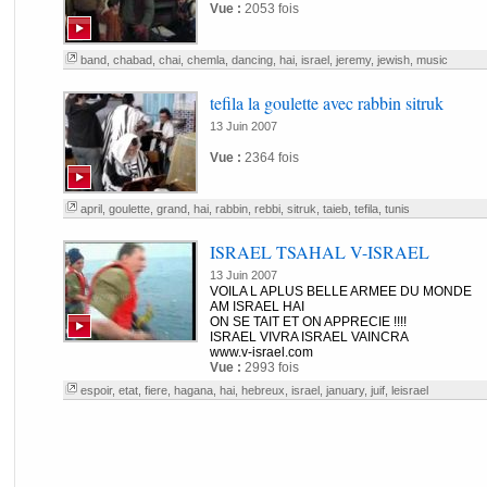
Vue :
2053 fois
band
,
chabad
,
chai
,
chemla
,
dancing
,
hai
,
israel
,
jeremy
,
jewish
,
music
tefila la goulette avec rabbin sitruk
13 Juin 2007
Vue :
2364 fois
april
,
goulette
,
grand
,
hai
,
rabbin
,
rebbi
,
sitruk
,
taieb
,
tefila
,
tunis
ISRAEL TSAHAL V-ISRAEL
13 Juin 2007
VOILA L APLUS BELLE ARMEE DU MONDE
AM ISRAEL HAI
ON SE TAIT ET ON APPRECIE !!!!
ISRAEL VIVRA ISRAEL VAINCRA
www.v-israel.com
Vue :
2993 fois
espoir
,
etat
,
fiere
,
hagana
,
hai
,
hebreux
,
israel
,
january
,
juif
,
leisrael