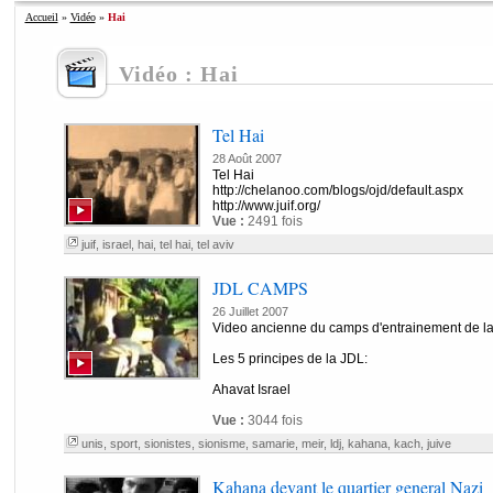
Accueil
»
Vidéo
»
Hai
Vidéo : Hai
Tel Hai
28 Août 2007
Tel Hai
http://chelanoo.com/blogs/ojd/default.aspx
http://www.juif.org/
Vue :
2491 fois
juif
,
israel
,
hai
,
tel hai
,
tel aviv
JDL CAMPS
26 Juillet 2007
Video ancienne du camps d'entrainement de la
Les 5 principes de la JDL:
Ahavat Israel
Vue :
3044 fois
unis
,
sport
,
sionistes
,
sionisme
,
samarie
,
meir
,
ldj
,
kahana
,
kach
,
juive
Kahana devant le quartier general Nazi