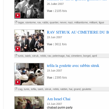
26 Juillet 2007
Vue :
2105 fois
tagar
,
sionisme
,
rav
,
rabbi
,
quartier
,
never
,
nazi
,
militantisme
,
militant
,
ligue
RAV SITRUK AU CIMETIERE DU 
19 Juin 2007
Vue :
3611 fois
tunis
,
taieb
,
sitruk
,
rebbi
,
rav
,
pelerinage
,
hai
,
cimetiere
,
borgel
,
april
tefila la goulette avec rabbin sitruk
19 Juin 2007
Vue :
2395 fois
zag
,
tunis
,
tefila
,
taieb
,
sitruk
,
rebbi
,
rabbin
,
hai
,
grand
,
goulette
Am Israel Chai
13 Juin 2007
chabad purim party