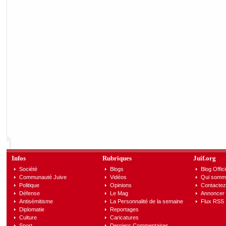
Infos
Rubriques
Juif.org
Société
Blogs
Blog Offici
Communauté Juive
Vidéos
Qui somm
Politique
Opinions
Contactez
Défense
Le Mag
Annoncer s
Antisémitisme
La Personnalité de la semaine
Flux RSS
Diplomatie
Reportages
Culture
Caricatures
Sport
Derniers Commentaires