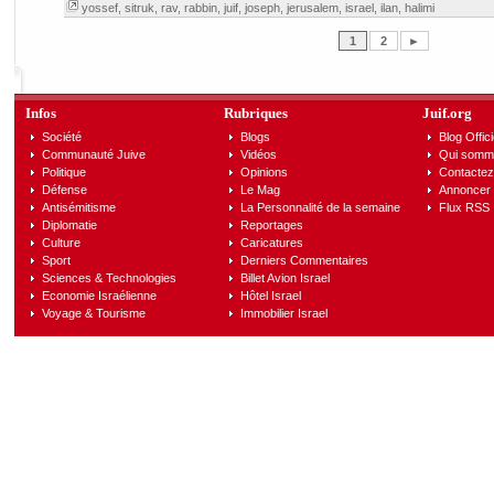
yossef
,
sitruk
,
rav
,
rabbin
,
juif
,
joseph
,
jerusalem
,
israel
,
ilan
,
halimi
1
2
►
Infos
Rubriques
Juif.org
Société
Blogs
Blog Offici
Communauté Juive
Vidéos
Qui somm
Politique
Opinions
Contactez
Défense
Le Mag
Annoncer s
Antisémitisme
La Personnalité de la semaine
Flux RSS
Diplomatie
Reportages
Culture
Caricatures
Sport
Derniers Commentaires
Sciences & Technologies
Billet Avion Israel
Economie Israélienne
Hôtel Israel
Voyage & Tourisme
Immobilier Israel