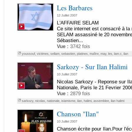
Les Barbares
12 Juillet 2007
L'AFFAIRE SELAM
Ce site internet est consacré à l
SELAM assassiné le 20 novembre 
Sébastien...
Vue :
3742 fois
youssouf
,
victimes
,
sellam
,
sebastien
,
platines
,
maître
,
may
,
les
,
lam.c
,
ilan
Sarkozy - Sur Ilan Halimi
10 Juillet 2007
Nicolas Sarkozy - Reponse sur Il
Nationale, Paris le 21 Fevrier 200
Vue :
2879 fois
sarkozy
,
nicolas
,
nationale
,
islamisme
,
ilan
,
halimi
,
assemblee
,
ilan halimi
Chanson "Ilan"
10 Juillet 2007
Chanson écrite pour Ilan.Pour l'éc