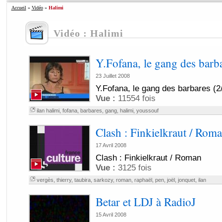
Accueil
»
Vidéo
»
Halimi
Vidéo : Halimi
Y.Fofana, le gang des barba
23 Juillet 2008
Y.Fofana, le gang des barbares (2
Vue :
11554 fois
ilan halimi
,
fofana
,
barbares
,
gang
,
halimi
,
youssouf
Clash : Finkielkraut / Rom
17 Avril 2008
Clash : Finkielkraut / Roman
Vue :
3125 fois
vergès
,
thierry
,
taubira
,
sarkozy
,
roman
,
raphaël
,
pen
,
joël
,
jonquet
,
ilan
Betar et LDJ à RadioJ
15 Avril 2008