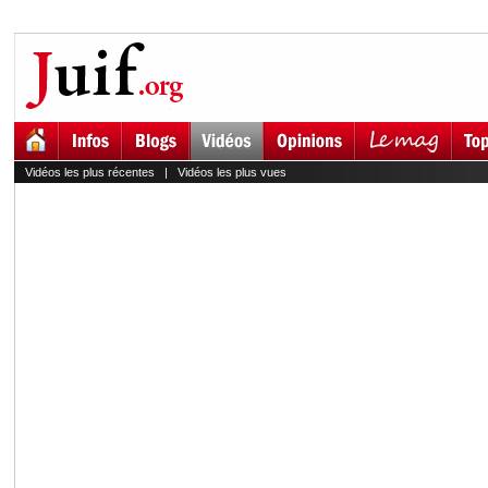
Vidéos les plus récentes
|
Vidéos les plus vues