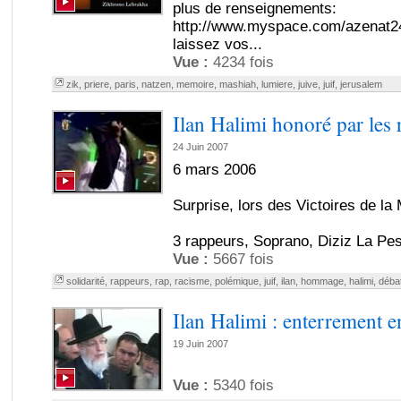
plus de renseignements:
http://www.myspace.com/azenat2
laissez vos...
Vue :
4234 fois
zik
,
priere
,
paris
,
natzen
,
memoire
,
mashiah
,
lumiere
,
juive
,
juif
,
jerusalem
Ilan Halimi honoré par les 
24 Juin 2007
6 mars 2006
Surprise, lors des Victoires de la
3 rappeurs, Soprano, Diziz La Pest
Vue :
5667 fois
solidarité
,
rappeurs
,
rap
,
racisme
,
polémique
,
juif
,
ilan
,
hommage
,
halimi
,
déba
Ilan Halimi : enterrement en
19 Juin 2007
Vue :
5340 fois