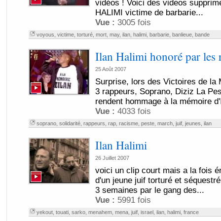
vidéos ! Voici des videos supprim
HALIMI victime de barbarie...
Vue :
3005 fois
voyous
,
victime
,
torturé
,
mort
,
may
,
ilan
,
halimi
,
barbarie
,
banlieue
,
bande
Ilan Halimi honoré par les 
25 Août 2007
Surprise, lors des Victoires de la
3 rappeurs, Soprano, Diziz La Pes
rendent hommage à la mémoire d'I
Vue :
4033 fois
soprano
,
solidarité
,
rappeurs
,
rap
,
racisme
,
peste
,
march
,
juif
,
jeunes
,
ilan
Ilan Halimi
26 Juillet 2007
voici un clip court mais a la fois é
d'un jeune juif torturé et séquest
3 semaines par le gang des...
Vue :
5991 fois
yekout
,
touati
,
sarko
,
menahem
,
mena
,
juif
,
israel
,
ilan
,
halimi
,
france