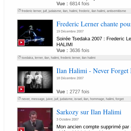
Vue :
6814 fois
frederic lerner
,
juif
,
judaisme
,
ilan
,
halimi
,
frederic
,
ilan halimi
,
antisemitisme
Frederic Lerner chante p
19 Décembre 2007
Soirée Tsedaka 2007 : Frederic L
HALIMI
Vue :
3636 fois
tsedaka
,
lerner
,
ilan
,
halimi
,
frederic lerner
,
ilan halimi
Ilan Halimi - Never Forget
18 Décembre 2007
Vue :
2727 fois
never
,
message
,
juive
,
juif
,
judaisme
,
israel
,
ilan
,
hommage
,
halimi
,
forget
Sarkozy sur Ilan Halimi
3 Octobre 2007
Mon ancien compte supprimé par d