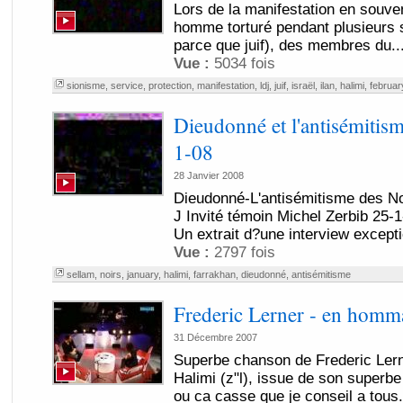
Lors de la manifestation en souven
homme torturé pendant plusieurs
parce que juif), des membres du..
Vue :
5034 fois
sionisme
,
service
,
protection
,
manifestation
,
ldj
,
juif
,
israël
,
ilan
,
halimi
,
februar
Dieudonné et l'antisémitis
1-08
28 Janvier 2008
Dieudonné-L'antisémitisme des N
J Invité témoin Michel Zerbib 25-1
Un extrait d?une interview excepti
Vue :
2797 fois
sellam
,
noirs
,
january
,
halimi
,
farrakhan
,
dieudonné
,
antisémitisme
Frederic Lerner - en homma
31 Décembre 2007
Superbe chanson de Frederic Ler
Halimi (z"l), issue de son superb
ou ca casse que je conseil a tous.