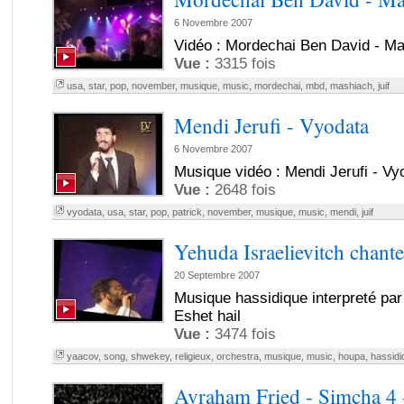
6 Novembre 2007
Vidéo : Mordechai Ben David - M
Vue :
3315 fois
usa
,
star
,
pop
,
november
,
musique
,
music
,
mordechai
,
mbd
,
mashiach
,
juif
Mendi Jerufi - Vyodata
6 Novembre 2007
Musique vidéo : Mendi Jerufi - Vy
Vue :
2648 fois
vyodata
,
usa
,
star
,
pop
,
patrick
,
november
,
musique
,
music
,
mendi
,
juif
Yehuda Israelievitch chan
20 Septembre 2007
Musique hassidique interpreté par 
Eshet hail
Vue :
3474 fois
yaacov
,
song
,
shwekey
,
religieux
,
orchestra
,
musique
,
music
,
houpa
,
hassidi
Avraham Fried - Simcha 4 