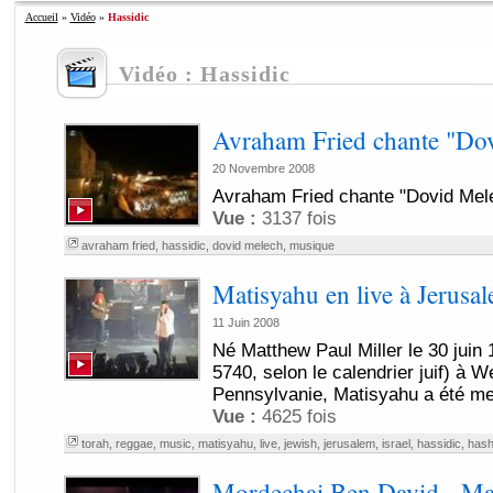
Accueil
»
Vidéo
»
Hassidic
Vidéo : Hassidic
Avraham Fried chante "Do
20 Novembre 2008
Avraham Fried chante "Dovid Mel
Vue :
3137 fois
avraham fried
,
hassidic
,
dovid melech
,
musique
Matisyahu en live à Jerusal
11 Juin 2008
Né Matthew Paul Miller le 30 juin 
5740, selon le calendrier juif) à 
Pennsylvanie, Matisyahu a été me
Vue :
4625 fois
torah
,
reggae
,
music
,
matisyahu
,
live
,
jewish
,
jerusalem
,
israel
,
hassidic
,
has
Mordechai Ben David - Ma