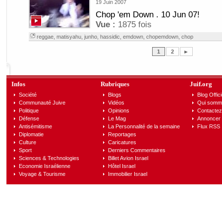
19 Juin 2007
Chop 'em Down . 10 Jun 07!
Vue :
1875 fois
reggae
,
matisyahu
,
junho
,
hassidic
,
emdown
,
chopemdown
,
chop
1
2
►
Infos
Rubriques
Juif.org
Société
Blogs
Blog Offici
Communauté Juive
Vidéos
Qui somm
Politique
Opinions
Contactez
Défense
Le Mag
Annoncer s
Antisémitisme
La Personnalité de la semaine
Flux RSS
Diplomatie
Reportages
Culture
Caricatures
Sport
Derniers Commentaires
Sciences & Technologies
Billet Avion Israel
Economie Israélienne
Hôtel Israel
Voyage & Tourisme
Immobilier Israel