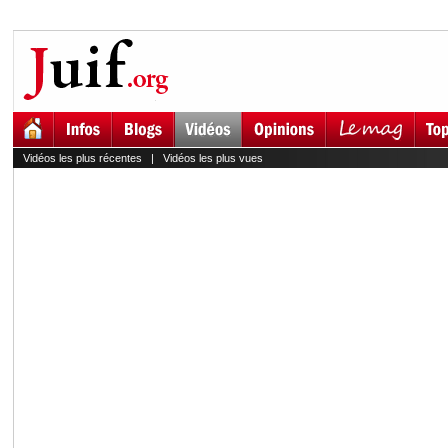
Vidéos les plus récentes
|
Vidéos les plus vues