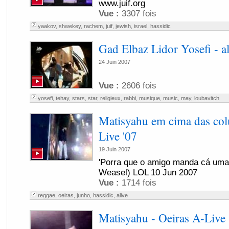
www.juif.org
Vue :
3307 fois
yaakov
,
shwekey
,
rachem
,
juif
,
jewish
,
israel
,
hassidic
Gad Elbaz Lidor Yosefi - al
24 Juin 2007
Vue :
2606 fois
yosefi
,
tehay
,
stars
,
star
,
religieux
,
rabbi
,
musique
,
music
,
may
,
loubavitch
Matisyahu em cima das col
Live '07
19 Juin 2007
'Porra que o amigo manda cá uma 
Weasel) LOL 10 Jun 2007
Vue :
1714 fois
reggae
,
oeiras
,
junho
,
hassidic
,
alive
Matisyahu - Oeiras A-Live 