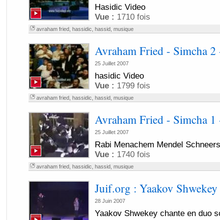
Hasidic Video
Vue :
1710 fois
avraham fried
,
hassidic
,
hassid
,
musique
Avraham Fried - Simcha 2 
25 Juillet 2007
hasidic Video
Vue :
1799 fois
avraham fried
,
hassidic
,
hassid
,
musique
Avraham Fried - Simcha 1 -
25 Juillet 2007
Rabi Menachem Mendel Schneerso
Vue :
1740 fois
avraham fried
,
hassidic
,
hassid
,
musique
Juif.org : Yaakov Shwekey
28 Juin 2007
Yaakov Shwekey chante en duo s