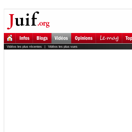
Vidéos les plus récentes
|
Vidéos les plus vues