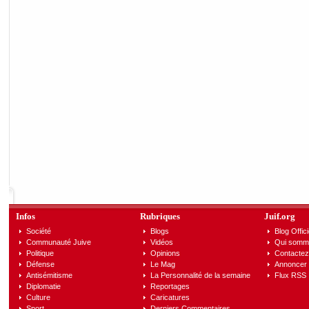
Infos
Rubriques
Juif.org
Société
Blogs
Blog Offici
Communauté Juive
Vidéos
Qui somm
Politique
Opinions
Contactez
Défense
Le Mag
Annoncer s
Antisémitisme
La Personnalité de la semaine
Flux RSS
Diplomatie
Reportages
Culture
Caricatures
Sport
Derniers Commentaires