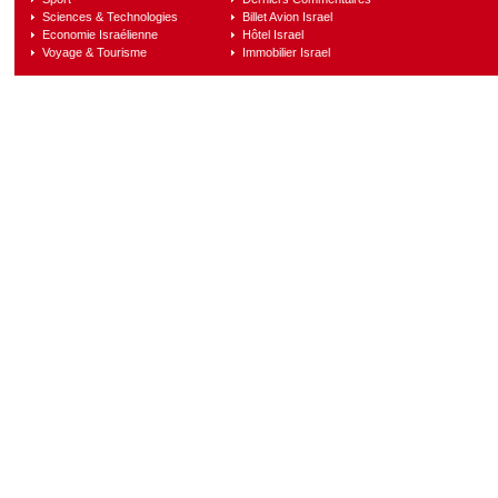
Sciences & Technologies
Billet Avion Israel
Economie Israélienne
Hôtel Israel
Voyage & Tourisme
Immobilier Israel