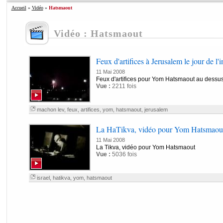
Accueil
»
Vidéo
»
Hatsmaout
Vidéo : Hatsmaout
Feux d'artifices à Jerusalem le jour de l
11 Mai 2008
Feux d'artifices pour Yom Hatsmaout au dessus
Vue :
2211 fois
machon lev
,
feux
,
artifices
,
yom
,
hatsmaout
,
jerusalem
La HaTikva, vidéo pour Yom Hatsmaou
11 Mai 2008
La Tikva, vidéo pour Yom Hatsmaout
Vue :
5036 fois
israel
,
hatikva
,
yom
,
hatsmaout