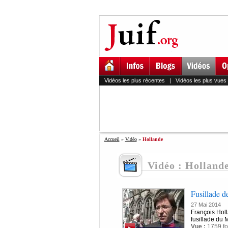
Vidéos les plus récentes
|
Vidéos les plus vues
Accueil
»
Vidéo
»
Hollande
Vidéo : Holland
Fusillade d
27 Mai 2014
François Holl
fusillade du M
Vue :
1759 fo