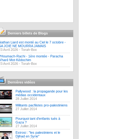
Derniers billets de Blogs
Nathan Liard est monté au Ciel le 7 octobre -
SA JOIE NE MOURRA JAMAIS
23 Avril 2026 -
Torah-Box
?Houmach-Rachi - 1ère montée - Paracha
A'haré Mot-Kédochim
23 Avril 2026 -
Torah-Box
Dernières vidéos
Pallywood : la propagande pour les
médias occidentaux
28 Juillet 2014
Militants pacfiistes pro-palestiniens
27 Juillet 2014
Pourquoi tant d'enfants tués à
Gaza ?
27 Juillet 2014
Estrosi : "les palestiniens et le
Djihad en Syrie"