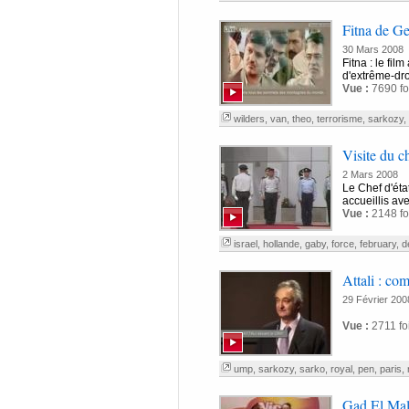
Fitna de Gee
30 Mars 2008
Fitna : le fil
d'extrême-droi
Vue :
7690 fo
wilders
,
van
,
theo
,
terrorisme
,
sarkozy
,
Visite du c
2 Mars 2008
Le Chef d'état
accueillis ave
Vue :
2148 fo
israel
,
hollande
,
gaby
,
force
,
february
,
d
Attali : com
29 Février 200
Vue :
2711 fo
ump
,
sarkozy
,
sarko
,
royal
,
pen
,
paris
,
Gad El Mal