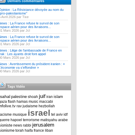
Derniers commentaires
Opinion : La Résistance dévoyée au nom du
‘’pro-palestianisme’’
5 Avril 2026 par Tixe
News : La France refuse le survol de son
espace aérien pour des livraisons...
31 Mars 2026 par Jcl
News : La France refuse le survol de son
espace aérien pour des livraisons...
31 Mars 2026 par Jcl
News : Litige de l’ambassade de France en
Irak : Les ayants droit font appel
30 Mars 2026 par Jcl
News : Avertissement du président iranien : «
L’économie va s’effondrer »
30 Mars 2026 par Jcl
Tags Vidéo
juif
tsahal
palestine
islam
shoah
iran
gaza
flash
hamas
music
maccabi
infolive.tv
rav
judaisme
hezbollah
israel
racisme
musique
tel aviv
idf
guerre
hapoel
terrorisme
matisyahu
arabe
jerusalem
sioniste
news
rabbi
sionisme
torah
haifa
france
liban