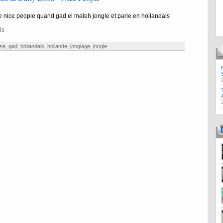
 nice people quand gad el maleh jongle et parle en hollandais
is
se
,
gad
,
hollandais
,
hollande
,
jonglage
,
jongle