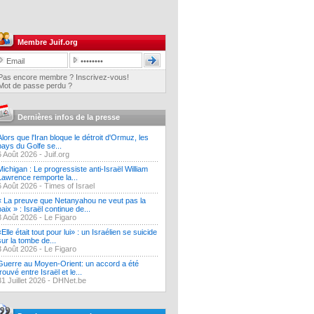
Membre Juif.org
Pas encore membre ? Inscrivez-vous!
Mot de passe perdu ?
Dernières infos de la presse
Alors que l'Iran bloque le détroit d'Ormuz, les
pays du Golfe se...
6 Août 2026 -
Juif.org
Michigan : Le progressiste anti-Israël William
Lawrence remporte la...
6 Août 2026 -
Times of Israel
« La preuve que Netanyahou ne veut pas la
paix » : Israël continue de...
3 Août 2026 -
Le Figaro
«Elle était tout pour lui» : un Israélien se suicide
sur la tombe de...
3 Août 2026 -
Le Figaro
Guerre au Moyen-Orient: un accord a été
trouvé entre Israël et le...
31 Juillet 2026 -
DHNet.be