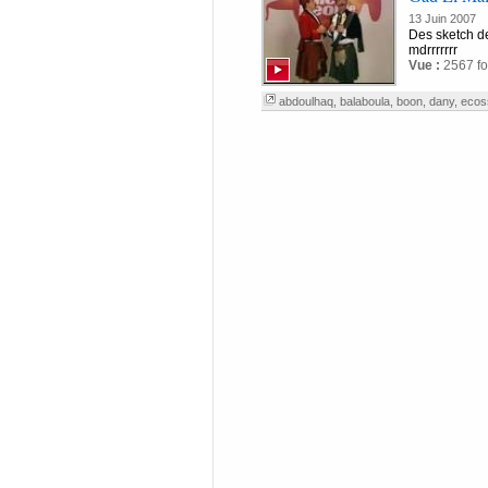
13 Juin 2007
Des sketch de
mdrrrrrrr
Vue :
2567 fo
abdoulhaq
,
balaboula
,
boon
,
dany
,
ecos