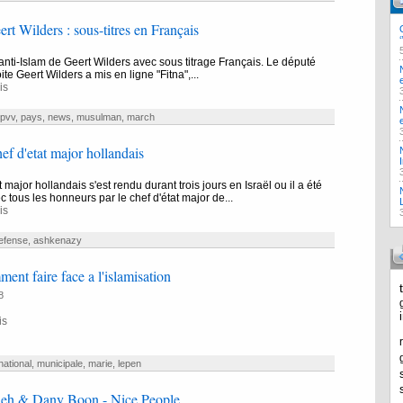
rt Wilders : sous-titres en Français
m anti-Islam de Geert Wilders avec sous titrage Français. Le député
te Geert Wilders a mis en ligne "Fitna",...
is
pvv
,
pays
,
news
,
musulman
,
march
hef d'etat major hollandais
 major hollandais s'est rendu durant trois jours en Israël ou il a été
c tous les honneurs par le chef d'état major de...
is
efense
,
ashkenazy
ment faire face a l'islamisation
8
is
national
,
municipale
,
marie
,
lepen
eh & Dany Boon - Nice People