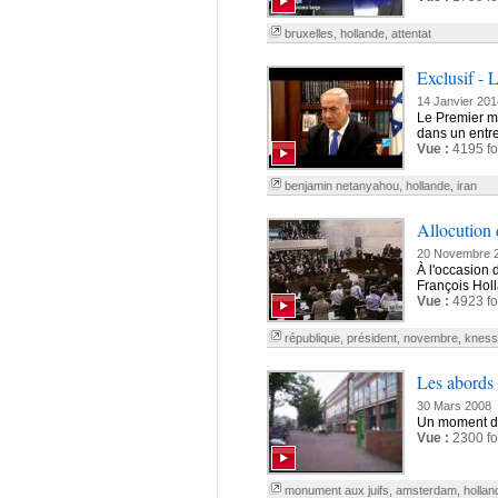
bruxelles
,
hollande
,
attentat
Exclusif - 
14 Janvier 201
Le Premier mi
dans un entre
Vue :
4195 fo
benjamin netanyahou
,
hollande
,
iran
Allocution 
20 Novembre 
À l'occasion d
François Holl
Vue :
4923 fo
république
,
président
,
novembre
,
kness
Les abords
30 Mars 2008
Un moment de
Vue :
2300 fo
monument aux juifs
,
amsterdam
,
hollan