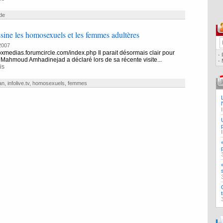
ade
ssine les homosexuels et les femmes adultères
2007
oxmedias.forumcircle.com/index.php Il parait désormais clair pour
·
 Mahmoud Amhadinejad a déclaré lors de sa récente visite...
·
is
an
,
infolive.tv
,
homosexuels
,
femmes