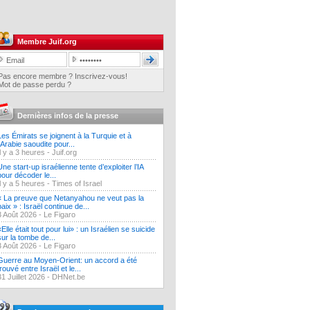
Membre Juif.org
Pas encore membre ? Inscrivez-vous!
Mot de passe perdu ?
Dernières infos de la presse
Les Émirats se joignent à la Turquie et à
l'Arabie saoudite pour...
Il y a 3 heures -
Juif.org
Une start-up israélienne tente d’exploiter l’IA
pour décoder le...
Il y a 5 heures -
Times of Israel
« La preuve que Netanyahou ne veut pas la
paix » : Israël continue de...
3 Août 2026 -
Le Figaro
«Elle était tout pour lui» : un Israélien se suicide
sur la tombe de...
3 Août 2026 -
Le Figaro
Guerre au Moyen-Orient: un accord a été
trouvé entre Israël et le...
31 Juillet 2026 -
DHNet.be