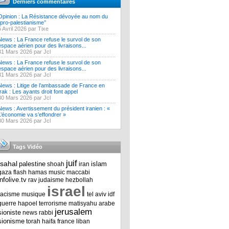
Derniers commentaires
Opinion : La Résistance dévoyée au nom du
‘’pro-palestianisme’’
5 Avril 2026 par Tixe
News : La France refuse le survol de son
espace aérien pour des livraisons...
31 Mars 2026 par Jcl
News : La France refuse le survol de son
espace aérien pour des livraisons...
31 Mars 2026 par Jcl
News : Litige de l’ambassade de France en
Irak : Les ayants droit font appel
30 Mars 2026 par Jcl
News : Avertissement du président iranien : «
L’économie va s’effondrer »
30 Mars 2026 par Jcl
Tags Vidéo
juif
tsahal
palestine
islam
shoah
iran
gaza
flash
hamas
music
maccabi
infolive.tv
rav
judaisme
hezbollah
israel
racisme
musique
tel aviv
idf
guerre
hapoel
terrorisme
matisyahu
arabe
jerusalem
sioniste
news
rabbi
sionisme
torah
haifa
france
liban