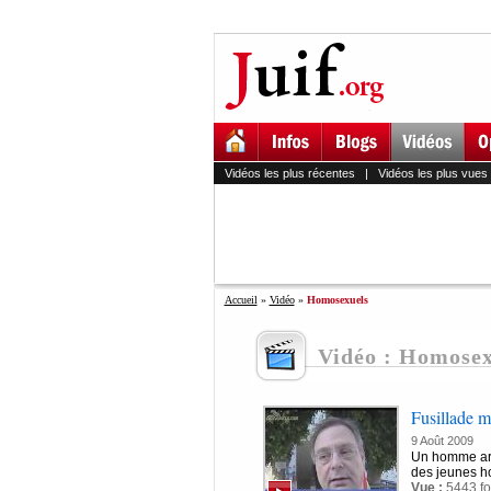
Vidéos les plus récentes
|
Vidéos les plus vues
Accueil
»
Vidéo
»
Homosexuels
Vidéo : Homosex
Fusillade m
9 Août 2009
Un homme armé
des jeunes ho
Vue :
5443 fo