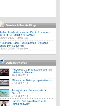
Derniers billets de Blogs
Nathan Liard est monté au Ciel le 7 octobre -
SA JOIE NE MOURRA JAMAIS
23 Avril 2026 -
Torah-Box
?Houmach-Rachi - 1ère montée - Paracha
A'haré Mot-Kédochim
23 Avril 2026 -
Torah-Box
Dernières vidéos
Pallywood : la propagande pour les
médias occidentaux
28 Juillet 2014
Militants pacfiistes pro-palestiniens
27 Juillet 2014
Pourquoi tant d'enfants tués à
Gaza ?
27 Juillet 2014
Estrosi : "les palestiniens et le
Djihad en Syrie"