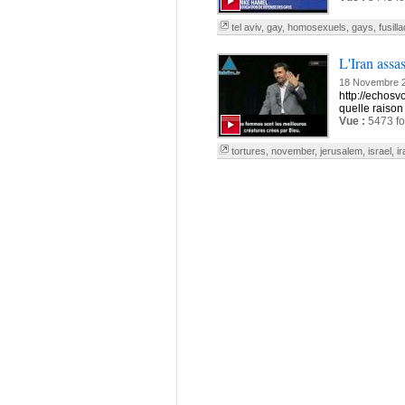
tel aviv
,
gay
,
homosexuels
,
gays
,
fusill
L'Iran assa
18 Novembre 
http://echosv
quelle raison
Vue :
5473 fo
tortures
,
november
,
jerusalem
,
israel
,
ir