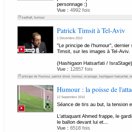
personnage :)
Vue :
4992 fois
kadhafi
,
humour
Patrick Timsit à Tel-Aviv
1 Décembre 2010
"Le principe de l'humour", dernier
Timsit, sur les images à Tel-Aviv.
(Hashigaon Hatsarfati / IsraStage
Vue :
12857 fois
principe de l'humour
,
patrick timsit
,
humour
,
israstage
,
hashigaon hatsarfati
,
te
Humour : la poisse de l'at
12 Septembre 2010
Séance de tirs au but, la tension 
L'attaquant Ahmed frappe, le gard
le ballon devant lui et...
Vue :
6518 fois