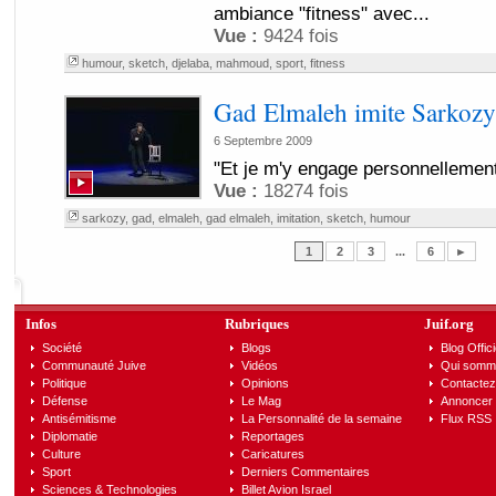
ambiance "fitness" avec...
Vue :
9424 fois
humour
,
sketch
,
djelaba
,
mahmoud
,
sport
,
fitness
Gad Elmaleh imite Sarkozy
6 Septembre 2009
"Et je m'y engage personnellement"
Vue :
18274 fois
sarkozy
,
gad
,
elmaleh
,
gad elmaleh
,
imitation
,
sketch
,
humour
1
2
3
...
6
►
Infos
Rubriques
Juif.org
Société
Blogs
Blog Offici
Communauté Juive
Vidéos
Qui somm
Politique
Opinions
Contactez
Défense
Le Mag
Annoncer s
Antisémitisme
La Personnalité de la semaine
Flux RSS
Diplomatie
Reportages
Culture
Caricatures
Sport
Derniers Commentaires
Sciences & Technologies
Billet Avion Israel