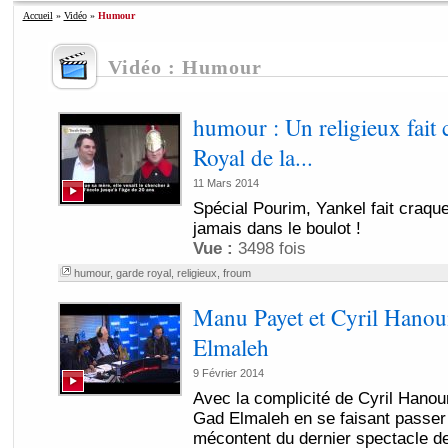
Accueil
»
Vidéo
»
Humour
Vidéo : Humour
humour : Un religieux fait
Royal de la...
11 Mars 2014
Spécial Pourim, Yankel fait craque
jamais dans le boulot !
Vue :
3498 fois
humour
,
garde royal
,
religieux
,
froum
Manu Payet et Cyril Hanou
Elmaleh
9 Février 2014
Avec la complicité de Cyril Hano
Gad Elmaleh en se faisant passer 
mécontent du dernier spectacle de