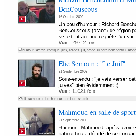
BenCouscous
16 Octobre 2009
Un peu d'humour : Richard Bench
BenCouscous (arabe) de région pa
se jettent aucune requête l'un sur..
Vue :
29712 fois
humour
,
sketch
,
comique
,
juifs
,
arabes
,
juif
,
arabe
,
richard benchemoul
,
moha
Elie Semoun : "Le Juif"
21 Septembre 2009
Sous-entendu : "je vais verser ce
juives" bien évidemment :)
Vue :
11021 fois
elie semoun
,
le juif
,
humour
,
comique
,
sketch
Mahmoud en salle de sport
21 Septembre 2009
Humour : Mahmoud, après avoir en
babouches a décidé de se consacre