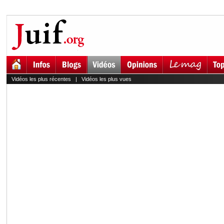
Vidéos les plus récentes
|
Vidéos les plus vues