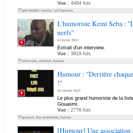
Vue :
4484 fois
gad elmaleh
,
humour
,
cyril hanouna
L'humoriste Kemi Seba : "Le
nerfs"
6 Février 2014
Extrait d'un interview.
Vue :
3819 fois
kemi seba
,
sionistes
,
humour
Humour : "Derrière chaque 
!"
10 Janvier 2014
Le plus grand humoriste de la liste
Gouasmi.
Vue :
2776 fois
gouasmi
,
liste antisioniste
,
humour
[Humour] Une association a