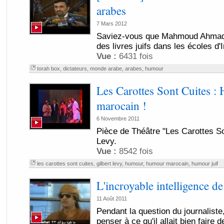
arabes
7 Mars 2012
Saviez-vous que Mahmoud Ahmadin
des livres juifs dans les écoles d'
Vue :
6431 fois
torah box
,
dictateurs
,
monde arabe
,
arabes
,
humour
Les Carottes Sont Cuites :
marocain !
6 Novembre 2011
Pièce de Théâtre "Les Carottes So
Levy.
Vue :
8542 fois
les carottes sont cuites
,
gilbert levy
,
humour
,
humour marocain
,
humour juif
L'incroyable intelligence 
11 Août 2011
Pendant la question du journaliste,
penser à ce qu'il allait bien faire 