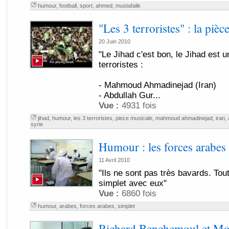
humour
,
football
,
sport
,
ahmed
,
mustafalik
"Les 3 terroristes" : la piè
20 Juin 2010
"Le Jihad c'est bon, le Jihad est u
terroristes :
- Mahmoud Ahmadinejad (Iran)
- Abdullah Gur...
Vue :
4931 fois
jihad
,
humour
,
les 3 terroristes
,
piece musicale
,
mahmoud ahmadinejad
,
iran
,
syrie
Humour : les forces arabes 
11 Avril 2010
"Ils ne sont pas très bavards. Tou
simplet avec eux"
Vue :
6860 fois
humour
,
arabes
,
forces arabes
,
simplet
Richard Benchemoul et M