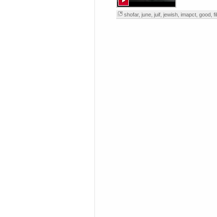
shofar
,
june
,
juif
,
jewish
,
imapct
,
good
,
f