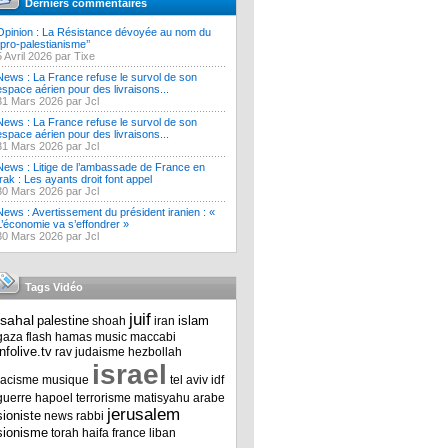
Derniers commentaires
Opinion : La Résistance dévoyée au nom du
‘’pro-palestianisme’’
5 Avril 2026 par Tixe
News : La France refuse le survol de son
espace aérien pour des livraisons...
31 Mars 2026 par Jcl
News : La France refuse le survol de son
espace aérien pour des livraisons...
31 Mars 2026 par Jcl
News : Litige de l’ambassade de France en
Irak : Les ayants droit font appel
30 Mars 2026 par Jcl
News : Avertissement du président iranien : «
L’économie va s’effondrer »
30 Mars 2026 par Jcl
Tags Vidéo
juif
tsahal
palestine
islam
shoah
iran
gaza
flash
hamas
music
maccabi
infolive.tv
rav
judaisme
hezbollah
israel
racisme
musique
tel aviv
idf
guerre
hapoel
terrorisme
matisyahu
arabe
jerusalem
sioniste
news
rabbi
sionisme
torah
haifa
france
liban