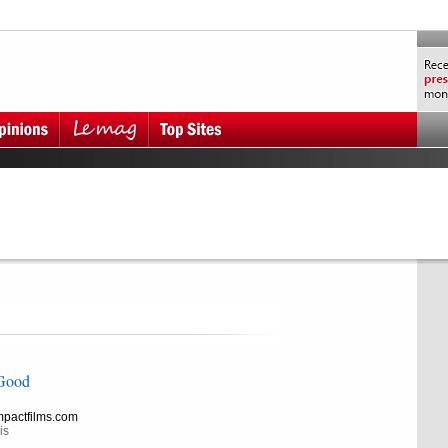
 Good
pactfilms.com
is