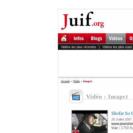
Vidéos les plus récentes
|
Vidéos les plus vues
Accueil
»
Vidéo
»
Imapct
Vidéo : Imapct
Shofar So
26 Juillet 2007
www.jewishim
Vue :
1750 fo