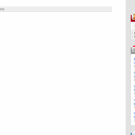
ilms
·
·