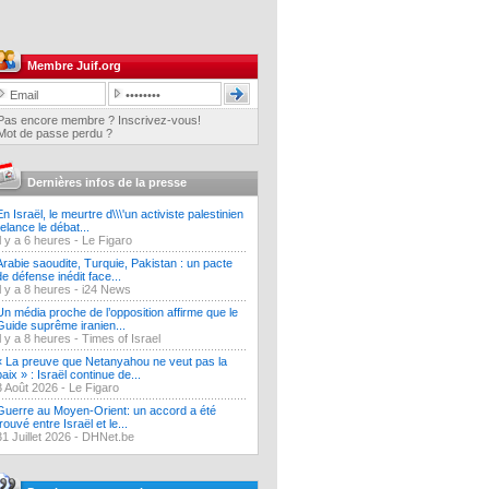
Membre Juif.org
Pas encore membre ? Inscrivez-vous!
Mot de passe perdu ?
Dernières infos de la presse
En Israël, le meurtre d\\\'un activiste palestinien
relance le débat...
Il y a 6 heures -
Le Figaro
Arabie saoudite, Turquie, Pakistan : un pacte
de défense inédit face...
Il y a 8 heures -
i24 News
Un média proche de l’opposition affirme que le
Guide suprême iranien...
Il y a 8 heures -
Times of Israel
« La preuve que Netanyahou ne veut pas la
paix » : Israël continue de...
3 Août 2026 -
Le Figaro
Guerre au Moyen-Orient: un accord a été
trouvé entre Israël et le...
31 Juillet 2026 -
DHNet.be