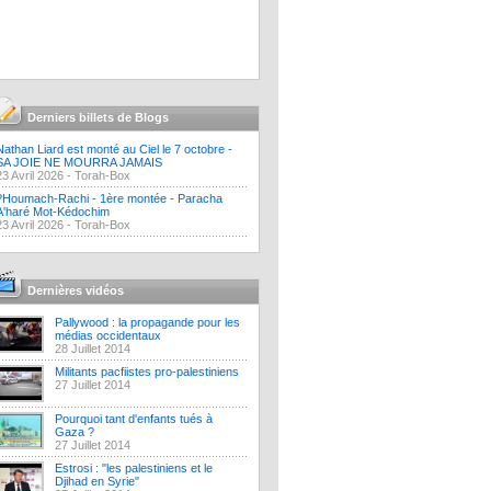
Derniers billets de Blogs
Nathan Liard est monté au Ciel le 7 octobre -
SA JOIE NE MOURRA JAMAIS
23 Avril 2026 -
Torah-Box
?Houmach-Rachi - 1ère montée - Paracha
A'haré Mot-Kédochim
23 Avril 2026 -
Torah-Box
Dernières vidéos
Pallywood : la propagande pour les
médias occidentaux
28 Juillet 2014
Militants pacfiistes pro-palestiniens
27 Juillet 2014
Pourquoi tant d'enfants tués à
Gaza ?
27 Juillet 2014
Estrosi : "les palestiniens et le
Djihad en Syrie"