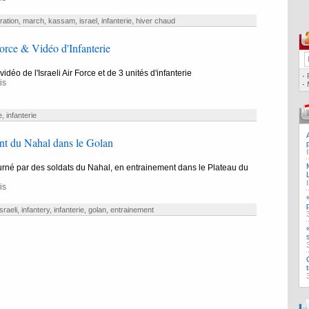
ration
,
march
,
kassam
,
israel
,
infanterie
,
hiver chaud
Force & Vidéo d'Infanterie
idéo de l'Israeli Air Force et de 3 unités d'infanterie
·
is
·
e
,
infanterie
nt du Nahal dans le Golan
rné par des soldats du Nahal, en entrainement dans le Plateau du
is
israeli
,
infantery
,
infanterie
,
golan
,
entrainement