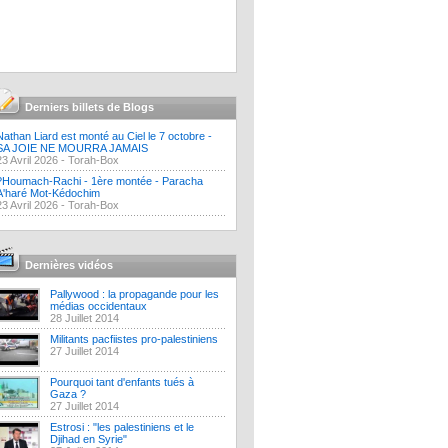
Derniers billets de Blogs
Nathan Liard est monté au Ciel le 7 octobre -
SA JOIE NE MOURRA JAMAIS
23 Avril 2026 -
Torah-Box
?Houmach-Rachi - 1ère montée - Paracha
A'haré Mot-Kédochim
23 Avril 2026 -
Torah-Box
Dernières vidéos
Pallywood : la propagande pour les
médias occidentaux
28 Juillet 2014
Militants pacfiistes pro-palestiniens
27 Juillet 2014
Pourquoi tant d'enfants tués à
Gaza ?
27 Juillet 2014
Estrosi : "les palestiniens et le
Djihad en Syrie"