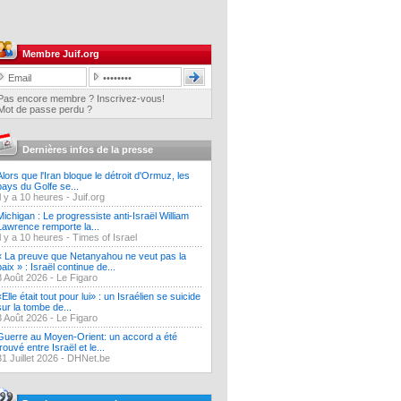
Membre Juif.org
Pas encore membre ? Inscrivez-vous!
Mot de passe perdu ?
Dernières infos de la presse
Alors que l'Iran bloque le détroit d'Ormuz, les
pays du Golfe se...
Il y a 10 heures -
Juif.org
Michigan : Le progressiste anti-Israël William
Lawrence remporte la...
Il y a 10 heures -
Times of Israel
« La preuve que Netanyahou ne veut pas la
paix » : Israël continue de...
3 Août 2026 -
Le Figaro
«Elle était tout pour lui» : un Israélien se suicide
sur la tombe de...
3 Août 2026 -
Le Figaro
Guerre au Moyen-Orient: un accord a été
trouvé entre Israël et le...
31 Juillet 2026 -
DHNet.be