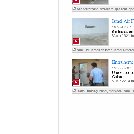
war
,
terrorisme
,
terrorism
,
qassam
,
ope
Israel Air 
10 Août 2007
6 minutes en v
Vue :
1821 fo
israel
,
idf
,
israeli air force
,
israel air forc
Entraineme
19 Juin 2007
Une video tou
Golan.
Vue :
2274 fo
tsahal
,
training
,
nahal
,
merkava
,
israël
,