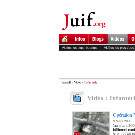
Vidéos les plus récentes
|
Vidéos les plus vues
Accueil
»
Vidéo
»
Infanterie
Vidéo : Infanter
Opération "
9 Mars 2008
1er mars 2008
bâtiment con
Vue :
2748 fo