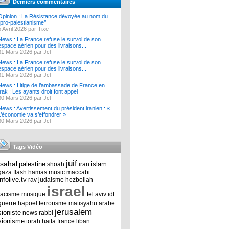
Derniers commentaires
Opinion : La Résistance dévoyée au nom du
‘’pro-palestianisme’’
5 Avril 2026 par Tixe
News : La France refuse le survol de son
espace aérien pour des livraisons...
31 Mars 2026 par Jcl
News : La France refuse le survol de son
espace aérien pour des livraisons...
31 Mars 2026 par Jcl
News : Litige de l’ambassade de France en
Irak : Les ayants droit font appel
30 Mars 2026 par Jcl
News : Avertissement du président iranien : «
L’économie va s’effondrer »
30 Mars 2026 par Jcl
Tags Vidéo
juif
tsahal
palestine
islam
shoah
iran
gaza
flash
hamas
music
maccabi
infolive.tv
rav
judaisme
hezbollah
israel
racisme
musique
tel aviv
idf
guerre
hapoel
terrorisme
matisyahu
arabe
jerusalem
sioniste
news
rabbi
sionisme
torah
haifa
france
liban