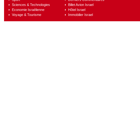
Sciences & Technologies
Billet Avion Israel
Economie Israélienne
Hôtel Israel
Voyage & Tourisme
Immobilier Israel