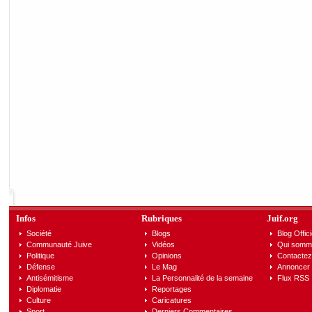
Infos
Rubriques
Juif.org
Société
Blogs
Blog Offici
Communauté Juive
Vidéos
Qui somm
Politique
Opinions
Contactez
Défense
Le Mag
Annoncer s
Antisémitisme
La Personnalité de la semaine
Flux RSS
Diplomatie
Reportages
Culture
Caricatures
Sport
Derniers Commentaires