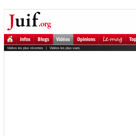
Vidéos les plus récentes
|
Vidéos les plus vues