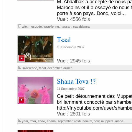
M. Abdalhak a accepté de nous par
Marocains et il a essayé de nous fa
porte à son pays. Donc, voici...
Vue :
4556 fois
tele
,
mosquée
,
israelienne
,
hassan
,
casablanca
Tsaal
10 Décembre 2007
Vue :
2945 fois
israelienne
,
tsaal
,
december
,
armée
Shana Tova !?
11 Septembre 2007
Ce petit détournement des Muppe
brillamment concocté par shambe
http://fr.youtube.com/user/shambe
Vue :
2801 fois
year
,
tova
,
show
,
shana
,
september
,
rosh
,
nouvel
,
new
,
muppets
,
mana