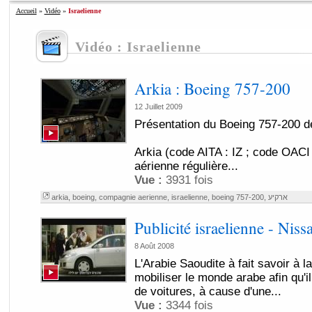
Accueil
»
Vidéo
»
Israelienne
Vidéo : Israelienne
Arkia : Boeing 757-200
12 Juillet 2009
Présentation du Boeing 757-200 d
Arkia (code AITA : IZ ; code OACI
aérienne régulière...
Vue :
3931 fois
arkia
,
boeing
,
compagnie aerienne
,
israelienne
,
boeing 757-200
,
ארקיע
Publicité israelienne - Niss
8 Août 2008
L'Arabie Saoudite à fait savoir à l
mobiliser le monde arabe afin qu'i
de voitures, à cause d'une...
Vue :
3344 fois