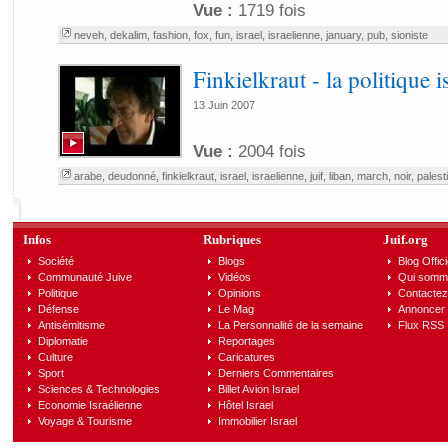
Vue :
1719 fois
neveh
,
dekalim
,
fashion
,
fox
,
fun
,
israel
,
israelienne
,
january
,
pub
,
sioniste
Finkielkraut - la politique i
13 Juin 2007
Vue :
2004 fois
arabe
,
deudonné
,
finkielkraut
,
israel
,
israelienne
,
juif
,
liban
,
march
,
noir
,
palest
Infos
Rubriques
Juif.org
Société
Blogs
Blog Offici
Communauté Juive
Vidéos
Qui somm
Politique
Opinions
Contactez
Défense
Le Mag
Annoncer s
Antisémitisme
La Personnalité de la semaine
Flux RSS
Diplomatie
Reportages
Culture
Caricatures
Sport
Derniers Commentaires
Sciences & Technologies
Billet Avion Israel
Economie Israélienne
Hôtel Israel
Voyage & Tourisme
Immobilier Israel