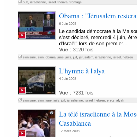
pub
,
israelienne
,
israel
,
tnouva
,
fromage
Obama : "Jérusalem restera l
6 Juin 2008
Le candidat démocrate à la Mais
s'est déclaré, mercredi 4 juin, êtr
d'Israël" lors de son premier...
Vue :
3120 fois
sionisme
,
sion
,
obama
,
june
,
juifs
,
juif
,
jerusalem
,
israelienne
,
israel
,
hebreu
L'hymne à l'alya
4 Juin 2008
Vue :
7231 fois
sionisme
,
sion
,
june
,
juifs
,
juif
,
israelienne
,
israel
,
hebreu
,
eretz
,
alyah
La télé israelienne à la Mo
Casablanca
12 Mars 2008