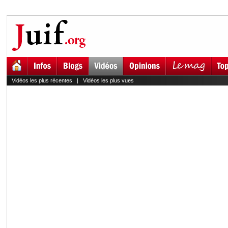
Vidéos les plus récentes
|
Vidéos les plus vues