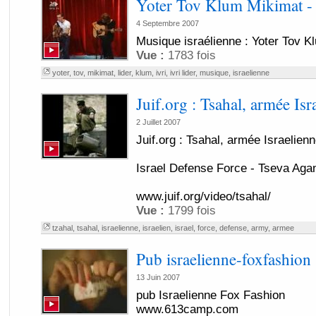
Yoter Tov Klum Mikimat - 
4 Septembre 2007
Musique israélienne : Yoter Tov Kl
Vue :
1783 fois
yoter
,
tov
,
mikimat
,
lider
,
klum
,
ivri
,
ivri lider
,
musique
,
israelienne
Juif.org : Tsahal, armée Isr
2 Juillet 2007
Juif.org : Tsahal, armée Israelien
Israel Defense Force - Tseva Agan
www.juif.org/video/tsahal/
Vue :
1799 fois
tzahal
,
tsahal
,
israelienne
,
israelien
,
israel
,
force
,
defense
,
army
,
armee
Pub israelienne-foxfashion
13 Juin 2007
pub Israelienne Fox Fashion
www.613camp.com