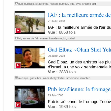
pub
,
publicite
,
israelienne
,
nissan
,
humour
,
tiida
,
avis
,
shlomo sixt
IAF : la meilleure armée de
21 Juillet 2008
IAF : la meilleure armée de l'air 
Vue :
8858 fois
iaf
,
armee de l'air
,
armee
,
israelienne
,
idf
,
tsahal
Gad Elbaz ~Olam Shel Ye
20 Juillet 2008
Gad Elbaz, un des artistes les pl
d'Israel, a une voix sentimentale i
Vue :
2883 fois
musique
,
gad elbaz
,
olam shel yeladim
,
israelienne
,
israelien
Pub israélienne: le fromag
13 Juin 2008
Pub israélienne: le fromage Tnou
Vue :
1989 fois