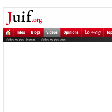
Vidéos les plus récentes
|
Vidéos les plus vues