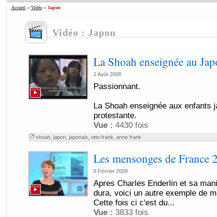
Accueil
»
Vidéo
»
Japon
Vidéo : Japon
La Shoah enseignée au Jap
1 Août 2008
Passionnant.
La Shoah enseignée aux enfants j
protestante.
Vue :
4430 fois
shoah
,
japon
,
japonais
,
otto frank
,
anne frank
Les mensonges de France 
6 Février 2008
Apres Charles Enderlin et sa manip
dura, voici un autre exemple de m
Cette fois ci c'est du...
Vue :
3833 fois