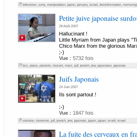
television
,
sony
,
manipulation
,
japon
,
january
,
israel
,
desinformation
,
mensong
Petite juive japonaise surd
28 Août 2007
Hallucinant !
Little Myriam from Japan plays "Tic
Chico Marx from the glorious Mar
;-)
Vue :
5732 fois
tico
,
piano
,
pianiste
,
mozart
,
marx
,
juif
,
jewish
,
jew
,
japonaise
,
japonais
Juifs Japonais
24 Juin 2007
Ils sont partout !
;-)
Vue :
1847 fois
sioniste
,
sionisme
,
juif
,
jewish
,
jew
,
japonais
,
japon
,
japan
,
israël
,
israel
La fuite des cerveaux en fr