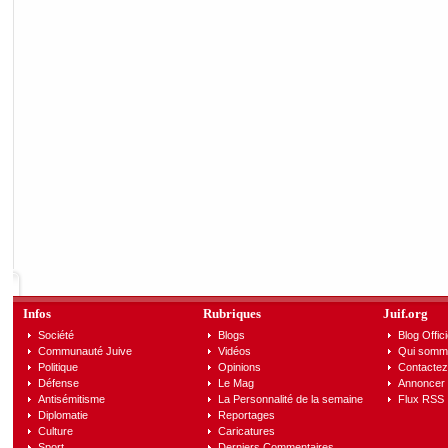
Infos
Rubriques
Juif.org
Société
Blogs
Blog Offici
Communauté Juive
Vidéos
Qui somm
Politique
Opinions
Contactez
Défense
Le Mag
Annoncer s
Antisémitisme
La Personnalité de la semaine
Flux RSS
Diplomatie
Reportages
Culture
Caricatures
Sport
Derniers Commentaires