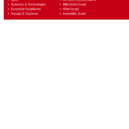
Sciences & Technologies
Billet Avion Israel
Economie Israélienne
Hôtel Israel
Voyage & Tourisme
Immobilier Israel