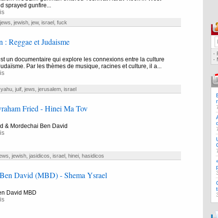
 sprayed gunfire...
is
jews
,
jewish
,
jew
,
israel
,
fuck
 : Reggae et Judaisme
·
t un documentaire qui explore les connexions entre la culture
·
Judaïsme. Par les thèmes de musique, racines et culture, il a...
is
syahu
,
juif
,
jews
,
jerusalem
,
israel
aham Fried - Hinei Ma Tov
d & Mordechai Ben David
is
jews
,
jewish
,
jasidicos
,
israel
,
hinei
,
hasidicos
Ben David (MBD) - Shema Ysrael
en David MBD
is