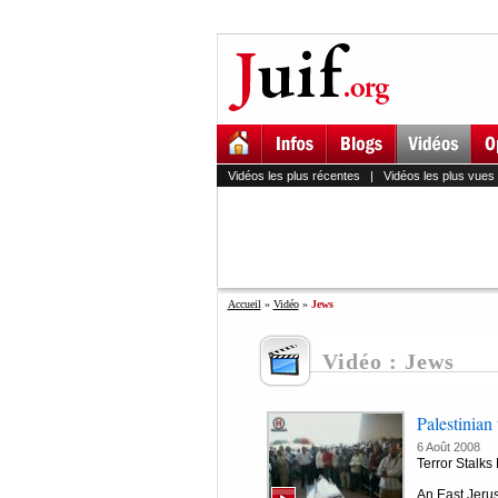
Vidéos les plus récentes
|
Vidéos les plus vues
Accueil
»
Vidéo
»
Jews
Vidéo : Jews
Palestinian 
6 Août 2008
Terror Stalks
An East Jeru