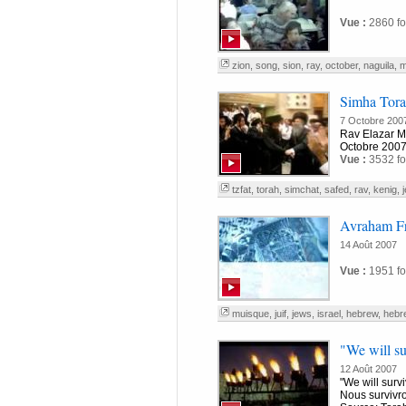
Vue :
2860 fo
zion
,
song
,
sion
,
ray
,
october
,
naguila
,
m
Simha Torah
7 Octobre 200
Rav Elazar M
Octobre 200
Vue :
3532 fo
tzfat
,
torah
,
simchat
,
safed
,
rav
,
kenig
,
Avraham Fr
14 Août 2007
Vue :
1951 fo
muisque
,
juif
,
jews
,
israel
,
hebrew
,
hebr
"We will su
12 Août 2007
"We will survi
Nous survivro