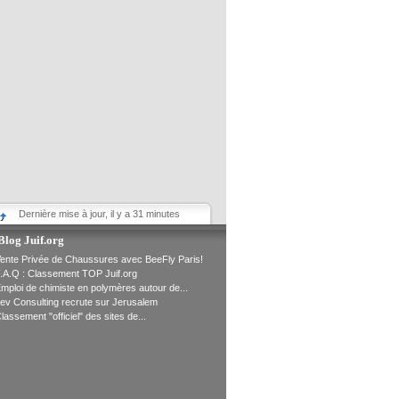
Dernière mise à jour, il y a 31 minutes
Blog Juif.org
ente Privée de Chaussures avec BeeFly Paris!
.A.Q : Classement TOP Juif.org
mploi de chimiste en polymères autour de...
ev Consulting recrute sur Jerusalem
lassement "officiel" des sites de...