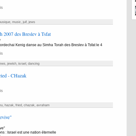
is
usique
,
music
,
juif
,
jews
 2007 des Breslev à Tsfat
7
ordechai Kenig danse au Simha Torah des Breslev à Tsfat le 4
7
is
jews
,
jewish
,
israel
,
dancing
ied - CHazak
is
eu
,
hazak
,
fried
,
chazak
,
avraham
rvive"
ve"
ns : Israel est une nation éternelle