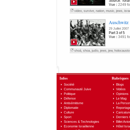
Source: Tora
Vue :
2249 fo
video
,
survive
,
nation
,
music
,
jews
,
isra
Auschwitz 
29 Juillet 2007
Part 3 of 5
Vue :
3491 fo
shoá
,
shoa
,
judío
,
jews
,
jew
,
holocausto
Infos
Rubriques
Société
Blogs
Communauté Juive
Vidéos
Politique
Opinions
Défense
Le Mag
Antisémitisme
La Person
Diplomatie
Reportag
Culture
Caricatur
Sport
Derniers
Sciences & Technologies
Billet Avio
Economie Israélienne
Hôtel Isra