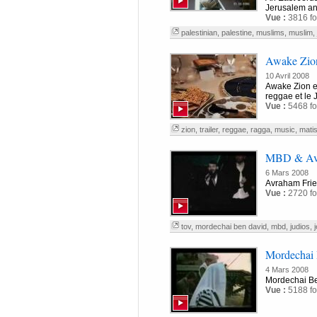
Jerusalem and
Vue :
3816 fo
palestinian
,
palestine
,
muslims
,
muslim
,
Awake Zion
10 Avril 2008
Awake Zion es
reggae et le 
Vue :
5468 fo
zion
,
trailer
,
reggae
,
ragga
,
music
,
mati
MBD & Avr
6 Mars 2008
Avraham Frie
Vue :
2720 fo
tov
,
mordechai ben david
,
mbd
,
judios
,
Mordechai 
4 Mars 2008
Mordechai B
Vue :
5188 fo