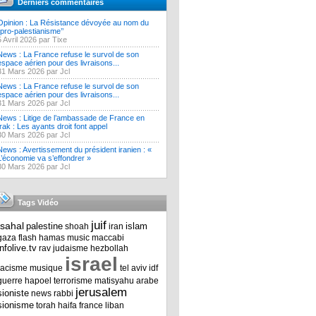
Derniers commentaires
Opinion : La Résistance dévoyée au nom du
‘’pro-palestianisme’’
5 Avril 2026 par Tixe
News : La France refuse le survol de son
espace aérien pour des livraisons...
31 Mars 2026 par Jcl
News : La France refuse le survol de son
espace aérien pour des livraisons...
31 Mars 2026 par Jcl
News : Litige de l’ambassade de France en
Irak : Les ayants droit font appel
30 Mars 2026 par Jcl
News : Avertissement du président iranien : «
L’économie va s’effondrer »
30 Mars 2026 par Jcl
Tags Vidéo
juif
tsahal
palestine
islam
shoah
iran
gaza
flash
hamas
music
maccabi
infolive.tv
rav
judaisme
hezbollah
israel
racisme
musique
tel aviv
idf
guerre
hapoel
terrorisme
matisyahu
arabe
jerusalem
sioniste
news
rabbi
sionisme
torah
haifa
france
liban