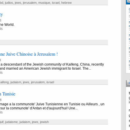
bd
,
judios
,
jews
,
jerusalem
,
musique
,
israel
,
hebrew
ty
8
he World.
is
ne Juive Chinoise à Jerusalem !
8
a descendant of the Jewish community of Kaifeng, China, recently
nd married an American Jewish immigrant to Israel. The...
is
aifeng
,
judaism
,
jews
,
jerusalem
,
israel
 Tunisie
8
age a la communote' Juive Tunisienne en Tunisie ou Ailleurs , un
 sur la communote' d'Antan et d'aujourd'hui! Une...
is
juif
,
judaisme
,
judaism
,
jews
,
jewish