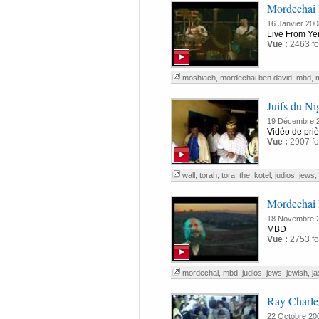
Mordechai 
16 Janvier 200
Live From Ye
Vue :
2463 fo
moshiach
,
mordechai ben david
,
mbd
,
m
Juifs du Ni
19 Décembre 
Vidéo de prièr
Vue :
2907 fo
wall
,
torah
,
tora
,
the
,
kotel
,
judios
,
jews
,
Mordechai
18 Novembre 
MBD
Vue :
2753 fo
mordechai
,
mbd
,
judios
,
jews
,
jewish
,
ja
Ray Charle
22 Octobre 20