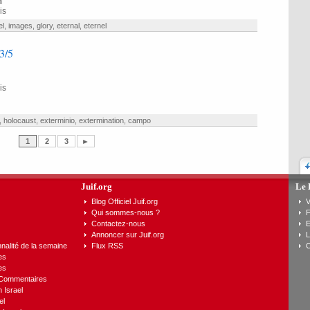
h
is
el
,
images
,
glory
,
eternal
,
eternel
3/5
is
,
holocaust
,
exterminio
,
extermination
,
campo
1
2
3
►
Juif.org
Le 
Blog Officiel Juif.org
V
Qui sommes-nous ?
F
Contactez-nous
E
Annoncer sur Juif.org
L
nalité de la semaine
Flux RSS
C
es
es
 Commentaires
n Israel
el