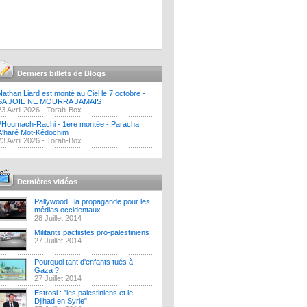
Derniers billets de Blogs
Nathan Liard est monté au Ciel le 7 octobre -
SA JOIE NE MOURRA JAMAIS
23 Avril 2026 -
Torah-Box
?Houmach-Rachi - 1ère montée - Paracha
A'haré Mot-Kédochim
23 Avril 2026 -
Torah-Box
Dernières vidéos
Pallywood : la propagande pour les
médias occidentaux
28 Juillet 2014
Militants pacfiistes pro-palestiniens
27 Juillet 2014
Pourquoi tant d'enfants tués à
Gaza ?
27 Juillet 2014
Estrosi : "les palestiniens et le
Djihad en Syrie"