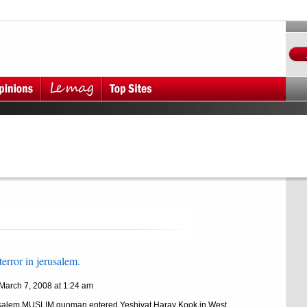
terror in jerusalem.
 March 7, 2008 at 1:24 am
salem MUSLIM gunman entered Yeshivat Harav Kook in West