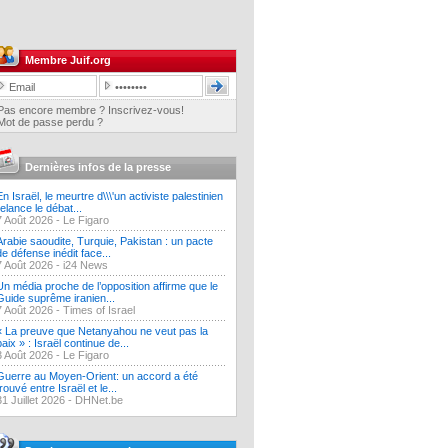
Membre Juif.org
Pas encore membre ? Inscrivez-vous!
Mot de passe perdu ?
Dernières infos de la presse
En Israël, le meurtre d\\\'un activiste palestinien
relance le débat...
7 Août 2026 -
Le Figaro
Arabie saoudite, Turquie, Pakistan : un pacte
de défense inédit face...
7 Août 2026 -
i24 News
Un média proche de l’opposition affirme que le
Guide suprême iranien...
7 Août 2026 -
Times of Israel
« La preuve que Netanyahou ne veut pas la
paix » : Israël continue de...
3 Août 2026 -
Le Figaro
Guerre au Moyen-Orient: un accord a été
trouvé entre Israël et le...
31 Juillet 2026 -
DHNet.be