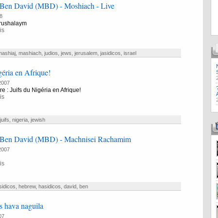
Ben David (MBD) - Moshiach - Live
8
rushalaym
is
ashiaj
,
mashiach
,
judios
,
jews
,
jerusalem
,
jasidicos
,
israel
géria en Afrique!
2007
e : Juifs du Nigéria en Afrique!
is
juifs
,
nigeria
,
jewish
 Ben David (MBD) - Machnisei Rachamim
2007
is
sidicos
,
hebrew
,
hasidicos
,
david
,
ben
s hava naguila
07