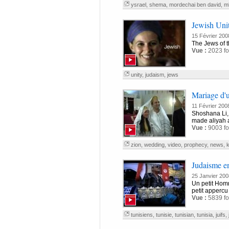
ysrael
,
shema
,
mordechai ben david
,
m
Jewish Uni
15 Février 200
The Jews of t
Vue :
2023 fo
unity
,
judaism
,
jews
Mariage d'u
11 Février 200
Shoshana Li, 
made aliyah a
Vue :
9003 fo
zion
,
wedding
,
video
,
prophecy
,
news
,
k
Judaisme en
25 Janvier 200
Un petit Homm
petit appercu
Vue :
5839 fo
tunisiens
,
tunisie
,
tunisian
,
tunisia
,
juifs
,