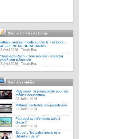
Derniers billets de Blogs
Nathan Liard est monté au Ciel le 7 octobre -
SA JOIE NE MOURRA JAMAIS
23 Avril 2026 -
Torah-Box
?Houmach-Rachi - 1ère montée - Paracha
A'haré Mot-Kédochim
23 Avril 2026 -
Torah-Box
Dernières vidéos
Pallywood : la propagande pour les
médias occidentaux
28 Juillet 2014
Militants pacfiistes pro-palestiniens
27 Juillet 2014
Pourquoi tant d'enfants tués à
Gaza ?
27 Juillet 2014
Estrosi : "les palestiniens et le
Djihad en Syrie"