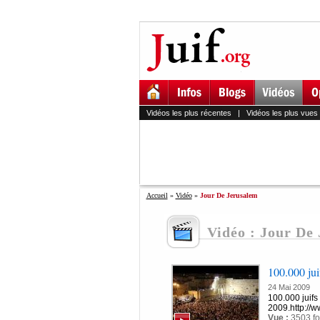
Vidéos les plus récentes
|
Vidéos les plus vues
Accueil
»
Vidéo
»
Jour De Jerusalem
Vidéo : Jour De
100.000 juif
24 Mai 2009
100.000 juifs
2009.http://w
Vue :
3503 fo