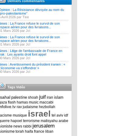
Derniers commentaires
Opinion : La Résistance dévoyée au nom du
‘’pro-palestianisme’’
5 Avril 2026 par Tixe
News : La France refuse le survol de son
espace aérien pour des livraisons...
31 Mars 2026 par Jcl
News : La France refuse le survol de son
espace aérien pour des livraisons...
31 Mars 2026 par Jcl
News : Litige de l’ambassade de France en
Irak : Les ayants droit font appel
30 Mars 2026 par Jcl
News : Avertissement du président iranien : «
L’économie va s’effondrer »
30 Mars 2026 par Jcl
Tags Vidéo
juif
tsahal
palestine
islam
shoah
iran
gaza
flash
hamas
music
maccabi
infolive.tv
rav
judaisme
hezbollah
israel
racisme
musique
tel aviv
idf
guerre
hapoel
terrorisme
matisyahu
arabe
jerusalem
sioniste
news
rabbi
sionisme
torah
haifa
france
liban