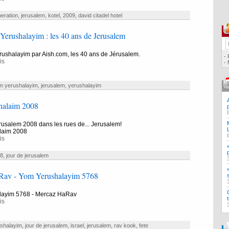
iberation
,
jerusalem
,
kotel
,
2009
,
david citadel hotel
Yerushalayim : les 40 ans de Jerusalem
rushalayim par Aish.com, les 40 ans de Jérusalem.
·
is
·
m yerushalayim
,
jerusalem
,
yerushalayim
halaim 2008
rusalem 2008 dans les rues de... Jerusalem!
laim 2008
is
8
,
jour de jerusalem
Rav - Yom Yerushalayim 5768
layim 5768 - Mercaz HaRav
is
shalayim
,
jour de jerusalem
,
israel
,
jerusalem
,
rav kook
,
fete