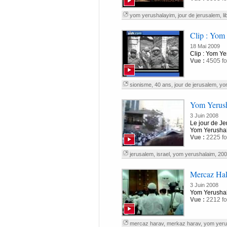
yom yerushalayim
,
jour de jerusalem
,
l
Clip : Yom 
18 Mai 2009
Clip : Yom Ye
Vue :
4505 fo
sionisme
,
40 ans
,
jour de jerusalem
,
yo
Yom Yerus
3 Juin 2008
Le jour de Je
Yom Yerusha
Vue :
2225 fo
jerusalem
,
israel
,
yom yerushalaim
,
200
Mercaz Ha
3 Juin 2008
Yom Yerusha
Vue :
2212 fo
mercaz harav
,
merkaz harav
,
yom yeru