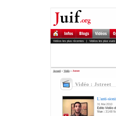
Vidéos les plus récentes
|
Vidéos les plus vues
Accueil
»
Vidéo
»
Jstreet
Vidéo : Jstreet
L'anti-sion
31 Mai 2010
Edito Vidéo 
Vue :
3148 fo