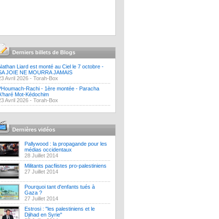
Derniers billets de Blogs
Nathan Liard est monté au Ciel le 7 octobre -
SA JOIE NE MOURRA JAMAIS
23 Avril 2026 -
Torah-Box
?Houmach-Rachi - 1ère montée - Paracha
A'haré Mot-Kédochim
23 Avril 2026 -
Torah-Box
Dernières vidéos
Pallywood : la propagande pour les
médias occidentaux
28 Juillet 2014
Militants pacfiistes pro-palestiniens
27 Juillet 2014
Pourquoi tant d'enfants tués à
Gaza ?
27 Juillet 2014
Estrosi : "les palestiniens et le
Djihad en Syrie"