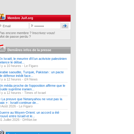
Membre Juif.org
Pas encore membre ? Inscrivez-vous!
Mot de passe perdu ?
Dernières infos de la presse
En Israël, le meurtre d\\\'un activiste palestinien
relance le débat...
Il y a 10 heures -
Le Figaro
Arabie saoudite, Turquie, Pakistan : un pacte
de défense inédit face...
Il y a 12 heures -
i24 News
Un média proche de l’opposition affirme que le
Guide suprême iranien...
Il y a 12 heures -
Times of Israel
« La preuve que Netanyahou ne veut pas la
paix » : Israël continue de...
3 Août 2026 -
Le Figaro
Guerre au Moyen-Orient: un accord a été
trouvé entre Israël et le...
31 Juillet 2026 -
DHNet.be