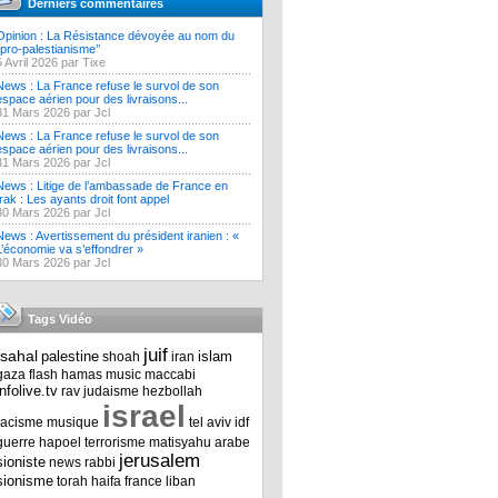
Derniers commentaires
Opinion : La Résistance dévoyée au nom du
‘’pro-palestianisme’’
5 Avril 2026 par Tixe
News : La France refuse le survol de son
espace aérien pour des livraisons...
31 Mars 2026 par Jcl
News : La France refuse le survol de son
espace aérien pour des livraisons...
31 Mars 2026 par Jcl
News : Litige de l’ambassade de France en
Irak : Les ayants droit font appel
30 Mars 2026 par Jcl
News : Avertissement du président iranien : «
L’économie va s’effondrer »
30 Mars 2026 par Jcl
Tags Vidéo
juif
tsahal
palestine
islam
shoah
iran
gaza
flash
hamas
music
maccabi
infolive.tv
rav
judaisme
hezbollah
israel
racisme
musique
tel aviv
idf
guerre
hapoel
terrorisme
matisyahu
arabe
jerusalem
sioniste
news
rabbi
sionisme
torah
haifa
france
liban