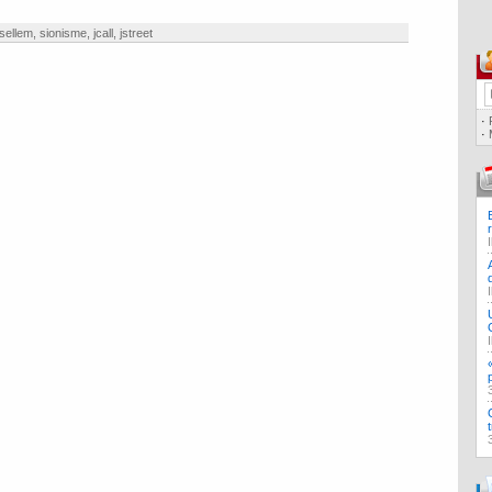
sellem
,
sionisme
,
jcall
,
jstreet
·
·