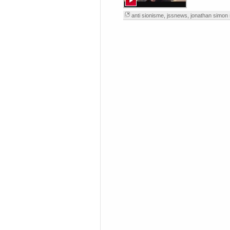
anti sionisme
,
jssnews
,
jonathan simon 