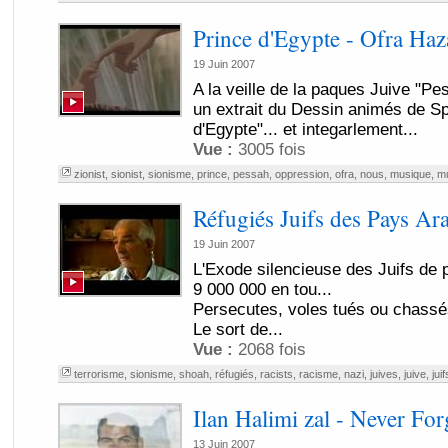
Prince d'Egypte - Ofra Haz
19 Juin 2007
A la veille de la paques Juive "Pe
un extrait du Dessin animés de Sp
d'Egypte"... et integarlement...
Vue :
3005 fois
zionist
,
sionist
,
sionisme
,
prince
,
pessah
,
oppression
,
ofra
,
nous
,
musique
,
m
Réfugiés Juifs des Pays Ar
19 Juin 2007
L'Exode silencieuse des Juifs de 
9 000 000 en tou...
Persecutes, voles tués ou chassé
Le sort de...
Vue :
2068 fois
terrorisme
,
sionisme
,
shoah
,
réfugiés
,
racists
,
racisme
,
nazi
,
juives
,
juive
,
juif
Ilan Halimi zal - Never For
13 Juin 2007