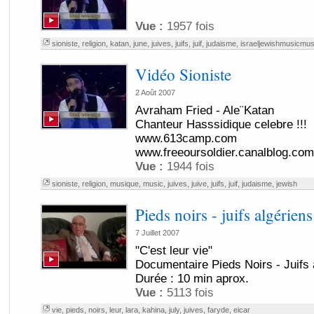
Vue :
1957 fois
sioniste
,
religion
,
katan
,
june
,
juives
,
juifs
,
juif
,
judaisme
,
israeljewishmusicmus
Vidéo Sioniste
2 Août 2007
Avraham Fried - Ale¨Katan
Chanteur Hasssidique celebre !!!
www.613camp.com
www.freeoursoldier.canalblog.com
Vue :
1944 fois
sioniste
,
religion
,
musique
,
music
,
juives
,
juive
,
juifs
,
juif
,
judaisme
,
jewish
Pieds noirs - juifs algériens
7 Juillet 2007
"C'est leur vie"
Documentaire Pieds Noirs - Juifs 
Durée : 10 min aprox.
Vue :
5113 fois
vie
,
pieds
,
noirs
,
leur
,
lara
,
kahina
,
july
,
juives
,
faryde
,
eicar