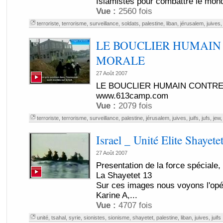
Islamistes pour combattre le monde
Vue :
2560 fois
terroriste
,
terrorisme
,
surveillance
,
soldats
,
palestine
,
liban
,
jérusalem
,
juives
LE BOUCLIER HUMAIN
MORALE
27 Août 2007
LE BOUCLIER HUMAIN CONTRE
www.613camp.com
Vue :
2079 fois
terroriste
,
terrorisme
,
surveillance
,
palestine
,
jérusalem
,
juives
,
juifs
,
jufs
,
jew
Israel _ Unité Elite Shayete
27 Août 2007
Presentation de la force spéciale,
La Shayetet 13
Sur ces images nous voyons l'opér
Karine A,...
Vue :
4707 fois
unité
,
tsahal
,
syrie
,
sionistes
,
sionisme
,
shayetet
,
palestine
,
liban
,
juives
,
juifs