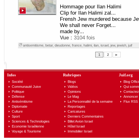
Hommage pour Ilan Halimi
Clip for Ilan Halimi zal...
Frensh Jew murdered because Jew
We shall never Forget...
made by...
Vue :
3104 fois
antisemitisme
,
betar
,
dieudonne
,
france
,
halimi
,
ilan
,
israel
,
jew
,
jewish
,
juif
1
2
►
Infos
Rubriques
Juif.org
Société
Blogs
Blog Offici
Communauté Juive
Vidéos
Qui somm
Politique
Opinions
Contactez
Défense
Le Mag
Annoncer s
Antisémitisme
La Personnalité de la semaine
Flux RSS
Diplomatie
Reportages
Culture
Caricatures
Sport
Derniers Commentaires
Sciences & Technologies
Billet Avion Israel
Economie Israélienne
Hôtel Israel
Voyage & Tourisme
Immobilier Israel