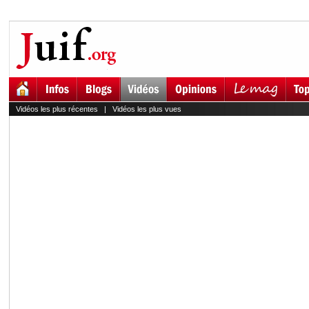
Vidéos les plus récentes
|
Vidéos les plus vues