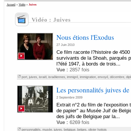
Accueil
»
Vidéo
»
Juives
Vidéo : Juives
Nous étions l'Exodus
27 Juin 2010
Ce film raconte l?histoire de 450
survivants de la Shoah, parqués p
l?été 1947, à bords de trois...
Vue :
2857 fois
port
,
juives
,
israël
,
israéliennes
,
immigré
,
immigration
,
envoyé
,
décembre
,
dip
Les personnalités juives de
2 Septembre 2009
Extrait n°2 du film de l'expositio
de papier" au Musée Juif de Belgiqu
des juifs de Belgique par la...
Vue :
6269 fois
personnalités
,
musée
,
juives
,
belgique
,
belges
,
olivier hottois