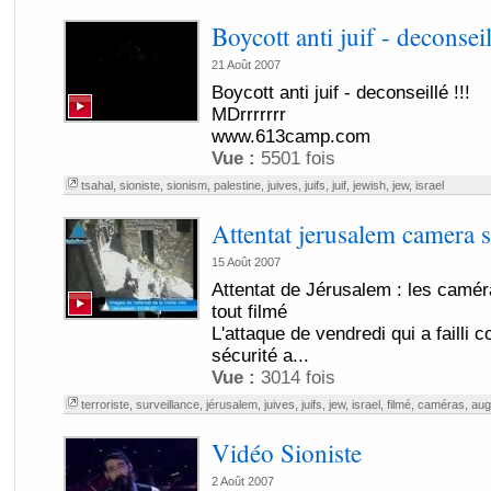
Boycott anti juif - deconseil
21 Août 2007
Boycott anti juif - deconseillé !!!
MDrrrrrrr
www.613camp.com
Vue :
5501 fois
tsahal
,
sioniste
,
sionism
,
palestine
,
juives
,
juifs
,
juif
,
jewish
,
jew
,
israel
Attentat jerusalem camera s
15 Août 2007
Attentat de Jérusalem : les camér
tout filmé
L'attaque de vendredi qui a failli c
sécurité a...
Vue :
3014 fois
terroriste
,
surveillance
,
jérusalem
,
juives
,
juifs
,
jew
,
israel
,
filmé
,
caméras
,
aug
Vidéo Sioniste
2 Août 2007