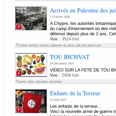
Arrivée en Palestine des jui
17 Février 2008
A Chypre, les autorités britanniqu
du camp d'internement où des milli
détenus depuis plus de 2 ans. Cett
Vue :
3514 fois
tsahal
,
sioniste
,
sionism
,
palestine
,
ldj
,
juives
,
juifs
,
juif
,
jewish
,
jew
TOU BICHVAT
14 Décembre 2007
VIDEO SUR LA FETE DE TOU B
Vue :
2408 fois
juives
,
fetes
,
education
,
december
Enfants de la Terreur
27 Août 2007
Les enfants de la terreur...
Voici la nouvelle arme de guerre i