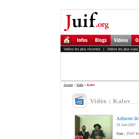
Vidéos les plus récentes
|
Vidéos les plus vues
Accueil
»
Vidéo
»
Kalov
Vidéo : Kalov
Admour de
19 Juin 2007
Vue :
2547 fo