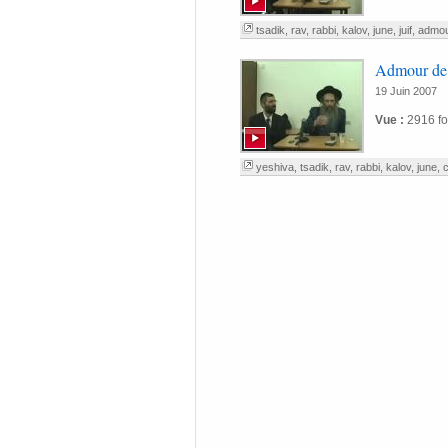
tsadik
,
rav
,
rabbi
,
kalov
,
june
,
juif
,
admo
Admour de
19 Juin 2007
Vue :
2916 fo
yeshiva
,
tsadik
,
rav
,
rabbi
,
kalov
,
june
,
c