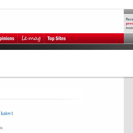
 kalov1
is