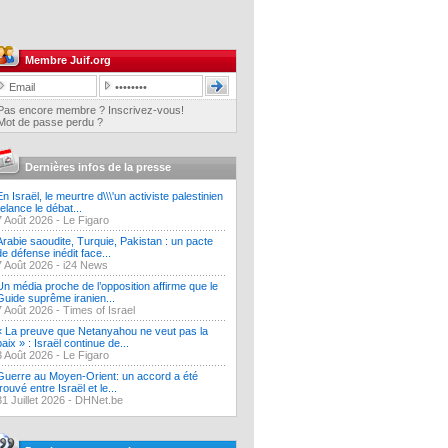
Membre Juif.org
Pas encore membre ? Inscrivez-vous!
Mot de passe perdu ?
Dernières infos de la presse
En Israël, le meurtre d\\\'un activiste palestinien
relance le débat...
7 Août 2026 -
Le Figaro
Arabie saoudite, Turquie, Pakistan : un pacte
de défense inédit face...
7 Août 2026 -
i24 News
Un média proche de l’opposition affirme que le
Guide suprême iranien...
7 Août 2026 -
Times of Israel
« La preuve que Netanyahou ne veut pas la
paix » : Israël continue de...
3 Août 2026 -
Le Figaro
Guerre au Moyen-Orient: un accord a été
trouvé entre Israël et le...
31 Juillet 2026 -
DHNet.be