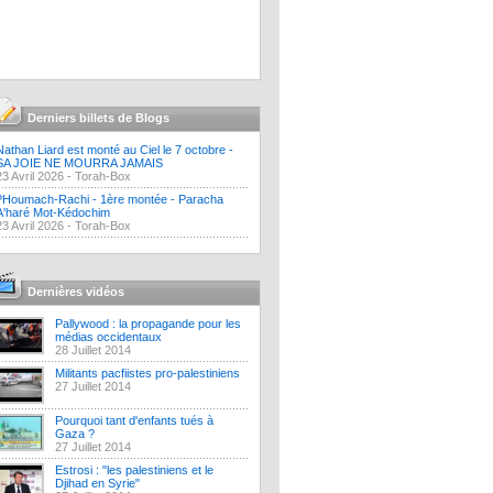
Derniers billets de Blogs
Nathan Liard est monté au Ciel le 7 octobre -
SA JOIE NE MOURRA JAMAIS
23 Avril 2026 -
Torah-Box
?Houmach-Rachi - 1ère montée - Paracha
A'haré Mot-Kédochim
23 Avril 2026 -
Torah-Box
Dernières vidéos
Pallywood : la propagande pour les
médias occidentaux
28 Juillet 2014
Militants pacfiistes pro-palestiniens
27 Juillet 2014
Pourquoi tant d'enfants tués à
Gaza ?
27 Juillet 2014
Estrosi : "les palestiniens et le
Djihad en Syrie"