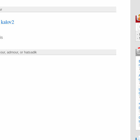
ur
 kalov2
·
is
·
our
,
admour
,
or hatsadik