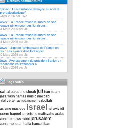
Derniers commentaires
Opinion : La Résistance dévoyée au nom du
‘’pro-palestianisme’’
5 Avril 2026 par Tixe
News : La France refuse le survol de son
espace aérien pour des livraisons...
31 Mars 2026 par Jcl
News : La France refuse le survol de son
espace aérien pour des livraisons...
31 Mars 2026 par Jcl
News : Litige de l’ambassade de France en
Irak : Les ayants droit font appel
30 Mars 2026 par Jcl
News : Avertissement du président iranien : «
L’économie va s’effondrer »
30 Mars 2026 par Jcl
Tags Vidéo
juif
tsahal
palestine
islam
shoah
iran
gaza
flash
hamas
music
maccabi
infolive.tv
rav
judaisme
hezbollah
israel
racisme
musique
tel aviv
idf
guerre
hapoel
terrorisme
matisyahu
arabe
jerusalem
sioniste
news
rabbi
sionisme
torah
haifa
france
liban