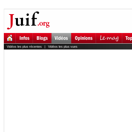
Vidéos les plus récentes
|
Vidéos les plus vues