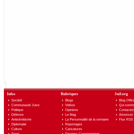
Infos
Rubriques
Juif.org
Société
Blogs
Blog Offici
Communauté Juive
Vidéos
Qui somm
Politique
Opinions
Contactez
Défense
Le Mag
Annoncer s
Antisémitisme
La Personnalité de la semaine
Flux RSS
Diplomatie
Reportages
Culture
Caricatures
Sport
Derniers Commentaires