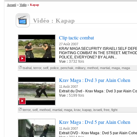
Accueil
»
Vidéo
»
Kapap
Vidéo : Kapap
Clip tactic combat
27 Août 2007
KRAV MAGA SECUFRITY ISRAELI SELF DEF
FIGHTING COMBAT IN THE STREET. METHO
POLICE, EVERYONE? BY ALAIN...
Vue :
3732 fois
tsahal
,
terror
,
self
,
police
,
penchak
,
military
,
method
,
martial
,
maga
,
maga
Krav Maga : Dvd 3 par Alain Cohen
11 Août 2007
Extrait du Dvd - Krav Maga : Dvd 3 par Alain C
Vue :
5199 fois
terror
,
self
,
method
,
martial
,
maga
,
krav
,
kapap
,
israeli
,
free
,
fight
Krav Maga : Dvd 5 par Alain Cohen
11 Août 2007
Extrait DVD - Krav Maga : Dvd 5 par Alain Coh