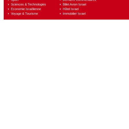
Sciences & Technologies
Billet Avion Israel
Economie Israélienne
Hôtel Israel
Voyage & Tourisme
Immobilier Israel