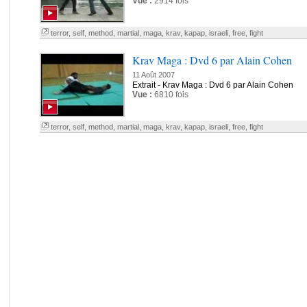
Vue :
2914 fois
terror
,
self
,
method
,
martial
,
maga
,
krav
,
kapap
,
israeli
,
free
,
fight
Krav Maga : Dvd 6 par Alain Cohen
11 Août 2007
Extrait - Krav Maga : Dvd 6 par Alain Cohen
Vue :
6810 fois
terror
,
self
,
method
,
martial
,
maga
,
krav
,
kapap
,
israeli
,
free
,
fight