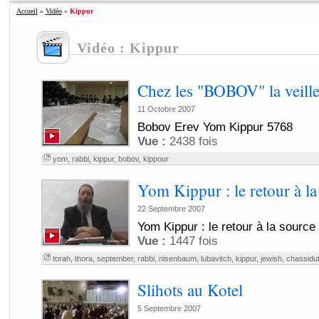
Accueil
»
Vidéo
»
Kippur
Vidéo : Kippur
Chez les "BOBOV" la veill
11 Octobre 2007
Bobov Erev Yom Kippur 5768
Vue :
2438 fois
yom
,
rabbi
,
kippur
,
bobov
,
kippour
Yom Kippur : le retour à la
22 Septembre 2007
Yom Kippur : le retour à la sour
Vue :
1447 fois
torah
,
thora
,
september
,
rabbi
,
nisenbaum
,
lubavitch
,
kippur
,
jewish
,
chassidu
Slihots au Kotel
5 Septembre 2007