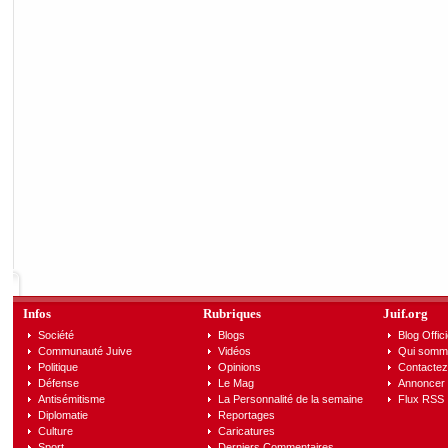
Infos
Rubriques
Juif.org
Société
Blogs
Blog Offici
Communauté Juive
Vidéos
Qui somm
Politique
Opinions
Contactez
Défense
Le Mag
Annoncer s
Antisémitisme
La Personnalité de la semaine
Flux RSS
Diplomatie
Reportages
Culture
Caricatures
Sport
Derniers Commentaires