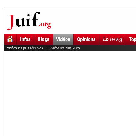
Vidéos les plus récentes
|
Vidéos les plus vues