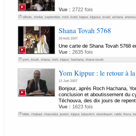
Vue :
2722 fois
slihots
,
shofar
,
september
,
rosh
,
kotel
,
kippur
,
kippour
,
israel
,
ashana
,
anenou
Shana Tovah 5768
26 Août 2007
Une carte de Shana Tovah 5768 en
Vue :
2635 fois
yom
,
tovah
,
shana
,
rosh
,
kippur
,
hashana
,
shana tovah
Yom Kippur : le retour à la
13 Juin 2007
Bonjour, après Roch Hachana, Yo
conclusion et aboutissement du c
Téchouva, des dix jours de repenti
Vue :
1623 fois
bible
,
chabad
,
chassidut
,
jewish
,
kippur
,
lubavitch
,
nisenbaum
,
rabbi
,
thora
,
to