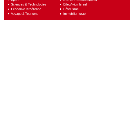
Sciences & Technologies
Billet Avion Israel
Economie Israélienne
Hôtel Israel
Voyage & Tourisme
Immobilier Israel