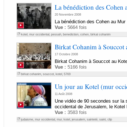
La bénédiction des Cohen
20 Novembre 2008
La bénédiction des Cohen au Mur
Vue :
5664 fois
kotel
,
mur occidental
,
pessah
,
benediction
,
cohen
,
birkat cohanim
Birkat Cohanim à Souccot 
17 Octobre 2008
Birkat Cohanim à Souccot au Kote
Vue :
5166 fois
birkat cohanim
,
souccot
,
kotel
,
5769
Un jour au Kotel (mur occi
11 Août 2008
Une vidéo de 90 secondes sur la 
occidental de Jerusalem, le Kotel
Vue :
3583 fois
judaisme
,
mur occidental
,
mur
,
kotel
,
jerusalem
,
sainteté
,
saint
,
clip