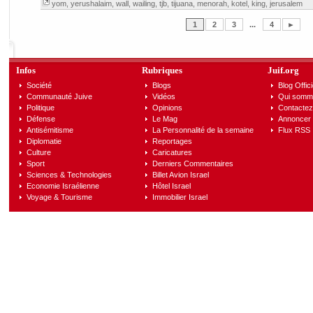
yom
,
yerushalaim
,
wall
,
wailing
,
tjb
,
tijuana
,
menorah
,
kotel
,
king
,
jerusalem
1
2
3
...
4
►
Infos
Rubriques
Juif.org
Société
Blogs
Blog Offici
Communauté Juive
Vidéos
Qui somm
Politique
Opinions
Contactez
Défense
Le Mag
Annoncer s
Antisémitisme
La Personnalité de la semaine
Flux RSS
Diplomatie
Reportages
Culture
Caricatures
Sport
Derniers Commentaires
Sciences & Technologies
Billet Avion Israel
Economie Israélienne
Hôtel Israel
Voyage & Tourisme
Immobilier Israel