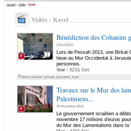
Accueil
»
Vidéo
»
Kotel
Vidéo : Kotel
Bénédiction des Cohanim g
3 Avril 2013
Lors de Pessah 2013, une Birkat 
lieue au Mur Occidental à Jerusal
personnes.
Vue :
6231 fois
birkat cohanim
,
pessah
,
jerusalem
,
kotel
Travaux sur le Mur des lame
Palestiniens...
30 Novembre 2010
Le gouvernement israélien a débl
novembre 17 millions d'euros pour
du Mur des Lamentations dans la Vi