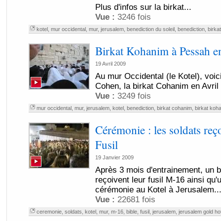
Plus d'infos sur la birkat...
Vue :
3246 fois
kotel
,
mur occidental
,
mur
,
jerusalem
,
benediction du soleil
,
benediction
,
birka
Birkat Kohanim à Pessah e
19 Avril 2009
Au mur Occidental (le Kotel), voic
Cohen, la birkat Cohanim en Avri
Vue :
3249 fois
mur occidental
,
mur
,
jerusalem
,
kotel
,
benediction
,
birkat cohanim
,
birkat koh
Cérémonie : les soldats reç
Fusil
19 Janvier 2009
Après 3 mois d'entrainement, un ba
reçoivent leur fusil M-16 ainsi qu'u
cérémonie au Kotel à Jerusalem...
Vue :
22681 fois
ceremonie
,
soldats
,
kotel
,
mur
,
m-16
,
bible
,
fusil
,
jerusalem
,
jerusalem gold hot