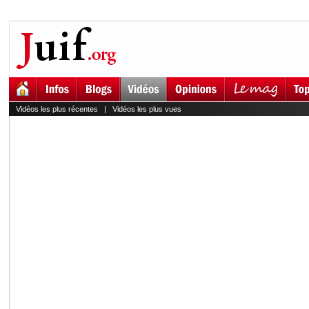
Vidéos les plus récentes
|
Vidéos les plus vues