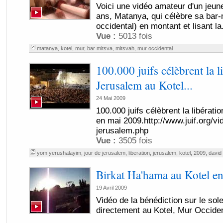
Voici une vidéo amateur d'un jeun
ans, Matanya, qui célèbre sa bar-
occidental) en montant et lisant la.
Vue :
5013 fois
matanya
,
kotel
,
mur
,
bar mitsva
,
mitsvah
,
mur occidental
100.000 juifs célèbrent la l
Jerusalem au Kotel...
24 Mai 2009
100.000 juifs célèbrent la libérat
en mai 2009.http://www.juif.org/vid
jerusalem.php
Vue :
3505 fois
yom yerushalayim
,
jour de jerusalem
,
liberation
,
jerusalem
,
kotel
,
2009
,
david 
Birkat Ha'hama au Kotel e
19 Avril 2009
Vidéo de la bénédiction sur le sole
directement au Kotel, Mur Occiden