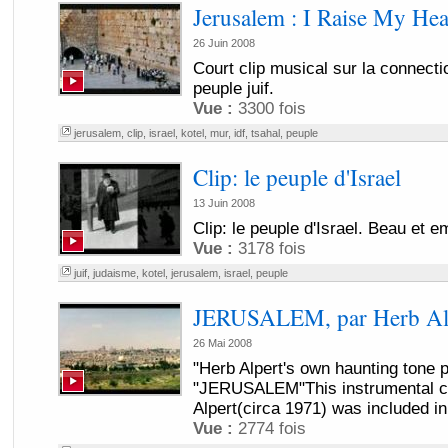
Jerusalem : I Raise My He
26 Juin 2008
Court clip musical sur la connecti
peuple juif.
Vue :
3300 fois
jerusalem
,
clip
,
israel
,
kotel
,
mur
,
idf
,
tsahal
,
peuple
Clip: le peuple d'Israel
13 Juin 2008
Clip: le peuple d'Israel. Beau et 
Vue :
3178 fois
juif
,
judaisme
,
kotel
,
jerusalem
,
israel
,
peuple
JERUSALEM, par Herb Al
26 Mai 2008
"Herb Alpert's own haunting tone
"JERUSALEM"This instrumental c
Alpert(circa 1971) was included
Vue :
2774 fois