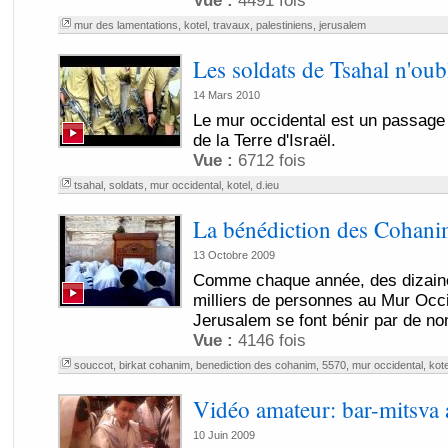
Vue :
4491 fois
mur des lamentations
,
kotel
,
travaux
,
palestiniens
,
jerusalem
Les soldats de Tsahal n'oub
14 Mars 2010
Le mur occidental est un passage 
de la Terre d'Israël.
Vue :
6712 fois
tsahal
,
soldats
,
mur occidental
,
kotel
,
d.ieu
La bénédiction des Cohani
13 Octobre 2009
Comme chaque année, des dizaine
milliers de personnes au Mur Occi
Jerusalem se font bénir par de n
Vue :
4146 fois
souccot
,
birkat cohanim
,
benediction des cohanim
,
5570
,
mur occidental
,
kote
Vidéo amateur: bar-mitsva 
10 Juin 2009