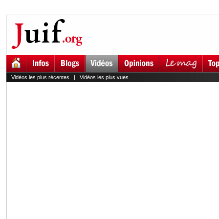
Vidéos les plus récentes
|
Vidéos les plus vues