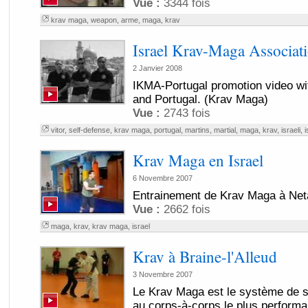
Vue :
3344 fois
krav maga
,
weapon
,
arme
,
maga
,
krav
Israel Krav-Maga Associati
2 Janvier 2008
IKMA-Portugal promotion video wit
and Portugal. (Krav Maga)
Vue :
2743 fois
vitor
,
self-defense
,
krav maga
,
portugal
,
martins
,
martial
,
maga
,
krav
,
israeli
,
i
Krav Maga en Israel
6 Novembre 2007
Entrainement de Krav Maga à Neta
Vue :
2662 fois
maga
,
krav
,
krav maga
,
israel
Krav à Braine-l'Alleud
3 Novembre 2007
Le Krav Maga est le système de s
au corps-à-corps le plus performan