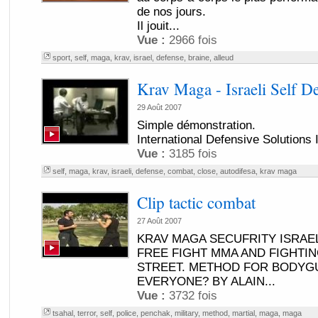
de nos jours.
Il jouit...
Vue :
2966 fois
sport
,
self
,
maga
,
krav
,
israel
,
defense
,
braine
,
alleud
Krav Maga - Israeli Self D
29 Août 2007
Simple démonstration.
International Defensive Solutions I
Vue :
3185 fois
self
,
maga
,
krav
,
israeli
,
defense
,
combat
,
close
,
autodifesa
,
krav maga
Clip tactic combat
27 Août 2007
KRAV MAGA SECUFRITY ISRAE
FREE FIGHT MMA AND FIGHTIN
STREET. METHOD FOR BODYGU
EVERYONE? BY ALAIN...
Vue :
3732 fois
tsahal
,
terror
,
self
,
police
,
penchak
,
military
,
method
,
martial
,
maga
,
maga