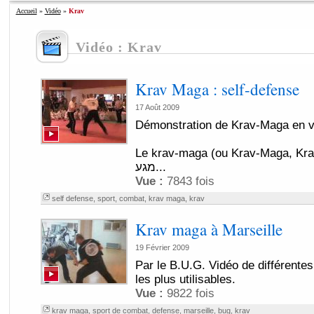
Accueil
»
Vidéo
»
Krav
Vidéo : Krav
Krav Maga : self-defense
17 Août 2009
Démonstration de Krav-Maga en v
Le krav-maga (ou Krav-Maga, Krav 
מגע...
Vue :
7843 fois
self defense
,
sport
,
combat
,
krav maga
,
krav
Krav maga à Marseille
19 Février 2009
Par le B.U.G. Vidéo de différente
les plus utilisables.
Vue :
9822 fois
krav maga
,
sport de combat
,
defense
,
marseille
,
bug
,
krav