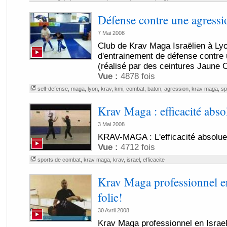
Défense contre une agressi
7 Mai 2008
Club de Krav Maga Israëlien à Lyo
d'entrainement de défense contre
(réalisé par des ceintures Jaune O
Vue :
4878 fois
self-defense
,
maga
,
lyon
,
krav
,
kmi
,
combat
,
baton
,
agression
,
krav maga
,
sp
Krav Maga : efficacité abso
3 Mai 2008
KRAV-MAGA : L'efficacité absolue
Vue :
4712 fois
sports de combat
,
krav maga
,
krav
,
israel
,
efficacite
Krav Maga professionnel en
folie!
30 Avril 2008
Krav Maga professionnel en Israel 