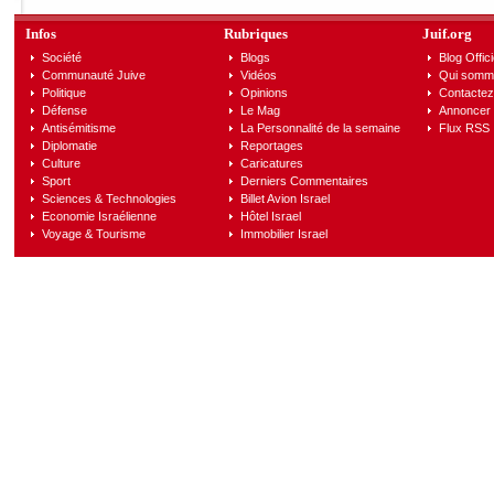
Infos
Rubriques
Juif.org
Société
Blogs
Blog Offici
Communauté Juive
Vidéos
Qui somm
Politique
Opinions
Contactez
Défense
Le Mag
Annoncer s
Antisémitisme
La Personnalité de la semaine
Flux RSS
Diplomatie
Reportages
Culture
Caricatures
Sport
Derniers Commentaires
Sciences & Technologies
Billet Avion Israel
Economie Israélienne
Hôtel Israel
Voyage & Tourisme
Immobilier Israel