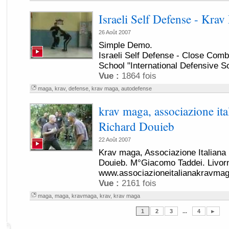
Israeli Self Defense - Kra
26 Août 2007
Simple Demo.
Israeli Self Defense - Close Comb
School "International Defensive Sol
Vue :
1864 fois
maga
,
krav
,
defense
,
krav maga
,
autodefense
krav maga, associazione ita
Richard Douieb
22 Août 2007
Krav maga, Associazione Italian
Douieb. M°Giacomo Taddei. Livor
www.associazioneitalianakravma
Vue :
2161 fois
maga
,
maga
,
kravmaga
,
krav
,
krav maga
1
2
3
...
4
►