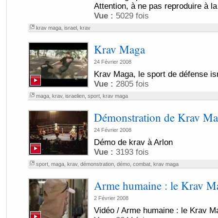
Attention, à ne pas reproduire à l
Vue :
5029 fois
krav maga
,
israel
,
krav
Krav Maga
24 Février 2008
Krav Maga, le sport de défense is
Vue :
2805 fois
maga
,
krav
,
israelien
,
sport
,
krav maga
Démonstration de Krav M
24 Février 2008
Démo de krav à Arlon
Vue :
3193 fois
sport
,
maga
,
krav
,
démonstration
,
démo
,
combat
,
krav maga
Arme humaine : le Krav M
2 Février 2008
Vidéo / Arme humaine : le Krav M