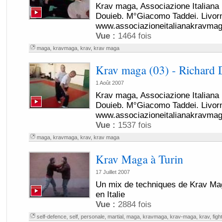
Krav maga, Associazione Italian
Douieb. M°Giacomo Taddei. Livor
www.associazioneitalianakravma
Vue :
1464 fois
maga
,
kravmaga
,
krav
,
krav maga
Krav maga (03) - Richard 
1 Août 2007
Krav maga, Associazione Italian
Douieb. M°Giacomo Taddei. Livor
www.associazioneitalianakravma
Vue :
1537 fois
maga
,
kravmaga
,
krav
,
krav maga
Krav Maga à Turin
17 Juillet 2007
Un mix de techniques de Krav Maga
en Italie
Vue :
2884 fois
self-defence
,
self
,
personale
,
martial
,
maga
,
kravmaga
,
krav-maga
,
krav
,
figh