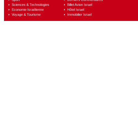
Sciences & Technologies
Billet Avion Israel
Economie Israélienne
Hôtel Israel
Voyage & Tourisme
Immobilier Israel