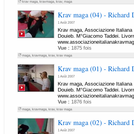
krav maga
,
kravmaga
,
krav
,
maga
Krav maga (04) - Richard 
1 Août 2007
Krav maga, Associazione Italian
Douieb. M°Giacomo Taddei. Livor
www.associazioneitalianakravma
Vue :
1875 fois
maga
,
kravmaga
,
krav
,
krav maga
Krav maga (01) - Richard 
1 Août 2007
Krav maga, Associazione Italian
Douieb. M°Giacomo Taddei. Livor
www.associazioneitalianakravma
Vue :
1876 fois
maga
,
kravmaga
,
krav
,
krav maga
Krav maga (02) - Richard 
1 Août 2007