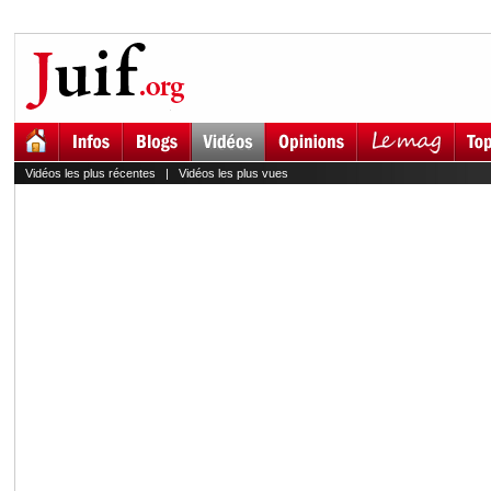
Vidéos les plus récentes
|
Vidéos les plus vues