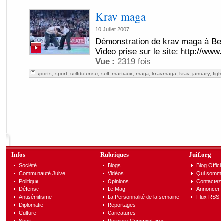
Krav maga
10 Juillet 2007
Démonstration de krav maga à Be
Video prise sur le site: http://ww
Vue :
2319 fois
sports
,
sport
,
selfdefense
,
self
,
martiaux
,
maga
,
kravmaga
,
krav
,
january
,
figh
Infos
Rubriques
Juif.org
Société
Blogs
Blog Offici
Communauté Juive
Vidéos
Qui somm
Politique
Opinions
Contactez
Défense
Le Mag
Annoncer s
Antisémitisme
La Personnalité de la semaine
Flux RSS
Diplomatie
Reportages
Culture
Caricatures
Sport
Derniers Commentaires