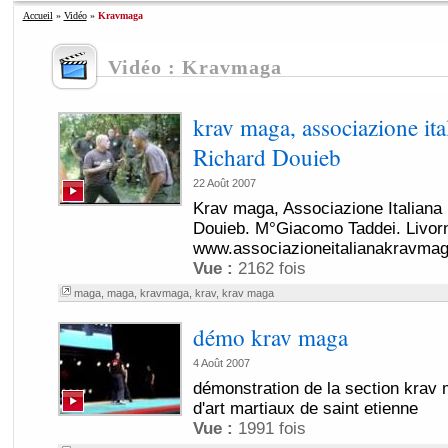
Accueil
»
Vidéo
»
Kravmaga
Vidéo : Kravmaga
krav maga, associazione ita
Richard Douieb
22 Août 2007
Krav maga, Associazione Italian
Douieb. M°Giacomo Taddei. Livor
www.associazioneitalianakravma
Vue :
2162 fois
maga
,
maga
,
kravmaga
,
krav
,
krav maga
démo krav maga
4 Août 2007
démonstration de la section krav m
d'art martiaux de saint etienne
Vue :
1991 fois