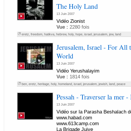
The Holy Land
13 Juin 2007
Vidéo Zionist
Vue :
2280 fois
eretz
,
freedom
,
hatikva
,
hebrew
,
holy
,
hope
,
israel
,
jerusalem
,
jew
,
land
Jerusalem, Israel - For All 
World
13 Juin 2007
Vidéo Yerushalayim
Vue :
1814 fois
ben
,
eretz
,
heritage
,
holy
,
homeland
,
israel
,
jerusalem
,
jewish
,
land
,
peace
Pessah - Traverser la mer 
13 Juin 2007
Vidéo sur la Parasha Beshalach d
www.habad.com
www.613camp.com
La Brigade Juive