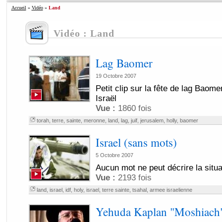
Accueil
»
Vidéo
»
Land
Vidéo : Land
Lag Baomer
19 Octobre 2007
Petit clip sur la fête de lag Baome
Israël
Vue :
1860 fois
torah
,
terre
,
sainte
,
meronne
,
land
,
lag
,
juif
,
jerusalem
,
holly
,
baomer
Israel (sans mots)
5 Octobre 2007
Aucun mot ne peut décrire la situat
Vue :
2193 fois
land
,
israel
,
idf
,
holy
,
israel
,
terre sainte
,
tsahal
,
armee israelienne
Yehuda Kaplan "Moshiach" 