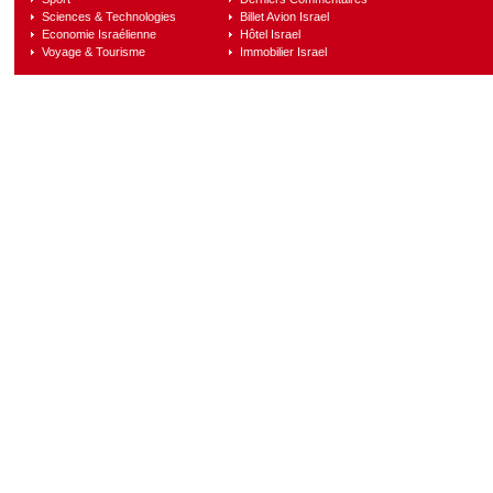
Sciences & Technologies
Billet Avion Israel
Economie Israélienne
Hôtel Israel
Voyage & Tourisme
Immobilier Israel