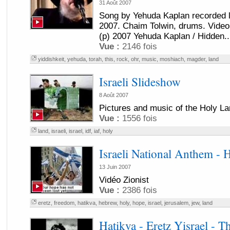
31 Août 2007
Song by Yehuda Kaplan recorded li
2007. Chaim Tolwin, drums. Video
(p) 2007 Yehuda Kaplan / Hidden..
Vue :
2146 fois
yiddishkeit
,
yehuda
,
torah
,
this
,
rock
,
ohr
,
music
,
moshiach
,
magder
,
land
Israeli Slideshow
8 Août 2007
Pictures and music of the Holy La
Vue :
1556 fois
land
,
israeli
,
israel
,
idf
,
iaf
,
holy
Israeli National Anthem - 
13 Juin 2007
Vidéo Zionist
Vue :
2386 fois
eretz
,
freedom
,
hatikva
,
hebrew
,
holy
,
hope
,
israel
,
jerusalem
,
jew
,
land
Hatikva - Eretz Yisrael - Th