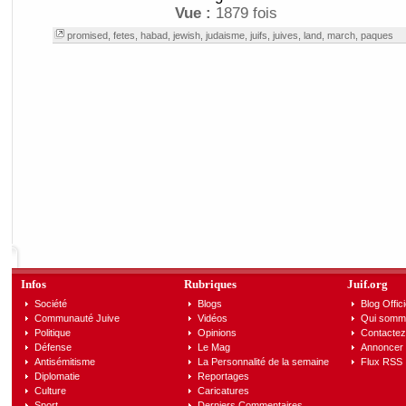
Vue :
1879 fois
promised
,
fetes
,
habad
,
jewish
,
judaisme
,
juifs
,
juives
,
land
,
march
,
paques
Infos
Rubriques
Juif.org
Société
Blogs
Blog Offici
Communauté Juive
Vidéos
Qui somm
Politique
Opinions
Contactez
Défense
Le Mag
Annoncer s
Antisémitisme
La Personnalité de la semaine
Flux RSS
Diplomatie
Reportages
Culture
Caricatures
Sport
Derniers Commentaires