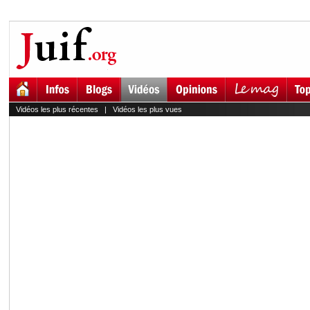
Vidéos les plus récentes
|
Vidéos les plus vues