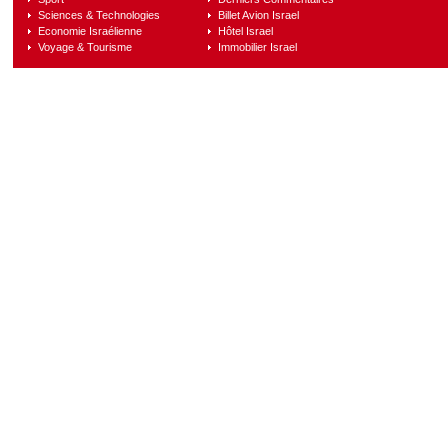
Sciences & Technologies
Billet Avion Israel
Economie Israélienne
Hôtel Israel
Voyage & Tourisme
Immobilier Israel