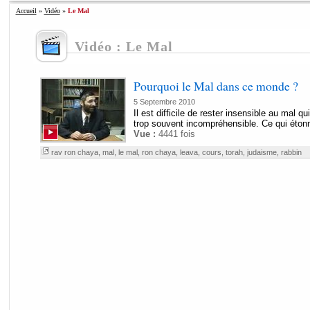
Accueil
»
Vidéo
»
Le Mal
Vidéo : Le Mal
Pourquoi le Mal dans ce monde ?
5 Septembre 2010
Il est difficile de rester insensible au mal qu
trop souvent incompréhensible. Ce qui étonne
Vue :
4441 fois
rav ron chaya
,
mal
,
le mal
,
ron chaya
,
leava
,
cours
,
torah
,
judaisme
,
rabbin