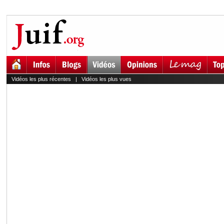
Vidéos les plus récentes
|
Vidéos les plus vues