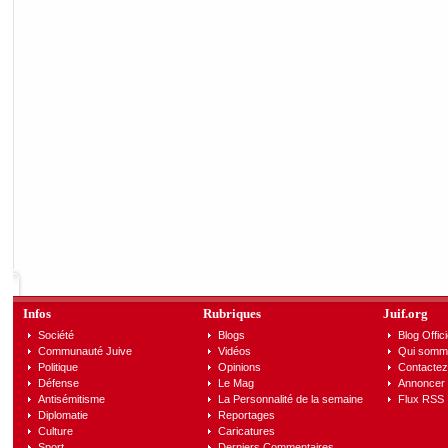
Infos
Rubriques
Juif.org
Société
Blogs
Blog Offici
Communauté Juive
Vidéos
Qui somm
Politique
Opinions
Contactez
Défense
Le Mag
Annoncer s
Antisémitisme
La Personnalité de la semaine
Flux RSS
Diplomatie
Reportages
Culture
Caricatures
Sport
Derniers Commentaires