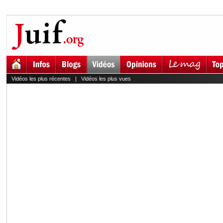
Vidéos les plus récentes
|
Vidéos les plus vues