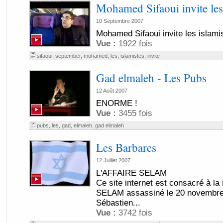
Mohamed Sifaoui invite les 
10 Septembre 2007
Mohamed Sifaoui invite les islami
Vue :
1922 fois
sifaoui
,
september
,
mohamed
,
les
,
islamistes
,
invite
Gad elmaleh - Les Pubs
12 Août 2007
ENORME !
Vue :
3455 fois
pubs
,
les
,
gad
,
elmaleh
,
gad elmaleh
Les Barbares
12 Juillet 2007
L'AFFAIRE SELAM
Ce site internet est consacré à l
SELAM assassiné le 20 novembre 
Sébastien...
Vue :
3742 fois