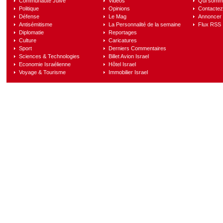
Communauté Juive
Vidéos
Qui somm
Politique
Opinions
Contactez
Défense
Le Mag
Annoncer s
Antisémitisme
La Personnalité de la semaine
Flux RSS
Diplomatie
Reportages
Culture
Caricatures
Sport
Derniers Commentaires
Sciences & Technologies
Billet Avion Israel
Economie Israélienne
Hôtel Israel
Voyage & Tourisme
Immobilier Israel