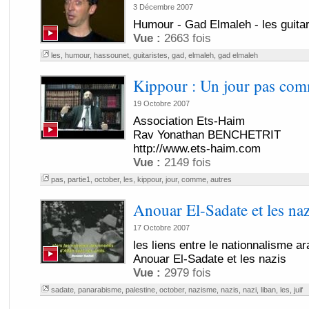
3 Décembre 2007
Humour - Gad Elmaleh - les guitar
Vue :
2663 fois
les
,
humour
,
hassounet
,
guitaristes
,
gad
,
elmaleh
,
gad elmaleh
Kippour : Un jour pas comm
19 Octobre 2007
Association Ets-Haim
Rav Yonathan BENCHETRIT
http://www.ets-haim.com
Vue :
2149 fois
pas
,
partie1
,
october
,
les
,
kippour
,
jour
,
comme
,
autres
Anouar El-Sadate et les naz
17 Octobre 2007
les liens entre le nationnalisme a
Anouar El-Sadate et les nazis
Vue :
2979 fois
sadate
,
panarabisme
,
palestine
,
october
,
nazisme
,
nazis
,
nazi
,
liban
,
les
,
juif