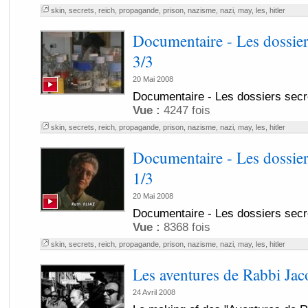
skin
,
secrets
,
reich
,
propagande
,
prison
,
nazisme
,
nazi
,
may
,
les
,
hitler
Documentaire - Les dossier
3/3
20 Mai 2008
Documentaire - Les dossiers secr
Vue :
4247 fois
skin
,
secrets
,
reich
,
propagande
,
prison
,
nazisme
,
nazi
,
may
,
les
,
hitler
Documentaire - Les dossier
1/3
20 Mai 2008
Documentaire - Les dossiers secr
Vue :
8368 fois
skin
,
secrets
,
reich
,
propagande
,
prison
,
nazisme
,
nazi
,
may
,
les
,
hitler
Les aventures de Rabbi Jac
24 Avril 2008