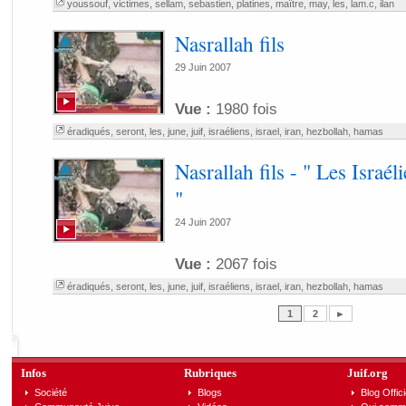
youssouf
,
victimes
,
sellam
,
sebastien
,
platines
,
maître
,
may
,
les
,
lam.c
,
ilan
Nasrallah fils
29 Juin 2007
Vue :
1980 fois
éradiqués
,
seront
,
les
,
june
,
juif
,
israéliens
,
israel
,
iran
,
hezbollah
,
hamas
Nasrallah fils - " Les Israé
"
24 Juin 2007
Vue :
2067 fois
éradiqués
,
seront
,
les
,
june
,
juif
,
israéliens
,
israel
,
iran
,
hezbollah
,
hamas
1
2
►
Infos
Rubriques
Juif.org
Société
Blogs
Blog Offici