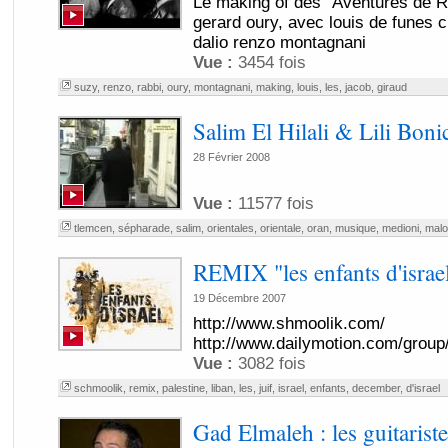
Le making of des "Aventures de Ra
gerard oury, avec louis de funes c
dalio renzo montagnani
Vue :
3454 fois
suzy
,
renzo
,
rabbi
,
oury
,
montagnani
,
making
,
louis
,
les
,
jacob
,
giraud
Salim El Hilali & Lili Boni
28 Février 2008
Vue :
11577 fois
tlemcen
,
sépharade
,
salim
,
orientales
,
orientale
,
oran
,
musique
,
medioni
,
malo
REMIX "les enfants d'israe
19 Décembre 2007
http://www.shmoolik.com/
http://www.dailymotion.com/group
Vue :
3082 fois
schmoolik
,
remix
,
palestine
,
liban
,
les
,
juif
,
israel
,
enfants
,
december
,
d'israel
Gad Elmaleh : les guitariste