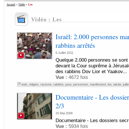
Accueil
»
Vidéo
»
Les
Vidéo : Les
Israël: 2.000 personnes man
rabbins arrêtés
6 Juillet 2011
Quelque 2.000 personnes se sont 
devant la Cour suprême à Jérusale
des rabbins Dov Lior et Yaakov...
Vue :
4672 fois
web
,
religion
,
racisme
,
rabbins
,
pour
,
personnes
,
manifestent
,
les
,
laicite
,
juille
Documentaire - Les dossier
2/3
20 Mai 2008
Documentaire - Les dossiers secr
Vue :
5934 fois