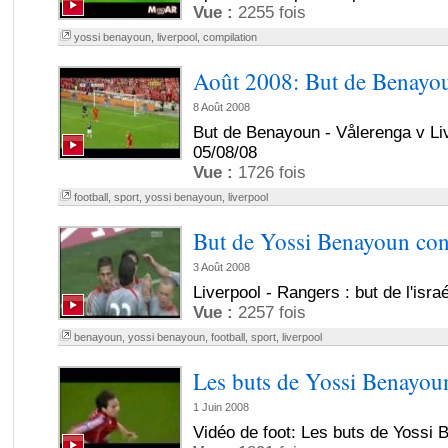
Vue :
2255 fois
yossi benayoun
,
liverpool
,
compilation
Août 2008: But de Benayou
8 Août 2008
But de Benayoun - Vålerenga v Liv
05/08/08
Vue :
1726 fois
football
,
sport
,
yossi benayoun
,
liverpool
But de Yossi Benayoun cont
3 Août 2008
Liverpool - Rangers : but de l'isr
Vue :
2257 fois
benayoun
,
yossi benayoun
,
football
,
sport
,
liverpool
Les buts de Yossi Benayo
1 Juin 2008
Vidéo de foot: Les buts de Yossi