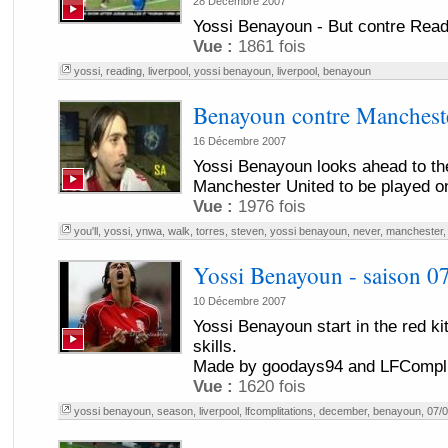
28 Décembre 2007
Yossi Benayoun - But contre Read
Vue :
1861 fois
yossi
,
reading
,
liverpool
,
yossi benayoun
,
liverpool
,
benayoun
Benayoun contre Manchest
16 Décembre 2007
Yossi Benayoun looks ahead to th
Manchester United to be played 
Vue :
1976 fois
you'll
,
yossi
,
ynwa
,
walk
,
torres
,
steven
,
yossi benayoun
,
never
,
manchester
Yossi Benayoun - saison 0
10 Décembre 2007
Yossi Benayoun start in the red ki
skills.
Made by goodays94 and LFCompli
Vue :
1620 fois
yossi benayoun
,
season
,
liverpool
,
lfcomplitations
,
december
,
benayoun
,
07/