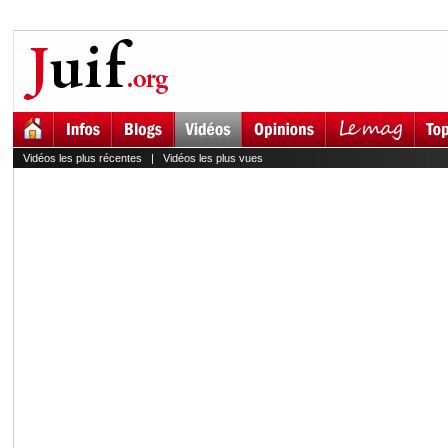
Vidéos les plus récentes
|
Vidéos les plus vues