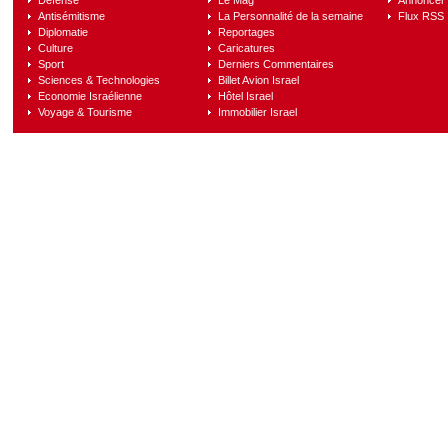
Défense
Le Mag
Annoncer s
Antisémitisme
La Personnalité de la semaine
Flux RSS
Diplomatie
Reportages
Culture
Caricatures
Sport
Derniers Commentaires
Sciences & Technologies
Billet Avion Israel
Economie Israélienne
Hôtel Israel
Voyage & Tourisme
Immobilier Israel