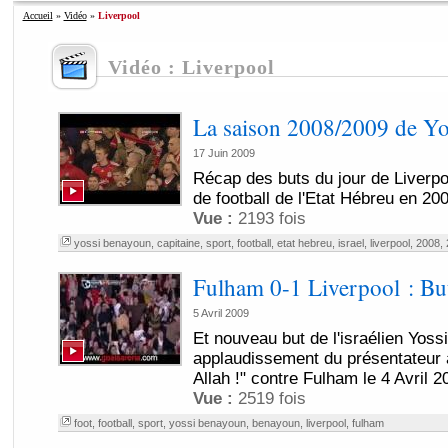
Accueil
»
Vidéo
»
Liverpool
Vidéo : Liverpool
La saison 2008/2009 de Y
17 Juin 2009
Récap des buts du jour de Liverpoo
de football de l'Etat Hébreu en 200
Vue :
2193 fois
yossi benayoun
,
capitaine
,
sport
,
football
,
etat hebreu
,
israel
,
liverpool
,
2008
,
Fulham 0-1 Liverpool : Bu
5 Avril 2009
Et nouveau but de l'israélien Yos
applaudissement du présentateur a
Allah !" contre Fulham le 4 Avril 2
Vue :
2519 fois
foot
,
football
,
sport
,
yossi benayoun
,
benayoun
,
liverpool
,
fulham