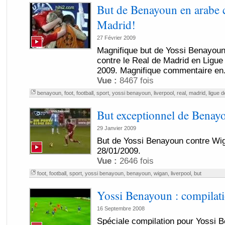
But de Benayoun en arabe c
Madrid!
27 Février 2009
Magnifique but de Yossi Benayoun 
contre le Real de Madrid en Ligu
2009. Magnifique commentaire en.
Vue :
8467 fois
benayoun
,
foot
,
football
,
sport
,
yossi benayoun
,
liverpool
,
real
,
madrid
,
ligue 
But exceptionnel de Benay
29 Janvier 2009
But de Yossi Benayoun contre Wig
28/01/2009.
Vue :
2646 fois
foot
,
football
,
sport
,
yossi benayoun
,
benayoun
,
wigan
,
liverpool
,
but
Yossi Benayoun : compilat
16 Septembre 2008
Spéciale compilation pour Yossi B