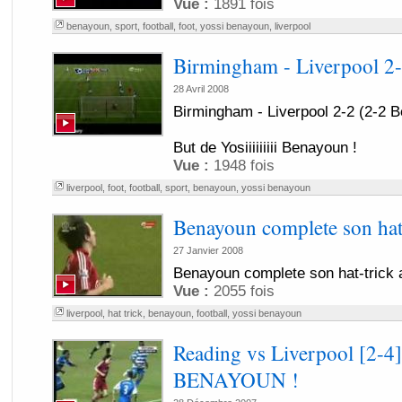
Vue :
1891 fois
benayoun
,
sport
,
football
,
foot
,
yossi benayoun
,
liverpool
Birmingham - Liverpool 2-
28 Avril 2008
Birmingham - Liverpool 2-2 (2-2 
But de Yosiiiiiiiii Benayoun !
Vue :
1948 fois
liverpool
,
foot
,
football
,
sport
,
benayoun
,
yossi benayoun
Benayoun complete son hat
27 Janvier 2008
Benayoun complete son hat-trick a
Vue :
2055 fois
liverpool
,
hat trick
,
benayoun
,
football
,
yossi benayoun
Reading vs Liverpool [2-4]
BENAYOUN !