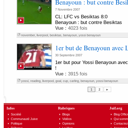
Benayoun : but contre Besi
7 Novembre 2007
CL: LFC vs Besiktas 8:0
Benayoun : but contre Besiktas
Vue :
4023 fois
november
,
liverpool
,
besiktas
,
benayoun
,
yossi benayoun
1er but de Benayoun avec L
30 Septembre 2007
1er but pour Yossi Benayoun avec
!
Vue :
3915 fois
yossi
,
reading
,
liverpool
,
goal
,
cup
,
carling
,
benayoun
,
yossi benayoun
1
2
►
Infos
Rubriques
Juif.org
Société
Blogs
Blog Offici
Communauté Juive
Vidéos
Qui somm
Politique
Opinions
Contactez