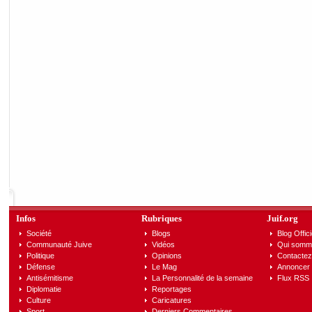
Infos
Rubriques
Juif.org
Société
Blogs
Blog Offici
Communauté Juive
Vidéos
Qui somm
Politique
Opinions
Contactez
Défense
Le Mag
Annoncer s
Antisémitisme
La Personnalité de la semaine
Flux RSS
Diplomatie
Reportages
Culture
Caricatures
Sport
Derniers Commentaires