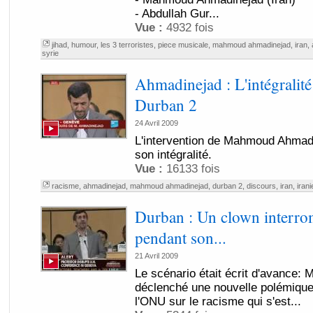
- Abdullah Gur...
Vue :
4932 fois
jihad
,
humour
,
les 3 terroristes
,
piece musicale
,
mahmoud ahmadinejad
,
iran
,
syrie
Ahmadinejad : L'intégralité
Durban 2
24 Avril 2009
L'intervention de Mahmoud Ahmadi
son intégralité.
Vue :
16133 fois
racisme
,
ahmadinejad
,
mahmoud ahmadinejad
,
durban 2
,
discours
,
iran
,
irani
Durban : Un clown interr
pendant son...
21 Avril 2009
Le scénario était écrit d'avance
déclenché une nouvelle polémique 
l'ONU sur le racisme qui s'est...