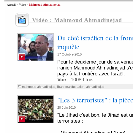
Accueil
»
Vidéo
»
Mahmoud Ahmadinejad
Vidéo : Mahmoud Ahmadinejad
Du côté israélien de la fro
inquiète
17 Octobre 2010
Pour le deuxième jour de sa venue
iranien Mahmoud Ahmadinejad s'es
pays à la frontière avec Israël.
Vue :
10089 fois
mahmoud ahmadinejad
,
liban
,
manifestation
,
ahmadinejad
"Les 3 terroristes" : la piè
20 Juin 2010
"Le Jihad c'est bon, le Jihad est u
terroristes :
- Mahmoud Ahmadinejad (Iran)