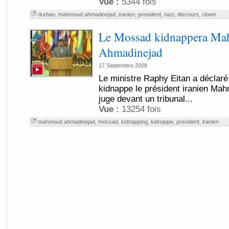
Vue :
5344 fois
durban
,
mahmoud ahmadinejad
,
iranien
,
president
,
nazi
,
discours
,
clown
Le Mossad kidnappera M
Ahmadinejad
17 Septembre 2008
Le ministre Raphy Eitan a déclaré q
kidnappe le président iranien Ma
juge devant un tribunal...
Vue :
13254 fois
mahmoud ahmadinejad
,
mossad
,
kidnapping
,
kidnappe
,
president
,
iranien