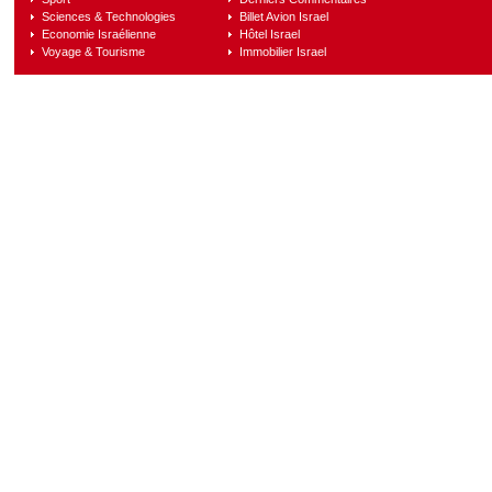
Sciences & Technologies
Billet Avion Israel
Economie Israélienne
Hôtel Israel
Voyage & Tourisme
Immobilier Israel