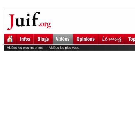
Vidéos les plus récentes
|
Vidéos les plus vues