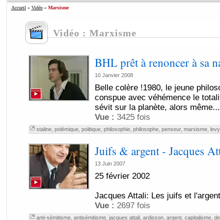
Accueil
»
Vidéo
»
Marxisme
Vidéo : Marxisme
BHL prêt à renoncer à sa na
10 Janvier 2008
Belle colère !1980, le jeune phil
conspue avec véhémence le total
sévit sur la planète, alors même...
Vue :
3425 fois
staline
,
polémique
,
politique
,
philosophie
,
philosophe
,
penseur
,
marxisme
,
levy
Juifs & argent - Jacques Att
13 Juin 2007
25 février 2002
Jacques Attali: Les juifs et l'argen
Vue :
2697 fois
anti-sémitisme
,
antisémitisme
,
jacques attali
,
ardisson
,
argent
,
capitalisme
,
de