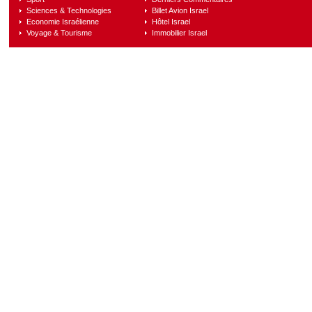
Sciences & Technologies
Billet Avion Israel
Economie Israélienne
Hôtel Israel
Voyage & Tourisme
Immobilier Israel