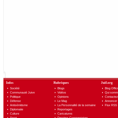
Infos
Rubriques
Juif.org
Société
Blogs
Blog Offici
Communauté Juive
Vidéos
Qui somm
Politique
Opinions
Contactez
Défense
Le Mag
Annoncer s
Antisémitisme
La Personnalité de la semaine
Flux RSS
Diplomatie
Reportages
Culture
Caricatures
Sport
Derniers Commentaires