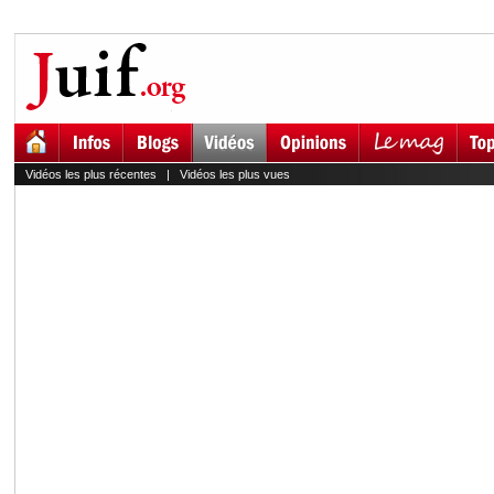
Vidéos les plus récentes
|
Vidéos les plus vues