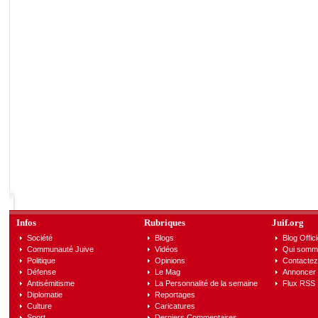
Infos
Rubriques
Juif.org
Société
Blogs
Blog Offici
Communauté Juive
Vidéos
Qui somm
Politique
Opinions
Contactez
Défense
Le Mag
Annoncer s
Antisémitisme
La Personnalité de la semaine
Flux RSS
Diplomatie
Reportages
Culture
Caricatures
Sport
Derniers Commentaires