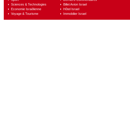
Sciences & Technologies
Billet Avion Israel
Economie Israélienne
Hôtel Israel
Voyage & Tourisme
Immobilier Israel