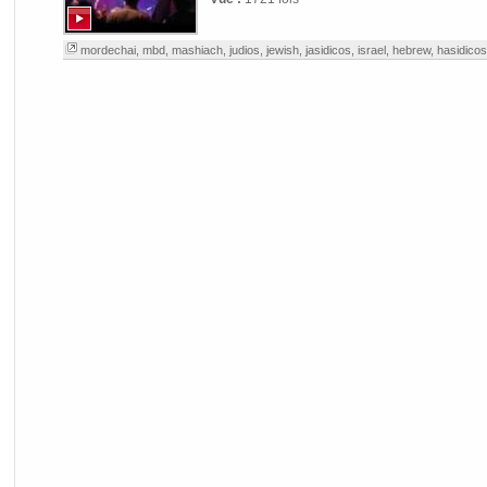
mordechai
,
mbd
,
mashiach
,
judios
,
jewish
,
jasidicos
,
israel
,
hebrew
,
hasidicos