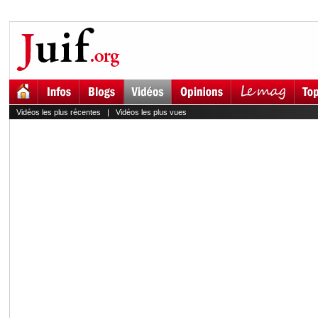
Vidéos les plus récentes
|
Vidéos les plus vues