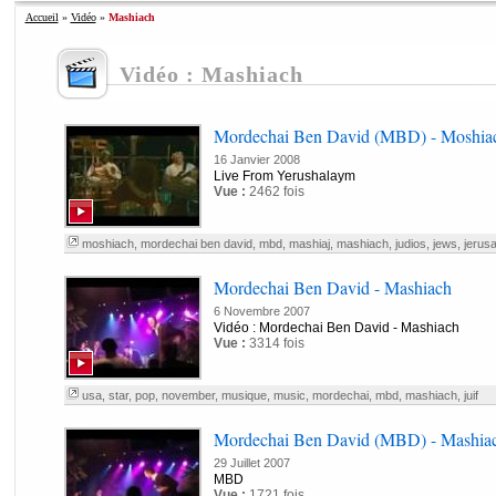
Accueil
»
Vidéo
»
Mashiach
Vidéo : Mashiach
Mordechai Ben David (MBD) - Moshiac
16 Janvier 2008
Live From Yerushalaym
Vue :
2462 fois
moshiach
,
mordechai ben david
,
mbd
,
mashiaj
,
mashiach
,
judios
,
jews
,
jerus
Mordechai Ben David - Mashiach
6 Novembre 2007
Vidéo : Mordechai Ben David - Mashiach
Vue :
3314 fois
usa
,
star
,
pop
,
november
,
musique
,
music
,
mordechai
,
mbd
,
mashiach
,
juif
Mordechai Ben David (MBD) - Mashia
29 Juillet 2007
MBD
Vue :
1721 fois