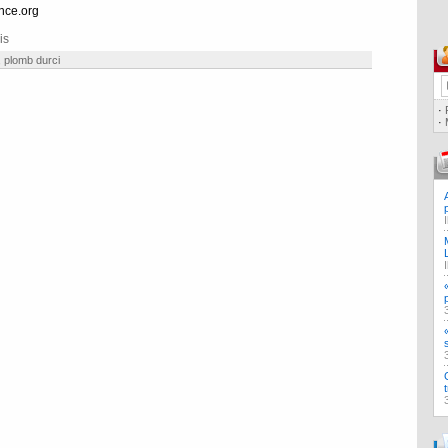
nce.org
is
,
plomb durci
·
·