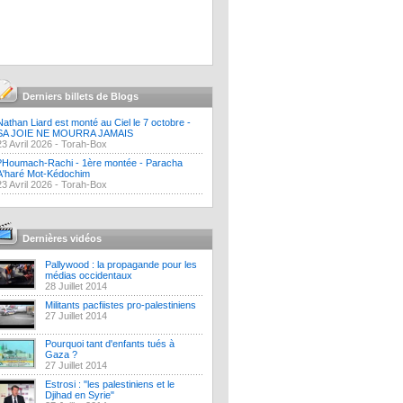
Derniers billets de Blogs
Nathan Liard est monté au Ciel le 7 octobre -
SA JOIE NE MOURRA JAMAIS
23 Avril 2026 -
Torah-Box
?Houmach-Rachi - 1ère montée - Paracha
A'haré Mot-Kédochim
23 Avril 2026 -
Torah-Box
Dernières vidéos
Pallywood : la propagande pour les
médias occidentaux
28 Juillet 2014
Militants pacfiistes pro-palestiniens
27 Juillet 2014
Pourquoi tant d'enfants tués à
Gaza ?
27 Juillet 2014
Estrosi : "les palestiniens et le
Djihad en Syrie"