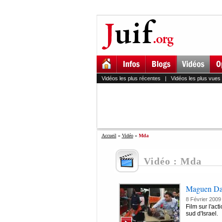
Vidéos les plus récentes
|
Vidéos les plus vues
Accueil
»
Vidéo
»
Mda
Vidéo : Mda
Maguen Da
8 Février 2009
Film sur l'ac
sud d'Israel.