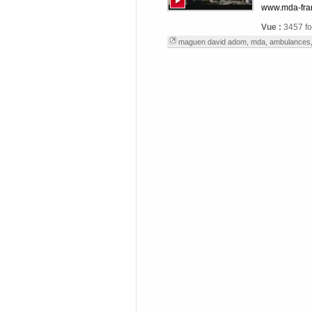
www.mda-fra
Vue :
3457 fo
maguen david adom
,
mda
,
ambulances