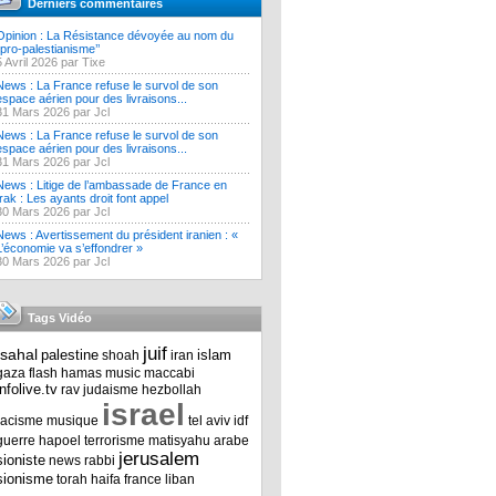
Derniers commentaires
Opinion : La Résistance dévoyée au nom du
‘’pro-palestianisme’’
5 Avril 2026 par Tixe
News : La France refuse le survol de son
espace aérien pour des livraisons...
31 Mars 2026 par Jcl
News : La France refuse le survol de son
espace aérien pour des livraisons...
31 Mars 2026 par Jcl
News : Litige de l’ambassade de France en
Irak : Les ayants droit font appel
30 Mars 2026 par Jcl
News : Avertissement du président iranien : «
L’économie va s’effondrer »
30 Mars 2026 par Jcl
Tags Vidéo
juif
tsahal
palestine
islam
shoah
iran
gaza
flash
hamas
music
maccabi
infolive.tv
rav
judaisme
hezbollah
israel
racisme
musique
tel aviv
idf
guerre
hapoel
terrorisme
matisyahu
arabe
jerusalem
sioniste
news
rabbi
sionisme
torah
haifa
france
liban