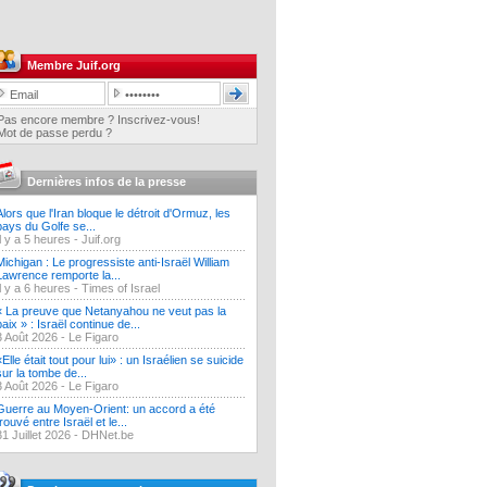
Membre Juif.org
Pas encore membre ? Inscrivez-vous!
Mot de passe perdu ?
Dernières infos de la presse
Alors que l'Iran bloque le détroit d'Ormuz, les
pays du Golfe se...
Il y a 5 heures -
Juif.org
Michigan : Le progressiste anti-Israël William
Lawrence remporte la...
Il y a 6 heures -
Times of Israel
« La preuve que Netanyahou ne veut pas la
paix » : Israël continue de...
3 Août 2026 -
Le Figaro
«Elle était tout pour lui» : un Israélien se suicide
sur la tombe de...
3 Août 2026 -
Le Figaro
Guerre au Moyen-Orient: un accord a été
trouvé entre Israël et le...
31 Juillet 2026 -
DHNet.be