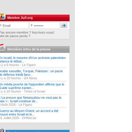
Membre Juif.org
Pas encore membre ? Inscrivez-vous!
Mot de passe perdu ?
Dernières infos de la presse
En Israël, le meurtre d\\\'un activiste palestinien
relance le débat...
Il y a 8 heures -
Le Figaro
Arabie saoudite, Turquie, Pakistan : un pacte
de défense inédit face...
Il y a 10 heures -
i24 News
Un média proche de l’opposition affirme que le
Guide suprême iranien...
Il y a 10 heures -
Times of Israel
« La preuve que Netanyahou ne veut pas la
paix » : Israël continue de...
3 Août 2026 -
Le Figaro
Guerre au Moyen-Orient: un accord a été
trouvé entre Israël et le...
31 Juillet 2026 -
DHNet.be