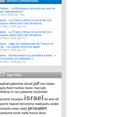
Derniers commentaires
Opinion : La Résistance dévoyée au nom du
‘’pro-palestianisme’’
5 Avril 2026 par Tixe
News : La France refuse le survol de son
espace aérien pour des livraisons...
31 Mars 2026 par Jcl
News : La France refuse le survol de son
espace aérien pour des livraisons...
31 Mars 2026 par Jcl
News : Litige de l’ambassade de France en
Irak : Les ayants droit font appel
30 Mars 2026 par Jcl
News : Avertissement du président iranien : «
L’économie va s’effondrer »
30 Mars 2026 par Jcl
Tags Vidéo
juif
tsahal
palestine
islam
shoah
iran
gaza
flash
hamas
music
maccabi
infolive.tv
rav
judaisme
hezbollah
israel
racisme
musique
tel aviv
idf
guerre
hapoel
terrorisme
matisyahu
arabe
jerusalem
sioniste
news
rabbi
sionisme
torah
haifa
france
liban