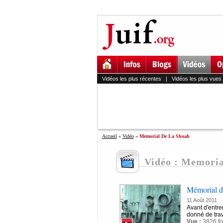
Vidéos les plus récentes
|
Vidéos les plus vues
Accueil
»
Vidéo
»
Memorial De La Shoah
Vidéo : Memoria
Mémorial de
11 Août 2011
Avant d'entre
donné de trav
Vue :
3826 fo