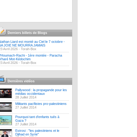
Derniers billets de Blogs
Nathan Liard est monté au Ciel le 7 octobre -
SA JOIE NE MOURRA JAMAIS
23 Avril 2026 -
Torah-Box
?Houmach-Rachi - 1ère montée - Paracha
A'haré Mot-Kédochim
23 Avril 2026 -
Torah-Box
Dernières vidéos
Pallywood : la propagande pour les
médias occidentaux
28 Juillet 2014
Militants pacfiistes pro-palestiniens
27 Juillet 2014
Pourquoi tant d'enfants tués à
Gaza ?
27 Juillet 2014
Estrosi : "les palestiniens et le
Djihad en Syrie"