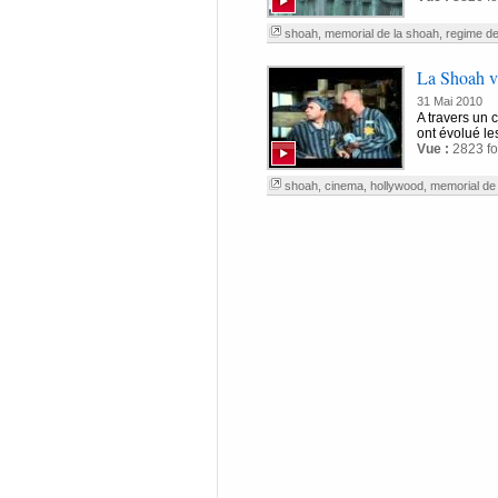
shoah
,
memorial de la shoah
,
regime de
La Shoah v
31 Mai 2010
A travers un 
ont évolué le
Vue :
2823 fo
shoah
,
cinema
,
hollywood
,
memorial de