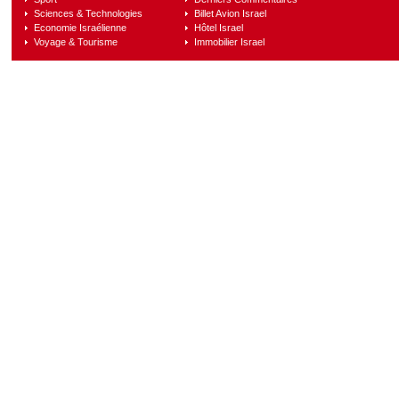
Sciences & Technologies
Billet Avion Israel
Economie Israélienne
Hôtel Israel
Voyage & Tourisme
Immobilier Israel