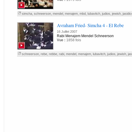
simcha
,
schneerson
,
mendel
,
menajem
,
mbd
,
lubavitch
,
judios
,
jewish
,
jasidi
Avraham Fried- Simcha 4 - El Rebe
16 Juillet 2007
Rabi Menajem Mendel Schneerson
Vue :
1858 fois
schneerson
,
rebe
,
rebbe
,
rabi
,
mendel
,
menajem
,
lubavitch
,
judios
,
jewish
,
jas