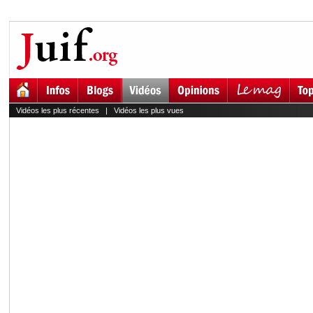
Vidéos les plus récentes
|
Vidéos les plus vues