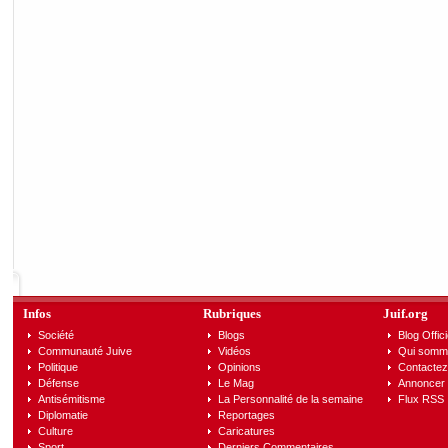
Infos
Rubriques
Juif.org
Société
Blogs
Blog Offici
Communauté Juive
Vidéos
Qui somm
Politique
Opinions
Contactez
Défense
Le Mag
Annoncer s
Antisémitisme
La Personnalité de la semaine
Flux RSS
Diplomatie
Reportages
Culture
Caricatures
Sport
Derniers Commentaires