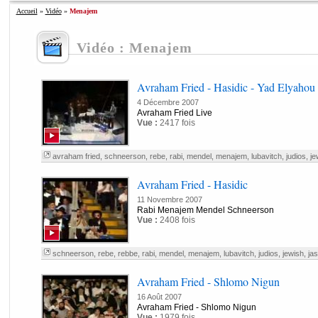
Accueil
»
Vidéo
»
Menajem
Vidéo : Menajem
Avraham Fried - Hasidic - Yad Elyahou T
4 Décembre 2007
Avraham Fried Live
Vue :
2417 fois
avraham fried
,
schneerson
,
rebe
,
rabi
,
mendel
,
menajem
,
lubavitch
,
judios
,
je
Avraham Fried - Hasidic
11 Novembre 2007
Rabi Menajem Mendel Schneerson
Vue :
2408 fois
schneerson
,
rebe
,
rebbe
,
rabi
,
mendel
,
menajem
,
lubavitch
,
judios
,
jewish
,
jas
Avraham Fried - Shlomo Nigun
16 Août 2007
Avraham Fried - Shlomo Nigun
Vue :
1979 fois