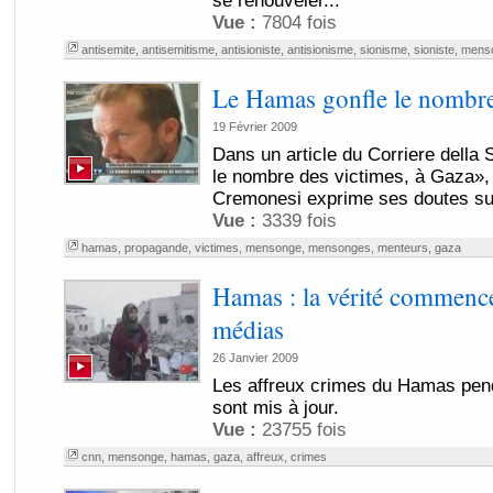
se renouveler...
Vue :
7804 fois
antisemite
,
antisemitisme
,
antisioniste
,
antisionisme
,
sionisme
,
sioniste
,
mens
Le Hamas gonfle le nombre
19 Février 2009
Dans un article du Corriere della S
le nombre des victimes, à Gaza», 
Cremonesi exprime ses doutes sur
Vue :
3339 fois
hamas
,
propagande
,
victimes
,
mensonge
,
mensonges
,
menteurs
,
gaza
Hamas : la vérité commence 
médias
26 Janvier 2009
Les affreux crimes du Hamas pen
sont mis à jour.
Vue :
23755 fois
cnn
,
mensonge
,
hamas
,
gaza
,
affreux
,
crimes