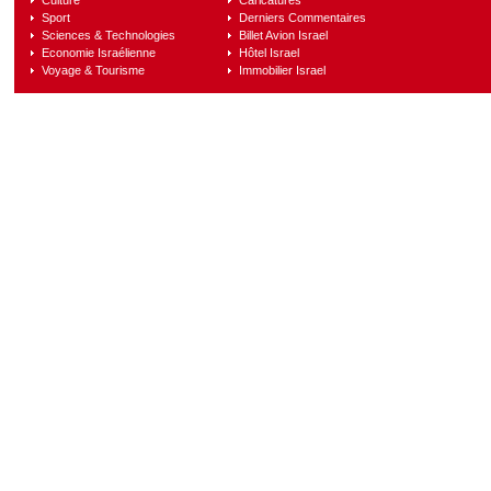
Culture
Caricatures
Sport
Derniers Commentaires
Sciences & Technologies
Billet Avion Israel
Economie Israélienne
Hôtel Israel
Voyage & Tourisme
Immobilier Israel