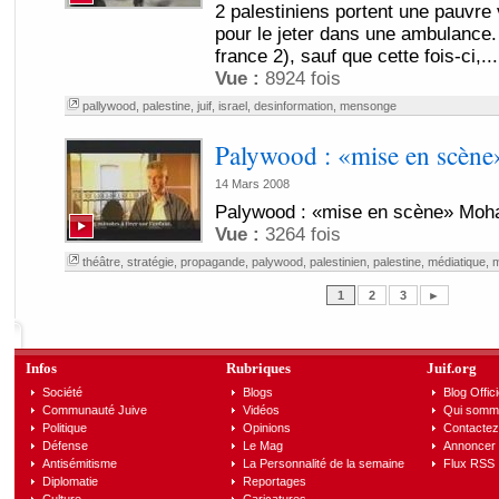
2 palestiniens portent une pauvre 
pour le jeter dans une ambulance.
france 2), sauf que cette fois-ci,...
Vue :
8924 fois
pallywood
,
palestine
,
juif
,
israel
,
desinformation
,
mensonge
Palywood : «mise en scèn
14 Mars 2008
Palywood : «mise en scène» Moh
Vue :
3264 fois
théâtre
,
stratégie
,
propagande
,
palywood
,
palestinien
,
palestine
,
médiatique
,
m
1
2
3
►
Infos
Rubriques
Juif.org
Société
Blogs
Blog Offici
Communauté Juive
Vidéos
Qui somm
Politique
Opinions
Contactez
Défense
Le Mag
Annoncer s
Antisémitisme
La Personnalité de la semaine
Flux RSS
Diplomatie
Reportages