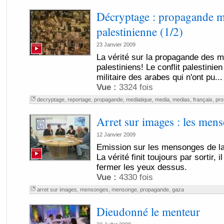
Décryptage : propagande m
palestinienne (1/2)
23 Janvier 2009
La vérité sur la propagande des m
palestiniens! Le conflit palestinie
militaire des arabes qui n'ont pu...
Vue :
3324 fois
decryptage
,
reportage
,
propagande
,
mediatique
,
media
,
medias
,
français
,
pro
Arret sur images : les men
12 Janvier 2009
Emission sur les mensonges de la
La vérité finit toujours par sortir, 
fermer les yeux dessus.
Vue :
4330 fois
arret sur images
,
mensonges
,
mensonge
,
propagande
,
gaza
Dieudonné le menteur