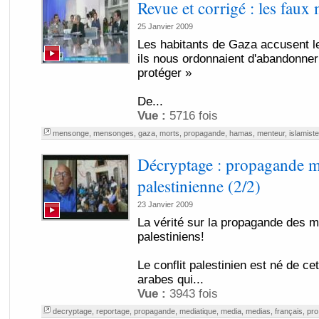
Revue et corrigé : les faux
25 Janvier 2009
Les habitants de Gaza accusent les
ils nous ordonnaient d'abandonner
protéger »
De...
Vue :
5716 fois
mensonge
,
mensonges
,
gaza
,
morts
,
propagande
,
hamas
,
menteur
,
islamist
Décryptage : propagande m
palestinienne (2/2)
23 Janvier 2009
La vérité sur la propagande des m
palestiniens!
Le conflit palestinien est né de ce
arabes qui...
Vue :
3943 fois
decryptage
,
reportage
,
propagande
,
mediatique
,
media
,
medias
,
français
,
pro