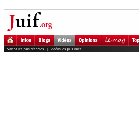
Vidéos les plus récentes
|
Vidéos les plus vues