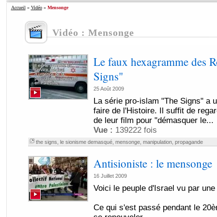
Accueil
»
Vidéo
»
Mensonge
Vidéo : Mensonge
Le faux hexagramme des Ro
Signs"
25 Août 2009
La série pro-islam "The Signs" a 
faire de l'Histoire. Il suffit de r
de leur film pour "démasquer le...
Vue :
139222 fois
the signs
,
le sionisme demasqué
,
mensonge
,
manipulation
,
propagande
Antisioniste : le mensonge
16 Juillet 2009
Voici le peuple d'Israel vu par une
Ce qui s'est passé pendant le 20è