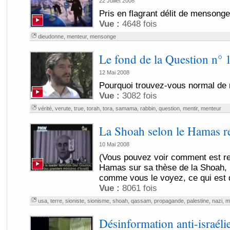
22 Juillet 2008
Pris en flagrant délit de mensonge
Vue :
4648 fois
dieudonne
,
menteur
,
mensonge
Le fond de la Question n° 
12 Mai 2008
Pourquoi trouvez-vous normal de 
Vue :
3082 fois
vérité
,
verute
,
true
,
torah
,
tora
,
samama
,
rabbin
,
question
,
mentir
,
menteur
La Shoah selon le Hamas 
10 Mai 2008
(Vous pouvez voir comment est re
Hamas sur sa thèse de la Shoah, 
comme vous le voyez, ce qui est d
Vue :
8061 fois
usa
,
terre
,
sioniste
,
sionisme
,
shoah
,
qassam
,
propagande
,
palestine
,
nazi
,
m
Désinformation anti-israél