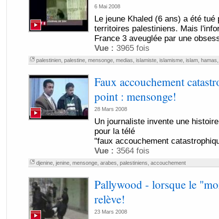
6 Mai 2008
Le jeune Khaled (6 ans) a été tué 
territoires palestiniens. Mais l'in
France 3 aveuglée par une obsess
Vue :
3965 fois
palestinien
,
palestine
,
mensonge
,
medias
,
islamiste
,
islamisme
,
islam
,
hamas
Faux accouchement catastr
point : mensonge!
28 Mars 2008
Un journaliste invente une histoir
pour la télé
"faux accouchement catastrophiqu
Vue :
3564 fois
djenine
,
jenine
,
mensonge
,
arabes
,
palestiniens
,
accouchement
Pallywood - lorsque le "mor
relève!
23 Mars 2008