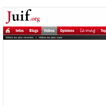
Vidéos les plus récentes
|
Vidéos les plus vues