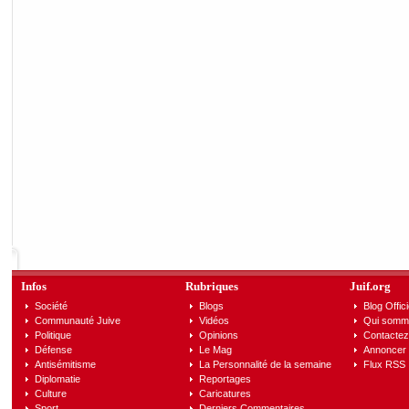
Infos
Rubriques
Juif.org
Société
Blogs
Blog Offici
Communauté Juive
Vidéos
Qui somm
Politique
Opinions
Contactez
Défense
Le Mag
Annoncer s
Antisémitisme
La Personnalité de la semaine
Flux RSS
Diplomatie
Reportages
Culture
Caricatures
Sport
Derniers Commentaires