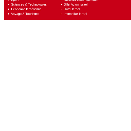
Sciences & Technologies
Billet Avion Israel
Economie Israélienne
Hôtel Israel
Voyage & Tourisme
Immobilier Israel