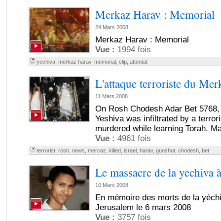
Merkaz Harav : Memorial
24 Mars 2008
Merkaz Harav : Memorial
Vue :
1994 fois
yechiva
,
merkaz harav
,
memorial
,
clip
,
attentat
L'attaque terroriste du Merk
11 Mars 2008
On Rosh Chodesh Adar Bet 5768,
Yeshiva was infiltrated by a terror
murdered while learning Torah. Ma
Vue :
4961 fois
terrorist
,
rosh
,
news
,
mercaz
,
killed
,
israel
,
harav
,
gunshot
,
chodesh
,
bet
Le massacre de la yechiva 
10 Mars 2008
En mémoire des morts de la yéch
Jerusalem le 6 mars 2008
Vue :
3757 fois