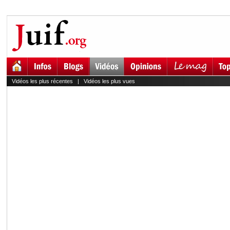
Vidéos les plus récentes
|
Vidéos les plus vues