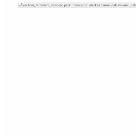
yechiva
,
terrorism
,
shadow
,
park
,
massacre
,
merkaz harav
,
palestinians
,
pal