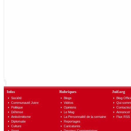
Infos
Rubriques
Juif.org
Société
Blogs
Blog Offici
Communauté Juive
Vidéos
Qui somm
Politique
Opinions
Contactez
Défense
Le Mag
Annoncer s
Antisémitisme
La Personnalité de la semaine
Flux RSS
Diplomatie
Reportages
Culture
Caricatures
Sport
Derniers Commentaires