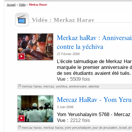
Accueil
»
Vidéo
»
Merkaz Harav
Vidéo : Merkaz Harav
Merkaz haRav : Anniversaire
contre la yéchiva
27 Février 2009
L'école talmudique de Merkaz Har
marquée le premier anniversaire de
de ses étudiants avaient été tués.
Vue :
5509 fois
merkaz harav
,
mercaz
,
yeshiva
,
anniversaire
,
attentat
Mercaz HaRav - Yom Yeru
3 Juin 2008
Yom Yerushalayim 5768 - Mercaz
Vue :
2212 fois
mercaz harav
,
merkaz harav
,
yom yerushalayim
,
jour de jerusalem
,
israel
,
je