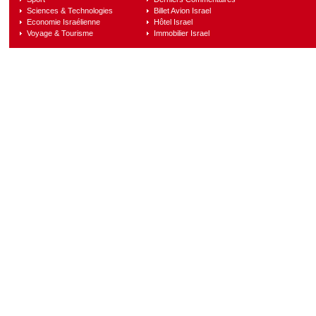
Sciences & Technologies
Billet Avion Israel
Economie Israélienne
Hôtel Israel
Voyage & Tourisme
Immobilier Israel