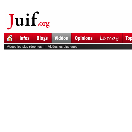
Vidéos les plus récentes
|
Vidéos les plus vues