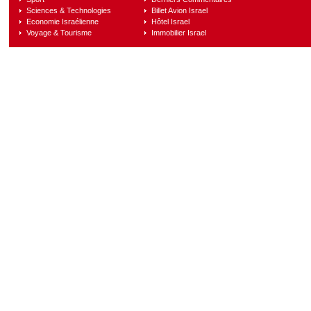
Sciences & Technologies
Billet Avion Israel
Economie Israélienne
Hôtel Israel
Voyage & Tourisme
Immobilier Israel