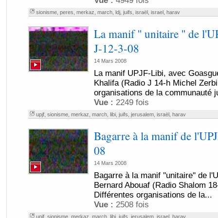
Vue :
4949 fois
sionisme
,
peres
,
merkaz
,
march
,
ldj
,
juifs
,
israël
,
israel
,
harav
La manif '' unitaire '' de l
J-12-3-08
14 Mars 2008
La manif UPJF-Libi, avec Goasgue
Khalifa (Radio J 14-h Michel Zerbi
organisations de la communauté ju
Vue :
2249 fois
upjf
,
sionisme
,
merkaz
,
march
,
libi
,
juifs
,
jerusalem
,
israël
,
harav
Bagarre à la manif de l'UPJ
08
14 Mars 2008
Bagarre à la manif ''unitaire'' de l
Bernard Abouaf (Radio Shalom 18
Différentes organisations de la...
Vue :
2508 fois
upjf
,
sionisme
,
merkaz
,
march
,
libi
,
juifs
,
jerusalem
,
israel
,
harav