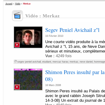
Accueil
»
Vidéo
»
Merkaz
Vidéo : Merkaz
Segev Peniel Avichail z"l
16 Février 2010
Une courte vidéo produite à la m
Avichail z "l, 15 ans, de Neve Dani
sérieux et minutieux, complètemen
Vue :
4249 fois
segev peniel avichail
,
etudiant
,
mercaz harav
,
merkaz
,
neve daniel
,
hommag
Shimon Peres insulté par l
08)
16 Mars 2008
Shimon Peres insulté au Palais d
avec le grand rabbin Joseph Sitru
14-3-08) Un extrait du journal de 1