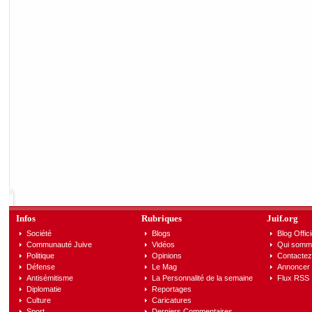
Infos
Rubriques
Juif.org
Société
Blogs
Blog Offici
Communauté Juive
Vidéos
Qui somm
Politique
Opinions
Contactez
Défense
Le Mag
Annoncer s
Antisémitisme
La Personnalité de la semaine
Flux RSS
Diplomatie
Reportages
Culture
Caricatures
Sport
Derniers Commentaires