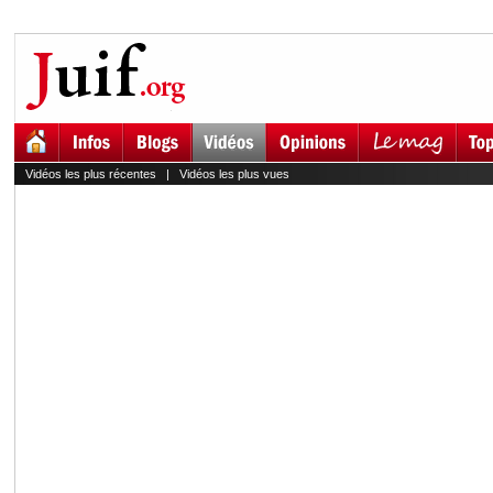
Vidéos les plus récentes
|
Vidéos les plus vues