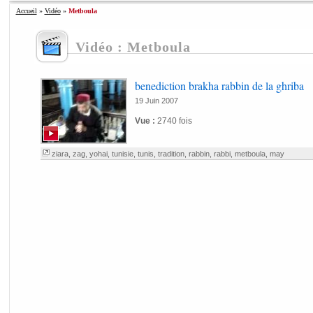
Accueil
»
Vidéo
»
Metboula
Vidéo : Metboula
benediction brakha rabbin de la ghriba
19 Juin 2007
Vue :
2740 fois
ziara
,
zag
,
yohai
,
tunisie
,
tunis
,
tradition
,
rabbin
,
rabbi
,
metboula
,
may