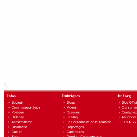
Infos
Rubriques
Juif.org
Société
Blogs
Blog Offici
Communauté Juive
Vidéos
Qui somm
Politique
Opinions
Contactez
Défense
Le Mag
Annoncer s
Antisémitisme
La Personnalité de la semaine
Flux RSS
Diplomatie
Reportages
Culture
Caricatures
Sport
Derniers Commentaires