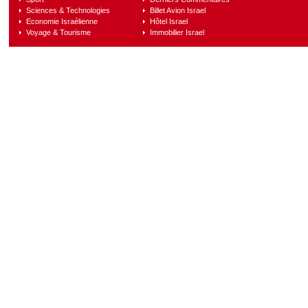
Sciences & Technologies
Billet Avion Israel
Economie Israélienne
Hôtel Israel
Voyage & Tourisme
Immobilier Israel