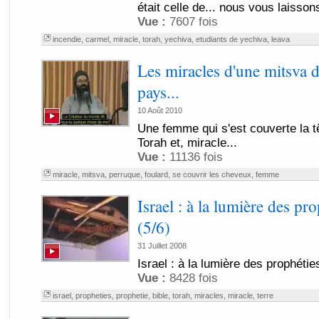
était celle de... nous vous laissons
Vue :
7607 fois
incendie
,
carmel
,
miracle
,
torah
,
yechiva
,
etudiants de yechiva
,
leava
Les miracles d'une mitsva d
pays...
10 Août 2010
Une femme qui s'est couverte la têt
Torah et, miracle...
Vue :
11136 fois
miracle
,
mitsva
,
perruque
,
foulard
,
se couvrir les cheveux
,
femme
Israel : à la lumière des pr
(5/6)
31 Juillet 2008
Israel : à la lumière des prophétie
Vue :
8428 fois
israel
,
propheties
,
prophetie
,
bible
,
torah
,
miracles
,
miracle
,
terre