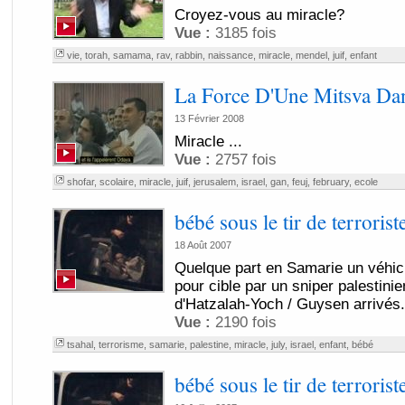
Croyez-vous au miracle?
Vue :
3185 fois
vie
,
torah
,
samama
,
rav
,
rabbin
,
naissance
,
miracle
,
mendel
,
juif
,
enfant
La Force D'Une Mitsva Dan
13 Février 2008
Miracle ...
Vue :
2757 fois
shofar
,
scolaire
,
miracle
,
juif
,
jerusalem
,
israel
,
gan
,
feuj
,
february
,
ecole
bébé sous le tir de terrorist
18 Août 2007
Quelque part en Samarie un véhicul
pour cible par un sniper palestini
d'Hatzalah-Yoch / Guysen arrivés.
Vue :
2190 fois
tsahal
,
terrorisme
,
samarie
,
palestine
,
miracle
,
july
,
israel
,
enfant
,
bébé
bébé sous le tir de terrorist