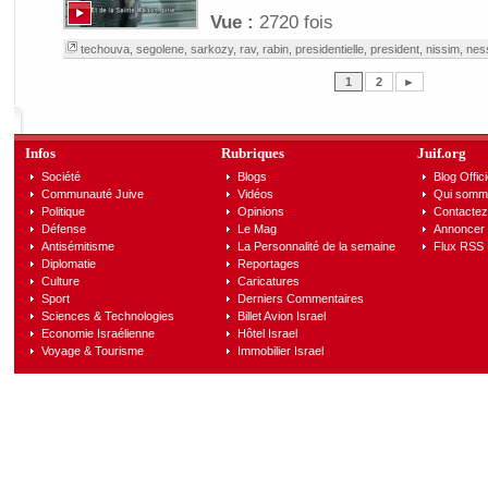
Vue :
2720 fois
techouva
,
segolene
,
sarkozy
,
rav
,
rabin
,
presidentielle
,
president
,
nissim
,
nes
1
2
►
Infos
Rubriques
Juif.org
Société
Blogs
Blog Offici
Communauté Juive
Vidéos
Qui somm
Politique
Opinions
Contactez
Défense
Le Mag
Annoncer s
Antisémitisme
La Personnalité de la semaine
Flux RSS
Diplomatie
Reportages
Culture
Caricatures
Sport
Derniers Commentaires
Sciences & Technologies
Billet Avion Israel
Economie Israélienne
Hôtel Israel
Voyage & Tourisme
Immobilier Israel