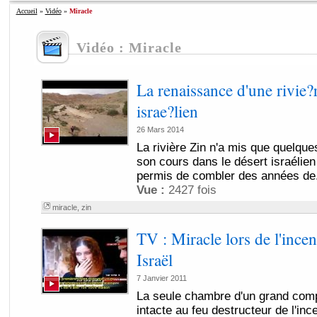
Accueil
»
Vidéo
»
Miracle
Vidéo : Miracle
La renaissance d'une rivie?r
israe?lien
26 Mars 2014
La rivière Zin n'a mis que quelqu
son cours dans le désert israélie
permis de combler des années de.
Vue :
2427 fois
miracle
,
zin
TV : Miracle lors de l'ince
Israël
7 Janvier 2011
La seule chambre d'un grand comp
intacte au feu destructeur de l'in