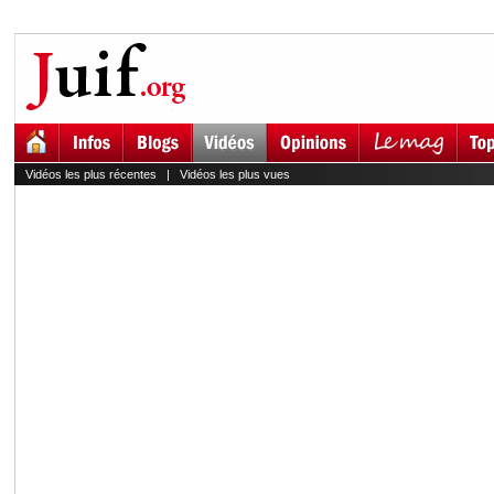
Vidéos les plus récentes
|
Vidéos les plus vues