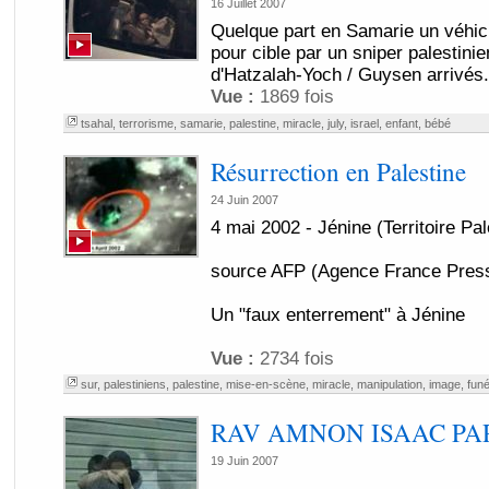
16 Juillet 2007
Quelque part en Samarie un véhicul
pour cible par un sniper palestini
d'Hatzalah-Yoch / Guysen arrivés.
Vue :
1869 fois
tsahal
,
terrorisme
,
samarie
,
palestine
,
miracle
,
july
,
israel
,
enfant
,
bébé
Résurrection en Palestine
24 Juin 2007
4 mai 2002 - Jénine (Territoire Pal
source AFP (Agence France Press
Un "faux enterrement" à Jénine
Vue :
2734 fois
sur
,
palestiniens
,
palestine
,
mise-en-scène
,
miracle
,
manipulation
,
image
,
funé
RAV AMNON ISAAC PAR
19 Juin 2007