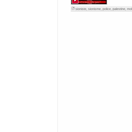
sioniste
,
sionisme
,
police
,
palestine
,
mo