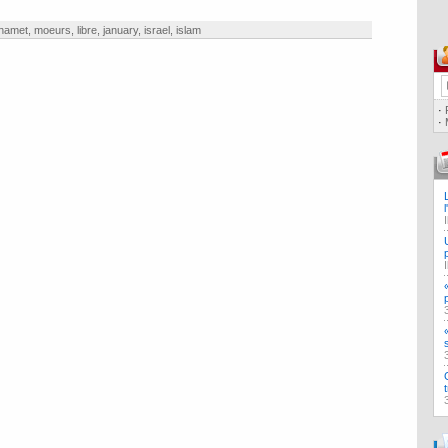
hamet
,
moeurs
,
libre
,
january
,
israel
,
islam
·
·