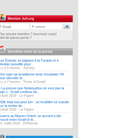
Membre Juif.org
Pas encore membre ? Inscrivez-vous!
Mot de passe perdu ?
Dernières infos de la presse
Les Émirats se joignent à la Turquie et à
l'Arabie saoudite pour...
Il y a 5 heures -
Juif.org
Une start-up israélienne tente d’exploiter l’IA
pour décoder le...
Il y a 7 heures -
Times of Israel
« La preuve que Netanyahou ne veut pas la
paix » : Israël continue de...
3 Août 2026 -
Le Figaro
«Elle était tout pour lui» : un Israélien se suicide
sur la tombe de...
3 Août 2026 -
Le Figaro
Guerre au Moyen-Orient: un accord a été
trouvé entre Israël et le...
31 Juillet 2026 -
DHNet.be