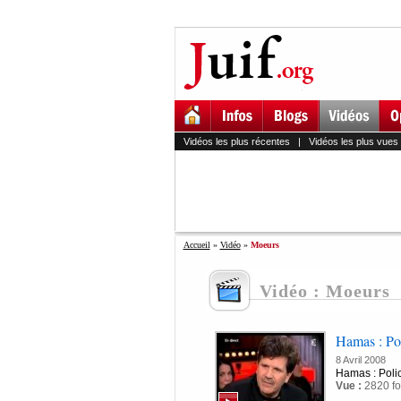
Vidéos les plus récentes
|
Vidéos les plus vues
Accueil
»
Vidéo
»
Moeurs
Vidéo : Moeurs
Hamas : Po
8 Avril 2008
Hamas : Poli
Vue :
2820 fo