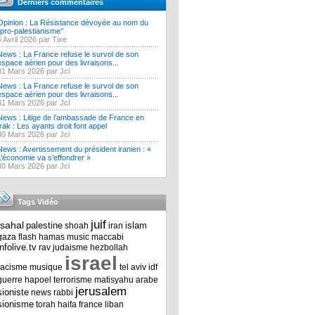
Derniers commentaires
Opinion : La Résistance dévoyée au nom du
‘’pro-palestianisme’’
5 Avril 2026 par Tixe
News : La France refuse le survol de son
espace aérien pour des livraisons...
31 Mars 2026 par Jcl
News : La France refuse le survol de son
espace aérien pour des livraisons...
31 Mars 2026 par Jcl
News : Litige de l’ambassade de France en
Irak : Les ayants droit font appel
30 Mars 2026 par Jcl
News : Avertissement du président iranien : «
L’économie va s’effondrer »
30 Mars 2026 par Jcl
Tags Vidéo
juif
tsahal
palestine
islam
shoah
iran
gaza
flash
hamas
music
maccabi
infolive.tv
rav
judaisme
hezbollah
israel
racisme
musique
tel aviv
idf
guerre
hapoel
terrorisme
matisyahu
arabe
jerusalem
sioniste
news
rabbi
sionisme
torah
haifa
france
liban