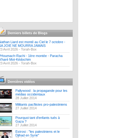
Derniers billets de Blogs
Nathan Liard est monté au Ciel le 7 octobre -
SA JOIE NE MOURRA JAMAIS
23 Avril 2026 -
Torah-Box
?Houmach-Rachi - 1ère montée - Paracha
A'haré Mot-Kédochim
23 Avril 2026 -
Torah-Box
Dernières vidéos
Pallywood : la propagande pour les
médias occidentaux
28 Juillet 2014
Militants pacfiistes pro-palestiniens
27 Juillet 2014
Pourquoi tant d'enfants tués à
Gaza ?
27 Juillet 2014
Estrosi : "les palestiniens et le
Djihad en Syrie"