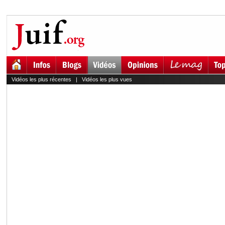
Vidéos les plus récentes
|
Vidéos les plus vues