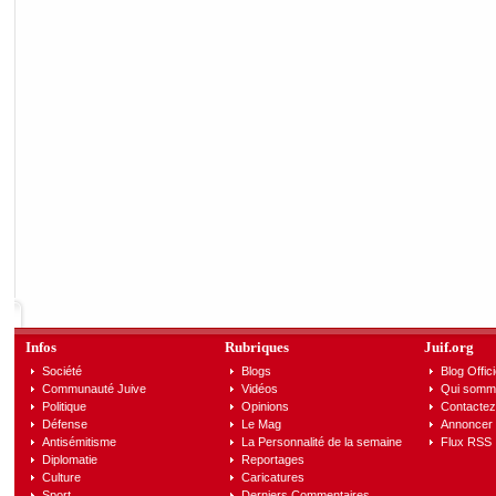
Infos
Rubriques
Juif.org
Société
Blogs
Blog Offici
Communauté Juive
Vidéos
Qui somm
Politique
Opinions
Contactez
Défense
Le Mag
Annoncer s
Antisémitisme
La Personnalité de la semaine
Flux RSS
Diplomatie
Reportages
Culture
Caricatures
Sport
Derniers Commentaires