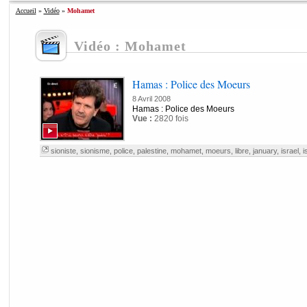
Accueil
»
Vidéo
»
Mohamet
Vidéo : Mohamet
Hamas : Police des Moeurs
8 Avril 2008
Hamas : Police des Moeurs
Vue :
2820 fois
sioniste
,
sionisme
,
police
,
palestine
,
mohamet
,
moeurs
,
libre
,
january
,
israel
,
i