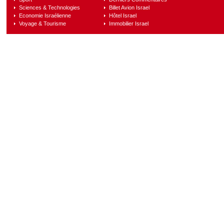
Sciences & Technologies
Billet Avion Israel
Economie Israélienne
Hôtel Israel
Voyage & Tourisme
Immobilier Israel