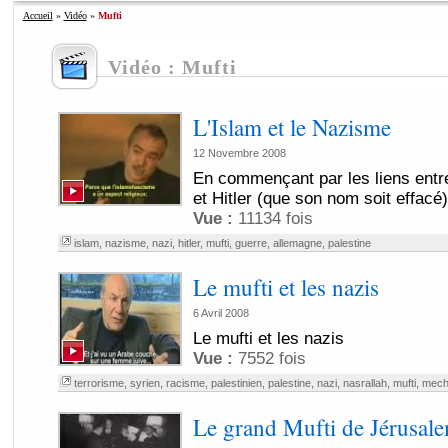
Accueil
»
Vidéo
»
Mufti
Vidéo : Mufti
L'Islam et le Nazisme
12 Novembre 2008
En commençant par les liens entre
et Hitler (que son nom soit effacé)
Vue :
11134 fois
islam
,
nazisme
,
nazi
,
hitler
,
mufti
,
guerre
,
allemagne
,
palestine
Le mufti et les nazis
6 Avril 2008
Le mufti et les nazis
Vue :
7552 fois
terrorisme
,
syrien
,
racisme
,
palestinien
,
palestine
,
nazi
,
nasrallah
,
mufti
,
mech
Le grand Mufti de Jérusale