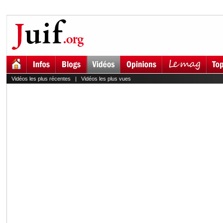
Vidéos les plus récentes
|
Vidéos les plus vues