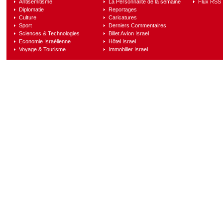
Antisémitisme
La Personnalité de la semaine
Flux RSS
Diplomatie
Reportages
Culture
Caricatures
Sport
Derniers Commentaires
Sciences & Technologies
Billet Avion Israel
Economie Israélienne
Hôtel Israel
Voyage & Tourisme
Immobilier Israel