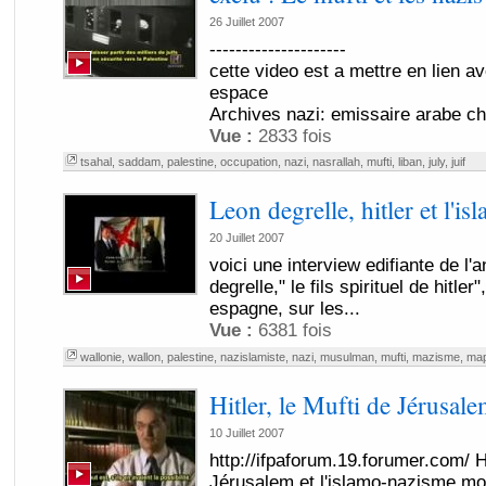
26 Juillet 2007
---------------------
cette video est a mettre en lien a
espace
Archives nazi: emissaire arabe che
Vue :
2833 fois
tsahal
,
saddam
,
palestine
,
occupation
,
nazi
,
nasrallah
,
mufti
,
liban
,
july
,
juif
Leon degrelle, hitler et l'is
20 Juillet 2007
voici une interview edifiante de l'
degrelle," le fils spirituel de hitler
espagne, sur les...
Vue :
6381 fois
wallonie
,
wallon
,
palestine
,
nazislamiste
,
nazi
,
musulman
,
mufti
,
mazisme
,
map
Hitler, le Mufti de Jérusal
10 Juillet 2007
http://ifpaforum.19.forumer.com/ Hi
Jérusalem et l'islamo-nazisme m