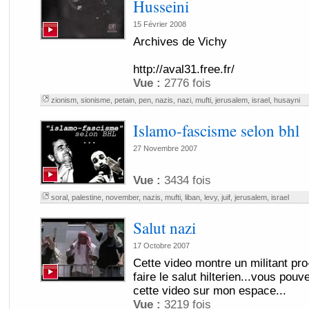
Husseini
15 Février 2008
Archives de Vichy
http://aval31.free.fr/
Vue :
2776 fois
zionism
,
sionisme
,
petain
,
pen
,
nazis
,
nazi
,
mufti
,
jerusalem
,
israel
,
husayni
Islamo-fascisme selon bhl
27 Novembre 2007
Vue :
3434 fois
soral
,
palestine
,
november
,
nazis
,
mufti
,
liban
,
levy
,
juif
,
jerusalem
,
israel
Salut nazi
17 Octobre 2007
Cette video montre un militant pro
faire le salut hilterien...vous pouve
cette video sur mon espace...
Vue :
3219 fois