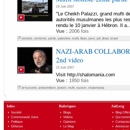
19 Juin 2007
"Le Cheikh Palazzi, grand mufti d
autorités musulmanes les plus res
rendu le 10 janvier à Hébron. Il a..
Vue :
2006 fois
sioniste
,
sionisme
,
partie
,
palestine
,
mufti
,
liban
,
juive
,
juif
,
jihad
,
israel
NAZI-ARAB COLLABOR
2nd video
13 Juin 2007
Visit http://shalomania.com
Vue :
1950 fois
al-husseini
,
antisemitism
,
jewish
,
mufti
,
nazism
,
shalomania
Infos
Rubriques
Juif.org
Société
Blogs
Blog Offici
Communauté Juive
Vidéos
Qui somm
Politique
Opinions
Contactez
Défense
Le Mag
Annoncer s