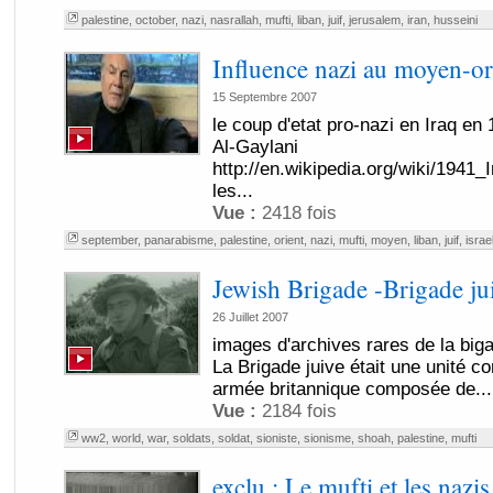
palestine
,
october
,
nazi
,
nasrallah
,
mufti
,
liban
,
juif
,
jerusalem
,
iran
,
husseini
Influence nazi au moyen-or
15 Septembre 2007
le coup d'etat pro-nazi en Iraq en 
Al-Gaylani
http://en.wikipedia.org/wiki/194
les...
Vue :
2418 fois
september
,
panarabisme
,
palestine
,
orient
,
nazi
,
mufti
,
moyen
,
liban
,
juif
,
israe
Jewish Brigade -Brigade ju
26 Juillet 2007
images d'archives rares de la big
La Brigade juive était une unité c
armée britannique composée de...
Vue :
2184 fois
ww2
,
world
,
war
,
soldats
,
soldat
,
sioniste
,
sionisme
,
shoah
,
palestine
,
mufti
exclu : Le mufti et les nazis