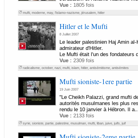
Vue :
1805 fois
mufti
,
moderne
,
may
,
l'islamo-nazisme
,
jérusalem
,
hitler
Hitler et le Mufti
8 Juillet 2007
Le leader palestinien Haj Amin al-
admirateur d'Hitler.
Le Mufti était l'un des fondateurs d
Vue :
2309 fois
radicalisme
,
october
,
nazi
,
mufti
,
islam
,
hitler
,
antisémitisme
,
antisémites
Mufti sioniste-1ere partie
19 Juin 2007
"Le Cheikh Palazzi, grand mufti d
autorités musulmanes les plus res
rendu le 10 janvier à Hébron. Il a..
Vue :
2133 fois
syrie
,
sioniste
,
partie
,
palestine
,
musulman
,
mufti
,
liban
,
juive
,
juifs
,
juif
Mufti sioniste-2eme partie