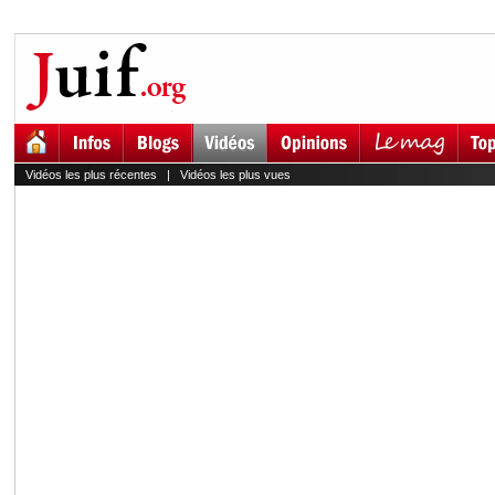
Vidéos les plus récentes
|
Vidéos les plus vues