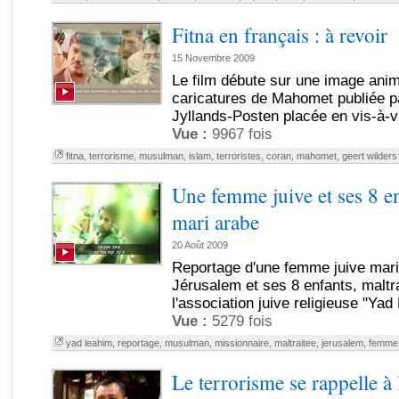
Fitna en français : à revoir
15 Novembre 2009
Le film débute sur une image anim
caricatures de Mahomet publiée pa
Jyllands-Posten placée en vis-à-vi
Vue :
9967 fois
fitna
,
terrorisme
,
musulman
,
islam
,
terroristes
,
coran
,
mahomet
,
geert wilders
Une femme juive et ses 8 e
mari arabe
20 Août 2009
Reportage d'une femme juive mari
Jérusalem et ses 8 enfants, maltr
l'association juive religieuse "Yad
Vue :
5279 fois
yad leahim
,
reportage
,
musulman
,
missionnaire
,
maltraitee
,
jerusalem
,
femme
Le terrorisme se rappelle à