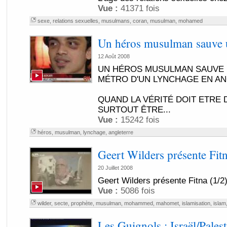
Vue :
41371 fois
sexe
,
relations sexuelles
,
musulmans
,
coran
,
musulman
,
mohamed
Un héros musulman sauve u
12 Août 2008
UN HÉROS MUSULMAN SAUVE U
MÉTRO D'UN LYNCHAGE EN A
QUAND LA VÉRITÉ DOIT ETRE D
SURTOUT ÊTRE...
Vue :
15242 fois
héros
,
musulman
,
lynchage
,
angleterre
Geert Wilders présente Fitn
20 Juillet 2008
Geert Wilders présente Fitna (1/2
Vue :
5086 fois
wilder
,
secte
,
prophète
,
musulman
,
mohammed
,
mahomet
,
islamisation
,
islam
Les Guignols : Israël/Palest