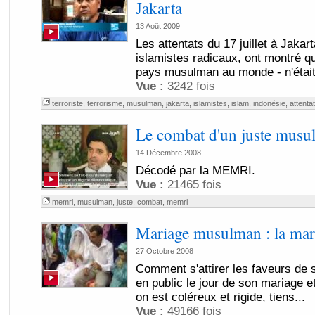
Jakarta
13 Août 2009
Les attentats du 17 juillet à Jakar
islamistes radicaux, ont montré qu
pays musulman au monde - n'était
Vue :
3242 fois
terroriste
,
terrorisme
,
musulman
,
jakarta
,
islamistes
,
islam
,
indonésie
,
attenta
Le combat d'un juste musu
14 Décembre 2008
Décodé par la MEMRI.
Vue :
21465 fois
memri
,
musulman
,
juste
,
combat
,
memri
Mariage musulman : la mari
27 Octobre 2008
Comment s'attirer les faveurs de 
en public le jour de son mariage e
on est coléreux et rigide, tiens...
Vue :
49166 fois