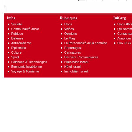
Infos
Rubriques
Juif.org
Société
Blogs
Blog Offici
Communauté Juive
Vidéos
Qui somm
Politique
Opinions
Contactez
Défense
Le Mag
Annoncer s
Antisémitisme
La Personnalité de la semaine
Flux RSS
Diplomatie
Reportages
Culture
Caricatures
Sport
Derniers Commentaires
Sciences & Technologies
Billet Avion Israel
Economie Israélienne
Hôtel Israel
Voyage & Tourisme
Immobilier Israel