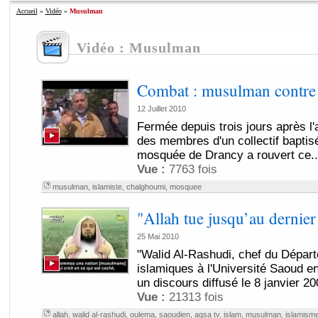
Accueil
»
Vidéo
»
Musulman
Vidéo : Musulman
Combat : musulman contre 
12 Juillet 2010
Fermée depuis trois jours après l
des membres d'un collectif baptis
mosquée de Drancy a rouvert ce..
Vue :
7763 fois
musulman
,
islamiste
,
chalghoumi
,
mosquee
"Allah tue jusqu’au dernier
25 Mai 2010
"Walid Al-Rashudi, chef du Dépar
islamiques à l'Université Saoud e
un discours diffusé le 8 janvier 20
Vue :
21313 fois
allah
,
walid al-rashudi
,
oulema
,
saoudien
,
aqsa tv
,
islam
,
musulman
,
islamism