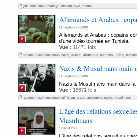
gifle
,
musulman
,
mariage
,
chalom bayit
,
femme
Allemands et Arabes : co
11 Septembre 2008
Allemands et Arabes : copains co
d'une vidéo tournée en Tunisie.
Vue :
11471 fois
racisme
,
nazi
,
musulman
,
islam
,
arabes
,
allemands
,
cochons
,
tunisie
,
nazism
Nazis & Musulmans main d
11 Septembre 2008
Nazis & Musulmans main dans la
Vue :
18671 fois
racisme
,
nazi
,
musulman
,
juif
,
islam
,
arabe
,
antisemite
,
nazis
,
musulmans
L'âge des relations sexuelle
Musulmans
12 Août 2008
L'âge des relations sexuelles ch