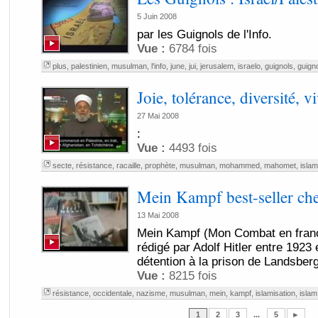
5 Juin 2008
par les Guignols de l'Info.
Vue :
6784 fois
plus
,
palestinien
,
musulman
,
l'info
,
june
,
jui
,
jerusalem
,
israelo
,
guignols
,
guigno
Joie, tolérance, diversité, 
27 Mai 2008
:
Vue :
4493 fois
secte
,
résistance
,
racaille
,
prophète
,
musulman
,
mohammed
,
mahomet
,
islam
Mein Kampf best-seller ch
13 Mai 2008
Mein Kampf (Mon Combat en franç
rédigé par Adolf Hitler entre 1923
détention à la prison de Landsber
Vue :
8215 fois
résistance
,
occidentale
,
nazisme
,
musulman
,
mein
,
kampf
,
islamisation
,
islam
1
2
3
...
5
►