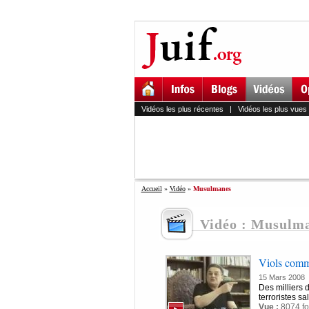
Vidéos les plus récentes
|
Vidéos les plus vues
Accueil
»
Vidéo
»
Musulmanes
Vidéo : Musulm
Viols commi
15 Mars 2008
Des milliers d
terroristes s
Vue :
8074 fo