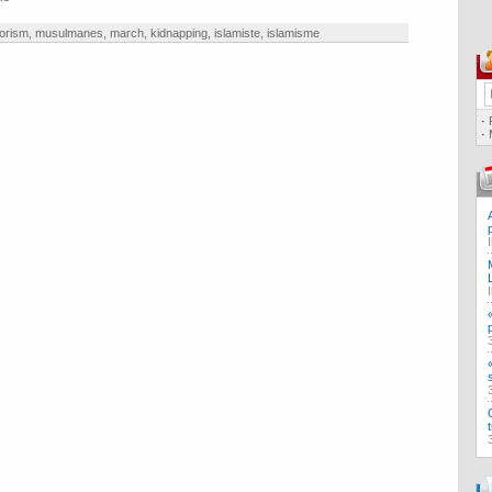
rorism
,
musulmanes
,
march
,
kidnapping
,
islamiste
,
islamisme
·
·