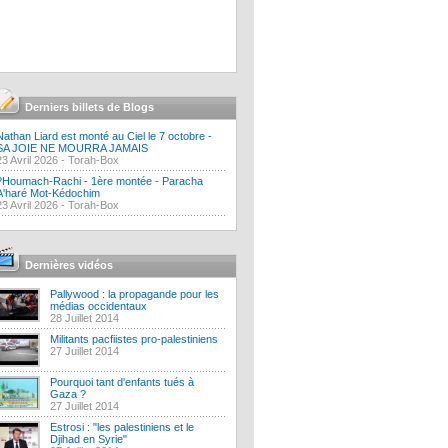
Derniers billets de Blogs
Nathan Liard est monté au Ciel le 7 octobre -
SA JOIE NE MOURRA JAMAIS
23 Avril 2026 -
Torah-Box
?Houmach-Rachi - 1ère montée - Paracha
A'haré Mot-Kédochim
23 Avril 2026 -
Torah-Box
Dernières vidéos
Pallywood : la propagande pour les
médias occidentaux
28 Juillet 2014
Militants pacfiistes pro-palestiniens
27 Juillet 2014
Pourquoi tant d'enfants tués à
Gaza ?
27 Juillet 2014
Estrosi : "les palestiniens et le
Djihad en Syrie"