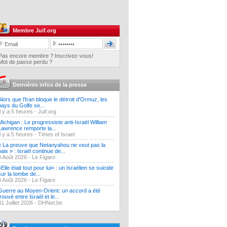
Membre Juif.org
Pas encore membre ? Inscrivez-vous!
Mot de passe perdu ?
Dernières infos de la presse
Alors que l'Iran bloque le détroit d'Ormuz, les
pays du Golfe se...
Il y a 5 heures -
Juif.org
Michigan : Le progressiste anti-Israël William
Lawrence remporte la...
Il y a 5 heures -
Times of Israel
« La preuve que Netanyahou ne veut pas la
paix » : Israël continue de...
3 Août 2026 -
Le Figaro
«Elle était tout pour lui» : un Israélien se suicide
sur la tombe de...
3 Août 2026 -
Le Figaro
Guerre au Moyen-Orient: un accord a été
trouvé entre Israël et le...
31 Juillet 2026 -
DHNet.be