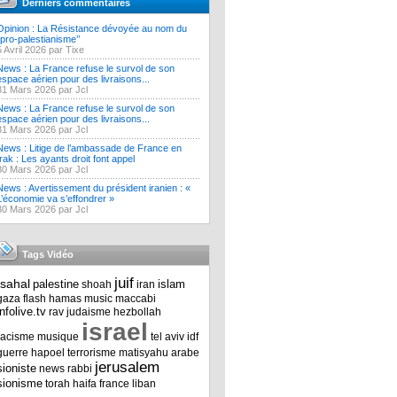
Derniers commentaires
Opinion : La Résistance dévoyée au nom du
‘’pro-palestianisme’’
5 Avril 2026 par Tixe
News : La France refuse le survol de son
espace aérien pour des livraisons...
31 Mars 2026 par Jcl
News : La France refuse le survol de son
espace aérien pour des livraisons...
31 Mars 2026 par Jcl
News : Litige de l’ambassade de France en
Irak : Les ayants droit font appel
30 Mars 2026 par Jcl
News : Avertissement du président iranien : «
L’économie va s’effondrer »
30 Mars 2026 par Jcl
Tags Vidéo
juif
tsahal
palestine
islam
shoah
iran
gaza
flash
hamas
music
maccabi
infolive.tv
rav
judaisme
hezbollah
israel
racisme
musique
tel aviv
idf
guerre
hapoel
terrorisme
matisyahu
arabe
jerusalem
sioniste
news
rabbi
sionisme
torah
haifa
france
liban