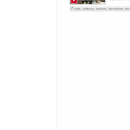
viols
,
violence
,
tortures
,
terrorisme
,
ter