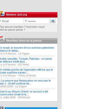
Membre Juif.org
Pas encore membre ? Inscrivez-vous!
Mot de passe perdu ?
Dernières infos de la presse
En Israël, le meurtre d\\\'un activiste palestinien
relance le débat...
Il y a 4 heures -
Le Figaro
Arabie saoudite, Turquie, Pakistan : un pacte
de défense inédit face...
Il y a 6 heures -
i24 News
Un média proche de l’opposition affirme que le
Guide suprême iranien...
Il y a 6 heures -
Times of Israel
« La preuve que Netanyahou ne veut pas la
paix » : Israël continue de...
3 Août 2026 -
Le Figaro
Guerre au Moyen-Orient: un accord a été
trouvé entre Israël et le...
31 Juillet 2026 -
DHNet.be