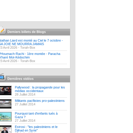
Derniers billets de Blogs
Nathan Liard est monté au Ciel le 7 octobre -
SA JOIE NE MOURRA JAMAIS
23 Avril 2026 -
Torah-Box
?Houmach-Rachi - 1ère montée - Paracha
A'haré Mot-Kédochim
23 Avril 2026 -
Torah-Box
Dernières vidéos
Pallywood : la propagande pour les
médias occidentaux
28 Juillet 2014
Militants pacfiistes pro-palestiniens
27 Juillet 2014
Pourquoi tant d'enfants tués à
Gaza ?
27 Juillet 2014
Estrosi : "les palestiniens et le
Djihad en Syrie"