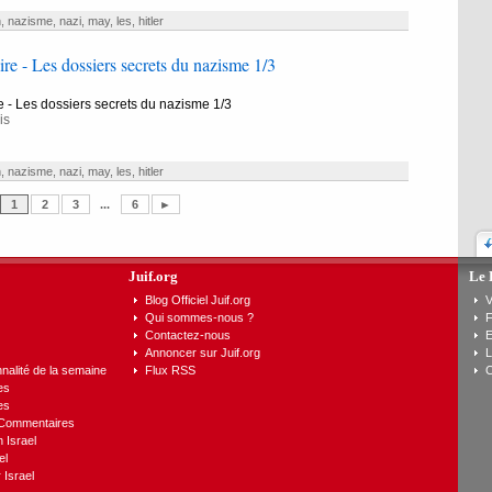
n
,
nazisme
,
nazi
,
may
,
les
,
hitler
e - Les dossiers secrets du nazisme 1/3
 - Les dossiers secrets du nazisme 1/3
is
n
,
nazisme
,
nazi
,
may
,
les
,
hitler
1
2
3
...
6
►
Juif.org
Le 
Blog Officiel Juif.org
V
Qui sommes-nous ?
F
Contactez-nous
E
Annoncer sur Juif.org
L
nalité de la semaine
Flux RSS
C
es
es
 Commentaires
n Israel
el
 Israel