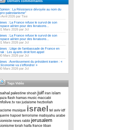
Derniers commentaires
Opinion : La Résistance dévoyée au nom du
‘’pro-palestianisme’’
5 Avril 2026 par Tixe
News : La France refuse le survol de son
espace aérien pour des livraisons...
31 Mars 2026 par Jcl
News : La France refuse le survol de son
espace aérien pour des livraisons...
31 Mars 2026 par Jcl
News : Litige de l’ambassade de France en
Irak : Les ayants droit font appel
30 Mars 2026 par Jcl
News : Avertissement du président iranien : «
L’économie va s’effondrer »
30 Mars 2026 par Jcl
Tags Vidéo
juif
tsahal
palestine
islam
shoah
iran
gaza
flash
hamas
music
maccabi
infolive.tv
rav
judaisme
hezbollah
israel
racisme
musique
tel aviv
idf
guerre
hapoel
terrorisme
matisyahu
arabe
jerusalem
sioniste
news
rabbi
sionisme
torah
haifa
france
liban