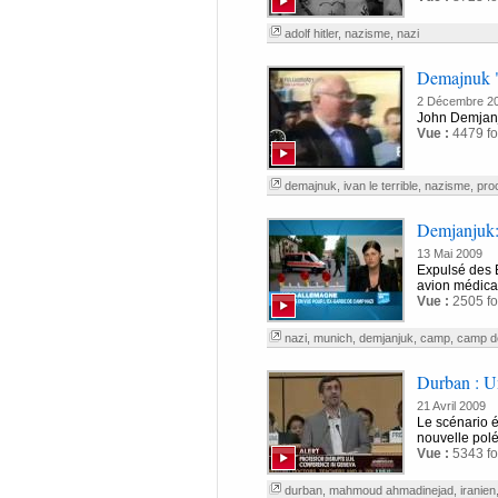
adolf hitler
,
nazisme
,
nazi
Demajnuk "I
2 Décembre 2
John Demjanj
Vue :
4479 fo
demajnuk
,
ivan le terrible
,
nazisme
,
pro
Demjanjuk: 
13 Mai 2009
Expulsé des É
avion médical
Vue :
2505 fo
nazi
,
munich
,
demjanjuk
,
camp
,
camp de
Durban : U
21 Avril 2009
Le scénario 
nouvelle polé
Vue :
5343 fo
durban
,
mahmoud ahmadinejad
,
iranien