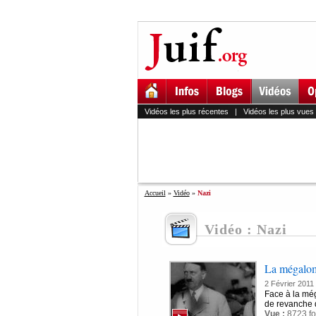
Vidéos les plus récentes
|
Vidéos les plus vues
Accueil
»
Vidéo
»
Nazi
Vidéo : Nazi
La mégaloma
2 Février 2011
Face à la méga
de revanche d
Vue :
8723 fo