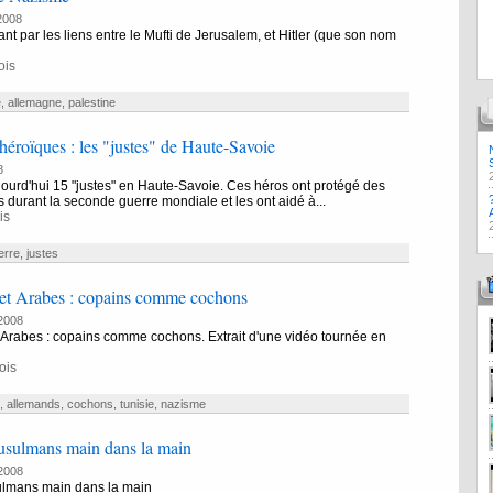
2008
 par les liens entre le Mufti de Jerusalem, et Hitler (que son nom
ois
e
,
allemagne
,
palestine
héroïques : les "justes" de Haute-Savoie
8
ujourd'hui 15 "justes" en Haute-Savoie. Ces héros ont protégé des
es durant la seconde guerre mondiale et les ont aidé à...
is
erre
,
justes
et Arabes : copains comme cochons
2008
Arabes : copains comme cochons. Extrait d'une vidéo tournée en
ois
,
allemands
,
cochons
,
tunisie
,
nazisme
sulmans main dans la main
2008
lmans main dans la main