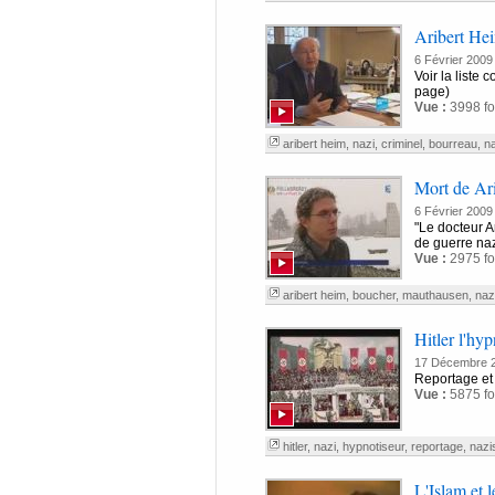
Aribert Hei
6 Février 2009
Voir la liste 
page)
Vue :
3998 fo
aribert heim
,
nazi
,
criminel
,
bourreau
,
n
Mort de Ar
6 Février 2009
"Le docteur A
de guerre naz
Vue :
2975 fo
aribert heim
,
boucher
,
mauthausen
,
naz
Hitler l'hyp
17 Décembre 
Reportage et o
Vue :
5875 fo
hitler
,
nazi
,
hypnotiseur
,
reportage
,
nazi
L'Islam et 