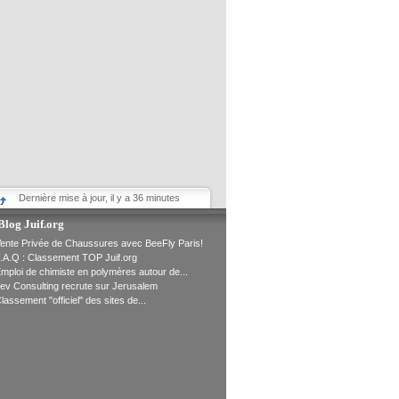
Dernière mise à jour, il y a 36 minutes
Blog Juif.org
ente Privée de Chaussures avec BeeFly Paris!
.A.Q : Classement TOP Juif.org
mploi de chimiste en polymères autour de...
ev Consulting recrute sur Jerusalem
lassement "officiel" des sites de...