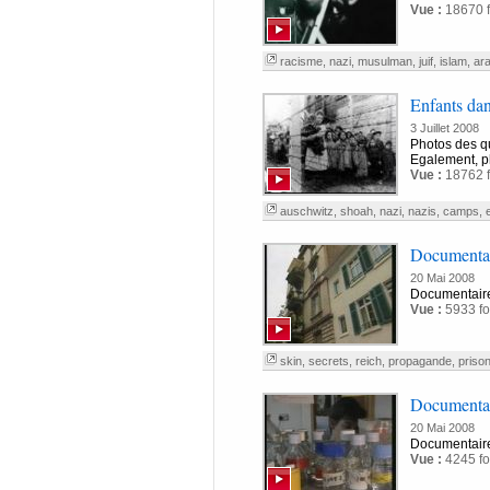
Vue :
18670 f
racisme
,
nazi
,
musulman
,
juif
,
islam
,
ar
Enfants da
3 Juillet 2008
Photos des q
Egalement, ph
Vue :
18762 f
auschwitz
,
shoah
,
nazi
,
nazis
,
camps
,
Documentair
20 Mai 2008
Documentaire
Vue :
5933 fo
skin
,
secrets
,
reich
,
propagande
,
priso
Documentair
20 Mai 2008
Documentaire
Vue :
4245 fo