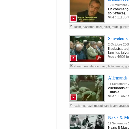
12 Novembre 
En commençant
soit effacé).
Vue :
11135 f
islam
,
nazisme
,
nazi
,
hitler
,
mufti
,
guerr
Sauveteurs 
2 Octobre 200
Il subsiste a
familles juiv
Vue :
4606 fo
shoah
,
resistance
,
nazi
,
holocauste
,
gu
Allemands 
11 Septembre 
Allemands et 
Tunisie.
Vue :
11467 f
racisme
,
nazi
,
musulman
,
islam
,
arabes
Nazis & Mu
11 Septembre 
Nazis & Musu