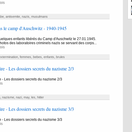
ois
abe
,
antisemite
,
nazis
,
musulmans
ns le camp d'Auschwitz - 1940-1945
uelques enfants libérés du Camp d'Auschwitz le 27.01.1945.
otos des laboratoires criminels nazis se servant des corps...
ois
extermination
,
femmes
,
bebes
,
enfants
,
brules
e - Les dossiers secrets du nazisme 2/3
 - Les dossiers secrets du nazisme 2/3
is
n
,
nazisme
,
nazi
,
may
,
les
,
hitler
e - Les dossiers secrets du nazisme 3/3
 - Les dossiers secrets du nazisme 3/3
is