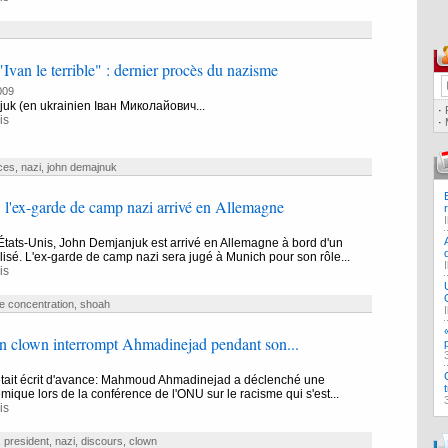
van le terrible" : dernier procès du nazisme
009
uk (en ukrainien Іван Миколайович...
·
is
·
ces
,
nazi
,
john demajnuk
l'ex-garde de camp nazi arrivé en Allemagne
tats-Unis, John Demjanjuk est arrivé en Allemagne à bord d'un
isé. L'ex-garde de camp nazi sera jugé à Munich pour son rôle...
is
 concentration
,
shoah
n clown interrompt Ahmadinejad pendant son...
était écrit d'avance: Mahmoud Ahmadinejad a déclenché une
mique lors de la conférence de l'ONU sur le racisme qui s'est...
is
,
president
,
nazi
,
discours
,
clown