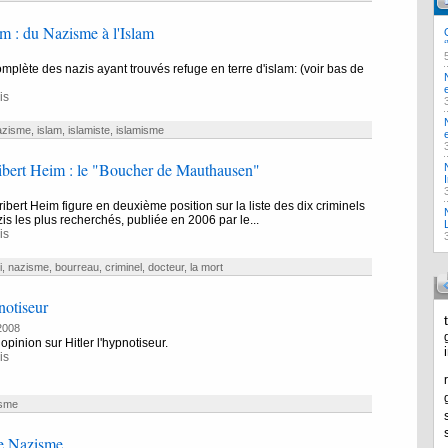
m : du Nazisme à l'Islam
complète des nazis ayant trouvés refuge en terre d'islam: (voir bas de
is
azisme
,
islam
,
islamiste
,
islamisme
ibert Heim : le "Boucher de Mauthausen"
ribert Heim figure en deuxième position sur la liste des dix criminels
is les plus recherchés, publiée en 2006 par le...
is
i
,
nazisme
,
bourreau
,
criminel
,
docteur
,
la mort
notiseur
2008
pinion sur Hitler l'hypnotiseur.
is
sme
le Nazisme