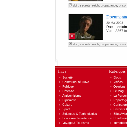
skin
,
secrets
,
reich
,
propagande
,
priso
Documentair
20 Mai 2008
Documentaire
Vue :
8367 fo
skin
,
secrets
,
reich
,
propagande
,
priso
Infos
Rubriques
Société
Blogs
Communauté Juive
Vidéos
Politique
Opinions
Défense
Le Mag
Antisémitisme
La Person
Diplomatie
Reportag
Culture
Caricatur
Sport
Derniers
Sciences & Technologies
Billet Avio
Economie Israélienne
Hôtel Isra
Voyage & Tourisme
Immobilier