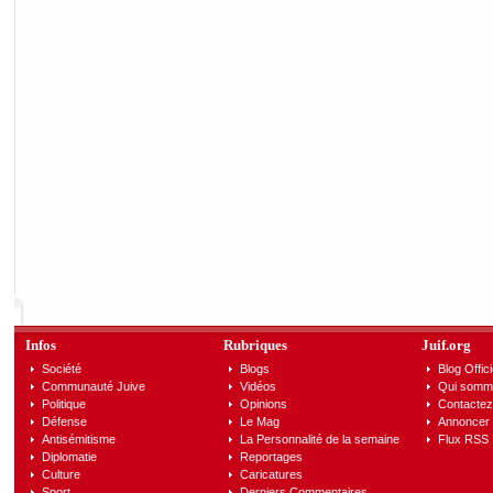
Infos
Rubriques
Juif.org
Société
Blogs
Blog Offici
Communauté Juive
Vidéos
Qui somm
Politique
Opinions
Contactez
Défense
Le Mag
Annoncer s
Antisémitisme
La Personnalité de la semaine
Flux RSS
Diplomatie
Reportages
Culture
Caricatures
Sport
Derniers Commentaires