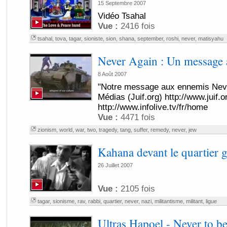
15 Septembre 2007
Vidéo Tsahal
Vue :
2416 fois
tsahal
,
tova
,
tagar
,
sioniste
,
sion
,
shana
,
september
,
roshi
,
never
,
matisyahu
Never Again : Un message
8 Août 2007
"Notre message aux ennemis Neve
Médias (Juif.org) http://www.juif.org
http://www.infolive.tv/fr/home
Vue :
4471 fois
zionism
,
world
,
war
,
two
,
tragedy
,
tang
,
suffer
,
remedy
,
never
,
jew
Kahana devant le quartier g
26 Juillet 2007
Vue :
2105 fois
tagar
,
sionisme
,
rav
,
rabbi
,
quartier
,
never
,
nazi
,
militantisme
,
militant
,
ligue
Ultras Hapoel - Never to b