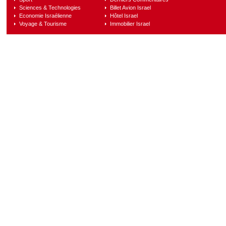
Sciences & Technologies
Billet Avion Israel
Economie Israélienne
Hôtel Israel
Voyage & Tourisme
Immobilier Israel