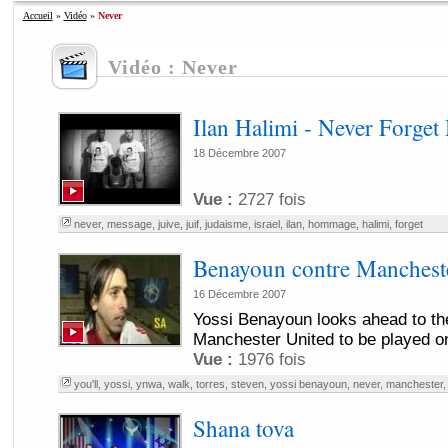
Accueil
»
Vidéo
»
Never
Vidéo : Never
Ilan Halimi - Never Forget
18 Décembre 2007
Vue :
2727 fois
never
,
message
,
juive
,
juif
,
judaisme
,
israel
,
ilan
,
hommage
,
halimi
,
forget
Benayoun contre Manchest
16 Décembre 2007
Yossi Benayoun looks ahead to th
Manchester United to be played 
Vue :
1976 fois
you'll
,
yossi
,
ynwa
,
walk
,
torres
,
steven
,
yossi benayoun
,
never
,
manchester
Shana tova