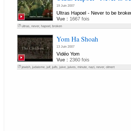
19 Juin 2007
Ultras Hapoel - Never to be broke
Vue :
1667 fois
ultras
,
never
,
hapoel
,
broken
Yom Ha Shoah
13 Juin 2007
Vidéo Yom
Vue :
2360 fois
jewish
,
judaisme
,
juif
,
juifs
,
juive
,
juives
,
minute
,
nazi
,
never
,
olmert