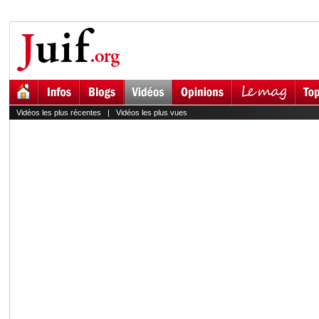
Vidéos les plus récentes
|
Vidéos les plus vues