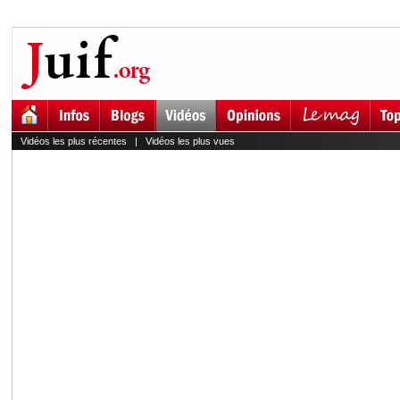
Vidéos les plus récentes
|
Vidéos les plus vues