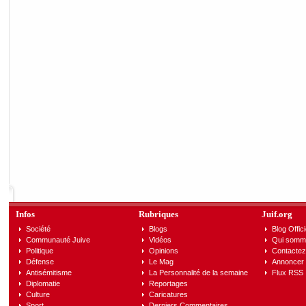
Infos
Rubriques
Juif.org
Société
Blogs
Blog Offici
Communauté Juive
Vidéos
Qui somm
Politique
Opinions
Contactez
Défense
Le Mag
Annoncer s
Antisémitisme
La Personnalité de la semaine
Flux RSS
Diplomatie
Reportages
Culture
Caricatures
Sport
Derniers Commentaires