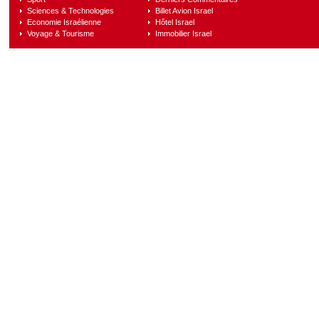
Sciences & Technologies
Billet Avion Israel
Economie Israélienne
Hôtel Israel
Voyage & Tourisme
Immobilier Israel