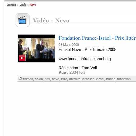
Accueil
»
Vidéo
»
Nevo
Vidéo : Nevo
Fondation France-Israel - Prix litté
28 Mars 2008
Eshkol Nevo - Prix liitéraire 2008
www.fondationfranceisrael.org
Réalisation : Tom Volf
Vue :
2004 fois
shimon
,
salon
,
prix
,
nevo
,
livre
,
litteraire
,
israelien
,
israel
,
france
,
fondation